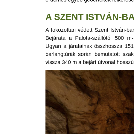
A SZENT ISTVÁN-B
A fokozottan védett Szent István-barl
Bejárata a Palota-szállótól 500 m-
Ugyan a járatainak összhossza 151
barlangtúrák során bemutatott sza
vissza 340 m a bejárt útvonal hossz