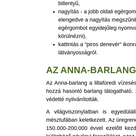
billentyű,
nagyítás - a jobb oldali egérgo
elengedve a nagyítás megszűnik)
egérgombot egyidejűleg nyomva 
körülnézni),
kattintás a "piros denevér" iko
látványosságról.
AZ ANNA-BARLANG
Az Anna-barlang a lillafüredi vízesé
hozzá hasonló barlang látogatható.
védetté nyilvánították.
A világviszonylatban is egyedülál
mésztufában keletkezett. Az üregren
150.000-200.000 évvel ezelőtt kezd