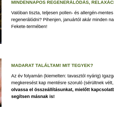
MINDENNAPOS REGENERÁLÓDÁS, RELAXÁCI
Valóban tiszta, teljesen pollen- és allergén-mente
regenerálódni? Pihenjen, januártól akár minden nap
Fekete-termében!
MADARAT TALÁLTAM! MIT TEGYEK?
Az év folyamán (kiemelten: tavasztól nyárig) Iga
megkeresést kap mentésre szoruló (sérültnek vélt, 
olvassa el összeállításunkat, mielőtt kapcsolat
segítsen másnak is!