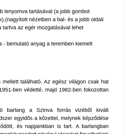
mb lenyomva tartásával (a jobb gombot
,(nagyított nézetben a bal- és a jobb oldali
tartva az egér mozgatásával lehet
nra - bemutató anyag a teremben kiemelt
s mellett található. Az egész világon csak hat
 1951-ben védetté, majd 1982-ben fokozottan
ló barlang a Szinva forrás vizéből kivált
dszer egyidős a kőzettel, melynek képződése
ődött, és napjainkban is tart. A barlangban