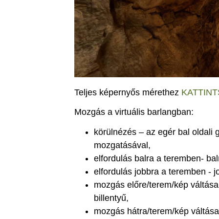
Teljes képernyős mérethez
KATTINT
Mozgás a virtuális barlangban:
körülnézés – az egér bal oldal
mozgatásával,
elfordulás balra a teremben- balr
elfordulás jobbra a teremben - jo
mozgás előre/terem/kép váltása -
billentyű,
mozgás hátra/terem/kép váltása -