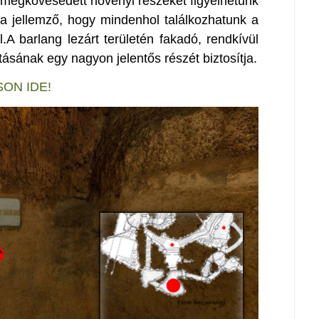
z megkövesedett növényi részeket figyelhetünk
a jellemző, hogy mindenhol találkozhatunk a
 barlang lezárt területén fakadó, rendkívül
tásának egy nagyon jelentős részét biztosítja.
SON IDE!