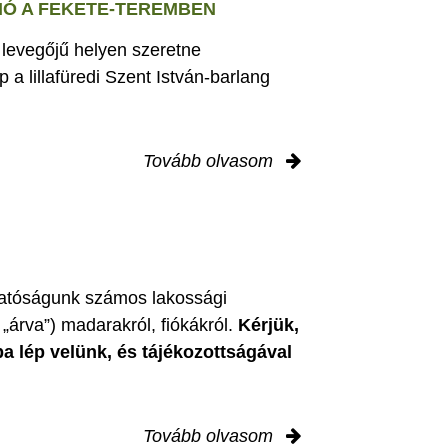
Ó A FEKETE-TEREMBEN
s levegőjű helyen szeretne
 a lillafüredi Szent István-barlang
Tovább olvasom
zgatóságunk számos lakossági
„árva”) madarakról, fiókákról.
Kérjük,
ba lép velünk, és tájékozottságával
Tovább olvasom