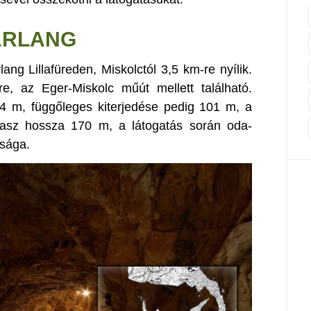
ARLANG
ang Lillafüreden, Miskolctól 3,5 km-re nyílik.
re, az Eger-Miskolc műút mellett található.
4 m, függőleges kiterjedése pedig 101 m, a
kasz hossza 170 m, a látogatás során oda-
úsága.