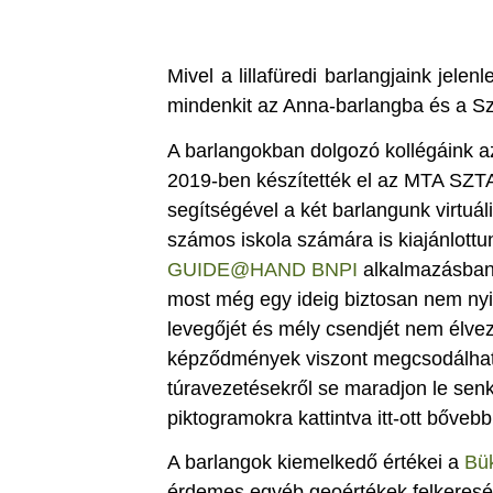
Mivel a lillafüredi barlangjaink jelen
mindenkit az Anna-barlangba és a Sz
A barlangokban dolgozó kollégáink az
2019-ben készítették el az MTA SZTA
segítségével a két barlangunk virtuá
számos iskola számára is kiajánlottu
GUIDE@HAND BNPI
alkalmazásban 
most még egy ideig biztosan nem nyitn
levegőjét és mély csendjét nem élvez
képződmények viszont megcsodálható
túravezetésekről se maradjon le senki
piktogramokra kattintva itt-ott bővebb
A barlangok kiemelkedő értékei a
Bü
érdemes egyéb geoértékek felkeresés