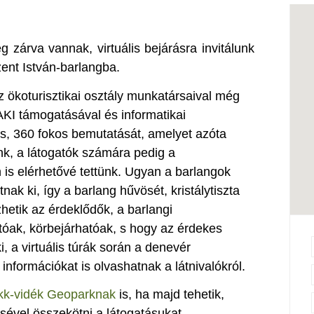
leg zárva vannak, virtuális bejárásra invitálunk
ent István-barlangba.
 ökoturisztikai osztály munkatársaival még
KI támogatásával és informatikai
lis, 360 fokos bemutatását, amelyet azóta
nk, a látogatók számára pedig a
is elérhetővé tettünk. Ugyan a barlangok
ak ki, így a barlang hűvösét, kristálytiszta
hetik az érdeklődők, a barlangi
ak, körbejárhatóak, s hogy az érdekes
, a virtuális túrák során a denevér
 információkat is olvashatnak a látnivalókról.
kk-vidék Geoparknak
is, ha majd tehetik,
ével összekötni a látogatásukat.