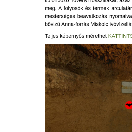
különböző növényi fosszíliákat, aza
meg. A folyosók és termek arculatár
mesterséges beavatkozás nyomaival.A
bővizű Anna-forrás Miskolc ivóvízellá
Teljes képernyős mérethet
KATTINT