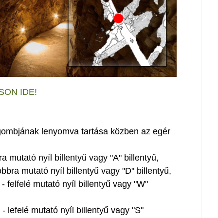
SON IDE!
i gombjának lenyomva tartása közben az egér
a mutató nyíl billentyű vagy "A" billentyű,
bbra mutató nyíl billentyű vagy "D" billentyű,
 felfelé mutató nyíl billentyű vagy "W"
 lefelé mutató nyíl billentyű vagy "S"