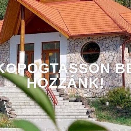
KOPOGTASSON B
HOZZÁNK!