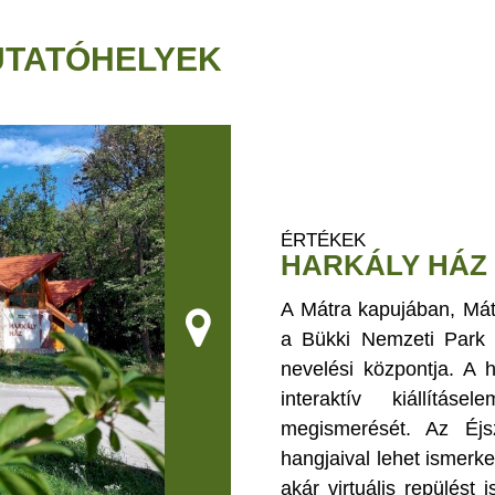
UTATÓHELYEK
ÉRTÉKEK
HARKÁLY HÁZ
A Mátra kapujában, Mátr
a Bükki Nemzeti Park I
nevelési központja. A 
interaktív kiállítá
megismerését. Az Éjsz
hangjaival lehet ismerke
akár virtuális repülést 