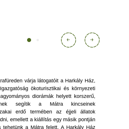
afüreden várja látogatóit a Harkály Ház,
gazgatóság ökoturisztikai és környezeti
hagyományos diorámák helyett korszerű,
selemek segítik a Mátra kincseinek
akai erdő termében az éjjeli állatok
dni, emellett a kiállítás egy másik pontján
is tehetünk a Mátra felett. A Harkály Ház