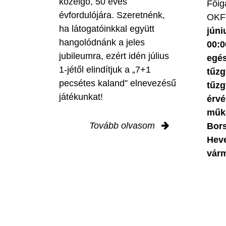
közelgő, 50 éves
Főig
évfordulójára. Szeretnénk,
OKF)
ha látogatóinkkal együtt
júni
hangolódnánk a jeles
00:0
jubileumra, ezért idén július
egés
1-jétől elindítjuk a „7+1
tűzg
pecsétes kaland” elnevezésű
tűzg
játékunkat!
érv
műkö
Tovább olvasom
Bor
Hev
várm