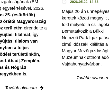
azgatóságának (BM
2026.05.22. 14:33
 egyetértésével, 2026.
Május 20-án ünnepélye
us 25. (csütörtök)
keretek között megnyílt 
0 órától Magyarország
föld mélyétől a csillagok
z területén
elrendelte a
Bemutatkozik a Bükki
yújtási tilalmat
, így
Nemzeti Park Igazgatós
yújtási tilalom van
című időszaki kiállítás a
ényben
a teljes
Magyar Mezőgazdasági
dési területünkön,
Múzeumnak otthont adó
sod-Abaúj-Zemplén,
Vajdahunyadvárban.
es és Nógrád
egyékben is.
Tovább olvaso
Tovább olvasom