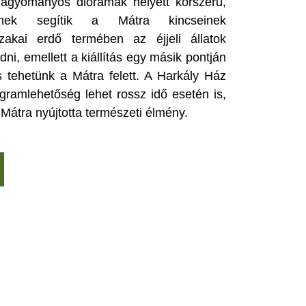
hagyományos diorámák helyett korszerű,
selemek segítik a Mátra kincseinek
akai erdő termében az éjjeli állatok
dni, emellett a kiállítás egy másik pontján
is tehetünk a Mátra felett. A Harkály Ház
gramlehetőség lehet rossz idő esetén is,
 Mátra nyújtotta természeti élmény.