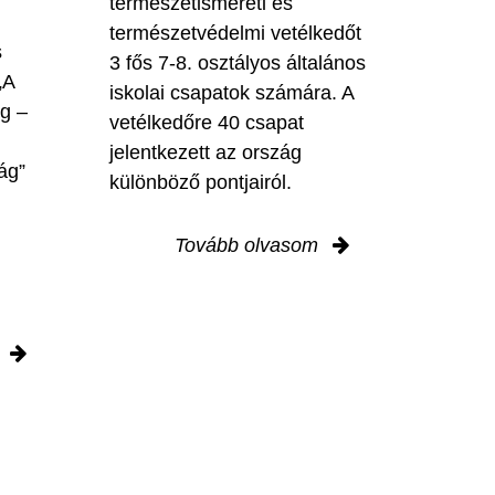
természetismereti és
természetvédelmi vetélkedőt
s
3 fős 7-8. osztályos általános
„A
iskolai csapatok számára. A
ig –
vetélkedőre 40 csapat
jelentkezett az ország
ág”
különböző pontjairól.
Tovább olvasom
m