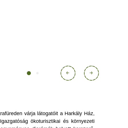
afüreden várja látogatóit a Harkály Ház,
gazgatóság ökoturisztikai és környezeti