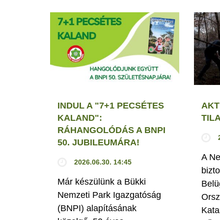
INDUL A "7+1 PECSÉTES
AKT
KALAND":
TIL
RÁHANGOLÓDÁS A BNPI
50. JUBILEUMÁRA!
A Ne
2026.06.30. 14:45
bizt
Már készülünk a Bükki
Belü
Nemzeti Park Igazgatóság
Orsz
(BNPI) alapításának
Kata