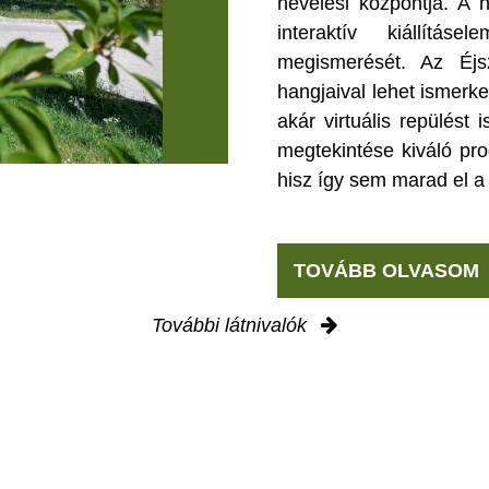
nevelési központja. A 
interaktív kiállítá
megismerését. Az Éjsz
hangjaival lehet ismerke
akár virtuális repülést 
megtekintése kiváló pro
hisz így sem marad el a
TOVÁBB OLVASOM
További látnivalók