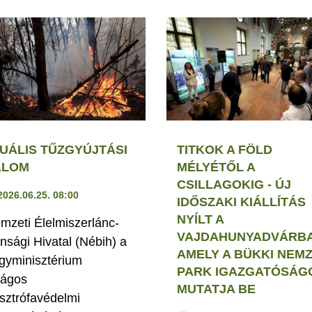
UÁLIS TŰZGYÚJTÁSI
TITKOK A FÖLD
ALOM
MÉLYÉTŐL A
CSILLAGOKIG - ÚJ
2026.06.25. 08:00
IDŐSZAKI KIÁLLÍTÁS
NYÍLT A
mzeti Élelmiszerlánc-
VAJDAHUNYADVÁRBA
onsági Hivatal (Nébih) a
AMELY A BÜKKI NEMZ
gyminisztérium
PARK IGAZGATÓSÁG
ágos
MUTATJA BE
sztrófavédelmi