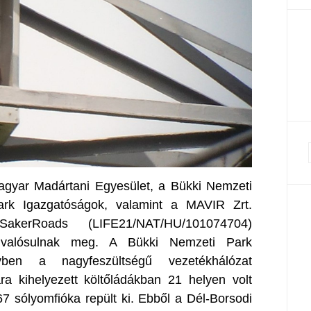
Magyar Madártani Egyesület, a Bükki Nemzeti
rk Igazgatóságok, valamint a MAVIR Zrt.
akerRoads (LIFE21/NAT/HU/101074704)
 valósulnak meg. A Bükki Nemzeti Park
ben a nagyfeszültségű vezetékhálózat
a kihelyezett költőládákban 21 helyen volt
67 sólyomfióka repült ki. Ebből a Dél-Borsodi