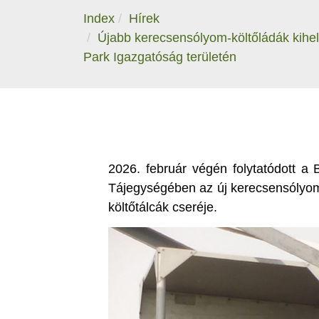
Index
Hírek
Újabb kerecsensólyom-költőládák kihe
Park Igazgatóság területén
2026. február végén folytatódott a
Tájegységében az új kerecsensólyom-
költőtálcák cseréje.