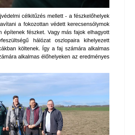
védelmi célkitűzés mellett - a fészkelőhelyek
avítani a fokozottan védett kerecsensólymok
 építenek fészket. Vagy más fajok elhagyott
feszültségű hálózat oszlopaira kihelyezett
cákban költenek. Így a faj számára alkalmas
számára alkalmas élőhelyeken az eredményes