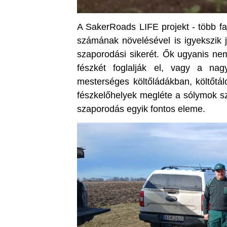
A SakerRoads LIFE projekt - több faj
számának növelésével is igyekszik j
szaporodási sikerét. Ők ugyanis nem
fészkét foglalják el, vagy a nagy
mesterséges költőládákban, költőtál
fészkelőhelyek megléte a sólymok 
szaporodás egyik fontos eleme.