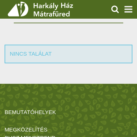
KERESÉS
KERESÉS
SZOLGÁLTATÁSOK
PROGRAMOK
NINCS TALÁLAT
HÍREK
RÓLUNK
ÁRAK, NYITVATARTÁS
BEMUTATÓHELYEK
MEGKÖZELÍTÉS