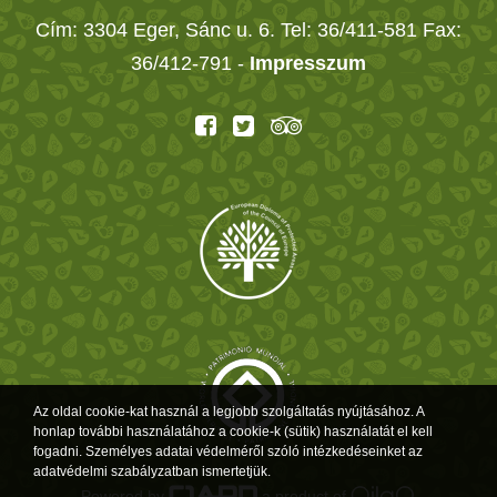
Cím: 3304 Eger, Sánc u. 6. Tel: 36/411-581 Fax:
36/412-791 -
Impresszum
Az oldal cookie-kat használ a legjobb szolgáltatás nyújtásához. A
honlap további használatához a cookie-k (sütik) használatát el kell
fogadni. Személyes adatai védelméről szóló intézkedéseinket az
adatvédelmi szabályzatban ismertetjük.
Powered by
a product of