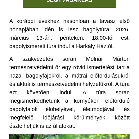
JEGYVÁSÁRLÁS
A korábbi évekhez hasonlóan a tavasz első
hónapjában idén is lesz bagolytúra! 2026.
március 13-án, pénteken, 18.00-tól esti
bagolyismereti túra indul a Harkály Háztól.
A szakvezetés során Molnár Márton
természetvédelmi őr egy rövid ismertetést tart a
hazai bagolyfajokról, a mátrai előfordulásukról
és aktuális természetvédelmi helyzetükről. A túra
ezt követően indul. A túra során
megismerkedhetünk a környéken előforduló
bagolyfajok élőhelyével, életmódjával, és
megfelelő időjárási körülmények között
észlelhetjük is az állatokat.