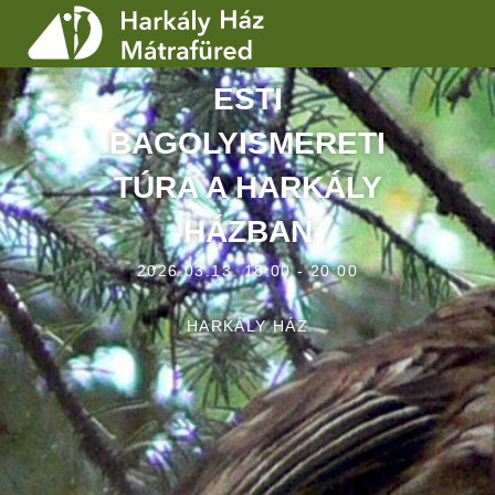
ESTI
SZOLGÁLTATÁSOK
BAGOLYISMERETI
PROGRAMOK
TÚRA A HARKÁLY
HÍREK
HÁZBAN
RÓLUNK
2026.03.13. 18:00 - 20:00
ÁRAK, NYITVATARTÁS
HARKÁLY HÁZ