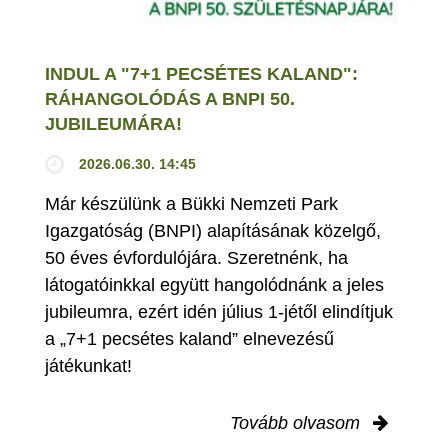
INDUL A "7+1 PECSÉTES KALAND":
RÁHANGOLÓDÁS A BNPI 50.
JUBILEUMÁRA!
2026.06.30. 14:45
Már készülünk a Bükki Nemzeti Park
Igazgatóság (BNPI) alapításának közelgő,
50 éves évfordulójára. Szeretnénk, ha
látogatóinkkal együtt hangolódnánk a jeles
jubileumra, ezért idén július 1-jétől elindítjuk
a „7+1 pecsétes kaland” elnevezésű
játékunkat!
Tovább olvasom