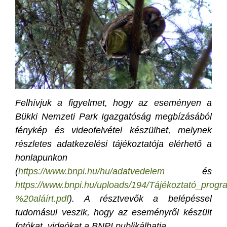
Felhívjuk a figyelmet, hogy az eseményen a
Bükki Nemzeti Park Igazgatóság megbízásából
fénykép és videofelvétel készülhet, melynek
részletes adatkezelési tájékoztatója elérhető a
honlapunkon
(
https://www.bnpi.hu/hu/adatvedelem
és
https://www.bnpi.hu/uploads/194/Tájékoztató_pr
%20aláírt.pdf
). A résztvevők a belépéssel
tudomásul veszik, hogy az eseményről készült
fotókat, videókat a BNPI publikálhatja.