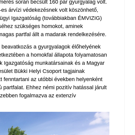
mérés során becsült 160 pár gyurgyalag volt.
s árvízi védekezésnek volt köszönhető,
ügyi Igazgatóság (továbbiakban ÉMVIZIG)
téséhez szükséges homokot, aminek
agas partfal állt a madarak rendelkezésére.
b beavatkozás a gyurgyalagok élőhelyének
keztében a homokfal állapota folyamatosan
rk Igazgatóság munkatársainak és a Magyar
ület Bükki Helyi Csoport tagjainak
tt fenntartani az utóbbi években helyenként
artfalat. Ehhez némi pozitív hatással járult
szebben fogalmazva az extenzív