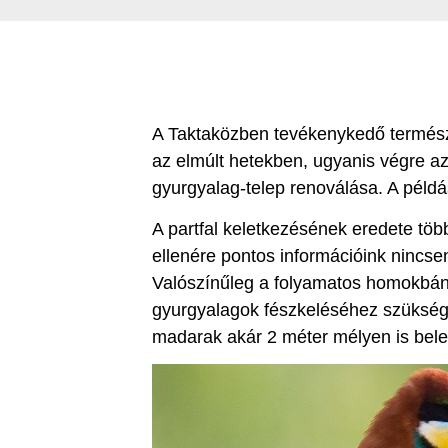
A Taktaközben tevékenykedő természe
az elmúlt hetekben, ugyanis végre az
gyurgyalag-telep renoválása. A példá
A partfal keletkezésének eredete több
ellenére pontos információink nincsen
Valószínűleg a folyamatos homokbány
gyurgyalagok fészkeléséhez szüksége
madarak akár 2 méter mélyen is belev