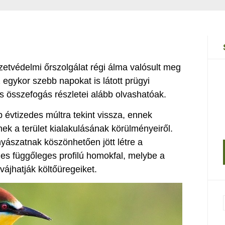
tvédelmi őrszolgálat régi álma valósult meg
 egykor szebb napokat is látott prügyi
s összefogás részletei alább olvashatóak.
 évtizedes múltra tekint vissza, ennek
ek a terület kialakulásának körülményeiről.
ászatnak köszönhetően jött létre a
s függőleges profilú homokfal, melybe a
ájhatják költőüregeiket.