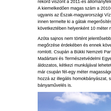
rekord viszont a 2011-es állományfel
A kiemelkedően magas szám a 2010-e
ugyanis az Észak-magyarországi Víz
innen termelte ki a gátak megerősí
következtében helyenként 10 méter m
Azóta sajnos nem történt jelentőseb
megőrzése érdekében és ennek követ
romlott. Csupán a Bükki Nemzeti Pa
Madártani és Természetvédelmi Egyes
áldozatos, kétkezi munkájával lehete
már csupán fél-egy méter magasságú p
hozzá az illegális homokbányászat, 
bányaművelés is.