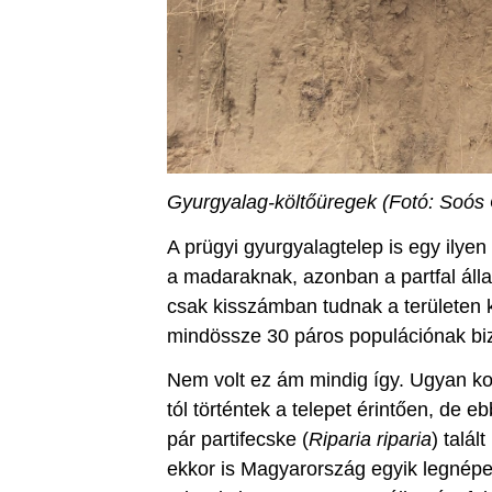
Gyurgyalag-költőüregek (Fotó: Soós
A prügyi gyurgyalagtelep is egy ilye
a madaraknak, azonban a partfal áll
csak kisszámban tudnak a területen k
mindössze 30 páros populációnak biz
Nem volt ez ám mindig így. Ugyan k
tól történtek a telepet érintően, de
pár partifecske (
Riparia riparia
) talál
ekkor is Magyarország egyik legnépe