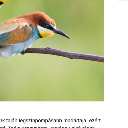
nk talán legszínpompásabb madárfaja, ezért