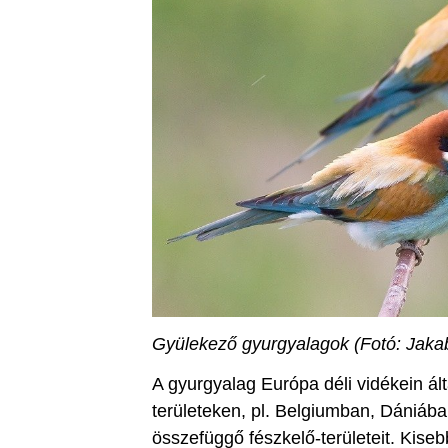
Gyülekező gyurgyalagok (Fotó: Jaka
A gyurgyalag Európa déli vidékein ál
területeken, pl. Belgiumban, Dániában
összefüggő fészkelő-területeit. Kisebb