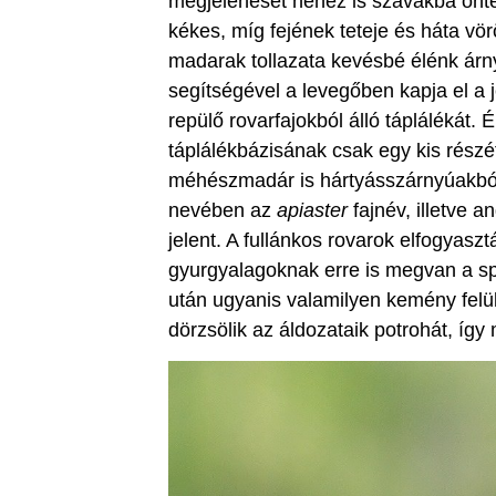
megjelenését nehéz is szavakba önte
kékes, míg fejének teteje és háta vö
madarak tollazata kevésbé élénk árn
segítségével a levegőben kapja el a
repülő rovarfajokból álló táplálékát.
táplálékbázisának csak egy kis részé
méhészmadár is hártyásszárnyúakból 
nevében az
apiaste
r
fajnév, illetve a
jelent. A fullánkos rovarok elfogyas
gyurgyalagoknak erre is megvan a sp
után ugyanis valamilyen kemény felü
dörzsölik az áldozataik potrohát, íg