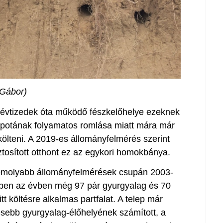
 Gábor)
n évtizedek óta működő fészkelőhelye ezeknek
apotának folyamatos romlása miatt mára már
ölteni. A 2019-es állományfelmérés szerint
tosított otthont ez az egykori homokbánya.
omolyabb állományfelmérések csupán 2003-
 ebben az évben még 97 pár gyurgyalag és 70
t itt költésre alkalmas partfalat. A telep már
sebb gyurgyalag-élőhelyének számított, a