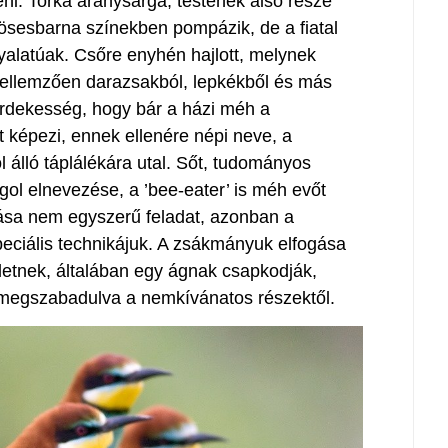
ni. Torka aranysárga, testének alsó része
rösesbarna színekben pompázik, de a fiatal
yalatúak. Csőre enyhén hajlott, melynek
 jellemzően darazsakból, lepkékből és más
 Érdekesség, hogy bár a házi méh a
t képezi, ennek ellenére népi neve, a
álló táplálékára utal. Sőt, tudományos
ngol elnevezése, a ’bee-eater’ is méh evőt
ztása nem egyszerű feladat, azonban a
eciális technikájuk. A zsákmányuk elfogása
letnek, általában egy ágnak csapkodják,
y megszabadulva a nemkívánatos részektől.