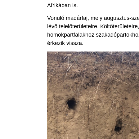
Afrikában is.
Vonuló madárfaj, mely augusztus-sze
lévő telelőterületeire. Költőterületeire
homokpartfalakhoz szakadópartokhoz,
érkezik vissza.