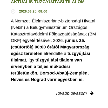
AKTUÁLIS TŰZGYÚJTÁSI TILALOM
2026.06.25. 08:00
A Nemzeti Élelmiszerlánc-biztonsági Hivatal
(Nébih) a Belügyminisztérium Országos
Katasztrófavédelmi Főigazgatóságának (BM
OKF) egyetértésével, 2026.
június 25.
(csütörtök) 00:00 órától Magyarország
egész területén
elrendelte a
tűzgyújtási
tilalmat
, így
tűzgyújtási tilalom van
érvényben
a teljes működési
területünkön, Borsod-Abaúj-Zemplén,
Heves és Nógrád vármegyékben is.
Tovább olvasom