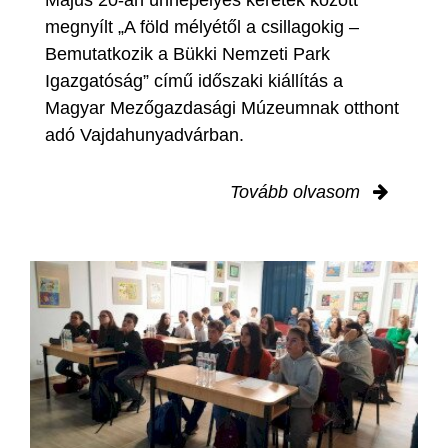
Május 20-án ünnepélyes keretek között
megnyílt „A föld mélyétől a csillagokig –
Bemutatkozik a Bükki Nemzeti Park
Igazgatóság” című időszaki kiállítás a
Magyar Mezőgazdasági Múzeumnak otthont
adó Vajdahunyadvárban.
Tovább olvasom