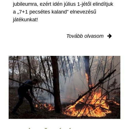
jubileumra, ezért idén július 1-jétől elindítjuk
a „7+1 pecsétes kaland” elnevezésű
játékunkat!
Tovább olvasom