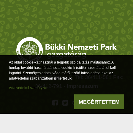
Az oldal cookie-kat használ a legjobb szolgáltatás nyújtásához. A
honlap további használatához a cookie-k (sütik) használatát el kell
fogadni. Személyes adatai védelméről szóló intézkedéseinket az
Cím: 3304 Eger, Sánc u. 6. Tel: 36/411-581 Fax:
adatvédelmi szabályzatban ismertetjük.
36/412-791 -
Impresszum
Adatvédelmi szabályzat
MEGÉRTETTEM