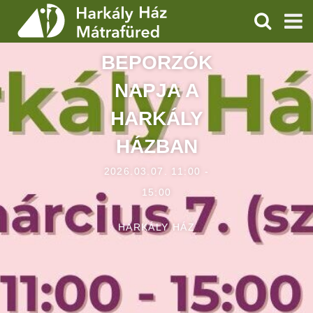
KERESÉS
BEPORZÓK
SZOLGÁLTATÁSOK
NAPJA A
PROGRAMOK
HARKÁLY
HÍREK
HÁZBAN
RÓLUNK
2026.03.07. 11:00 -
15:00
ÁRAK, NYITVATARTÁS
HARKÁLY HÁZ