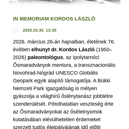
IN MEMORIAM KORDOS LÁSZLÓ
2026.03.30. 13:35
2026. március 26-án hajnalban, életének 76.
évében
elhunyt dr. Kordos László
(1950–
2026)
paleontológus
, az Ipolytarnóci
Ősmaradványok mentora, a transznacionális
Novohrad-Nógrád UNESCO Globális
Geopark egyik alapító támogatója. A Bükki
Nemzeti Park Igazgatóság is mélyen
gyászolja a világhírű őslénytanász jobblétre
szenderülését. Pótolhatatlan veszteség érte
az Ősmaradványokat az őséletnyomok
kutatásában elévülhetetlen érdemeket
szerzett tudós életpályájának idő előtti