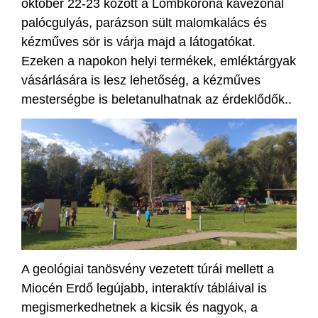
október 22-23 között a Lombkorona kávézónál
palócgulyás, parázson sült malomkalács és
kézműves sör is várja majd a látogatókat.
Ezeken a napokon helyi termékek, emléktárgyak
vásárlására is lesz lehetőség, a kézműves
mesterségbe is beletanulhatnak az érdeklődők..
A geológiai tanösvény vezetett túrái mellett a
Miocén Erdő legújabb, interaktív tábláival is
megismerkedhetnek a kicsik és nagyok, a