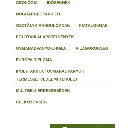
GEOLÓGIA
IDŐSEKNEK
NOGRADGEOPARK.EU
OSZTÁLYKIRÁNDULÓKNAK
FIATALOKNAK
FÖLDTANI ALAPSZELVÉNYEK
OSMARADVANYOK.HU/EN
VILÁGÖRÖKSÉG
EURÓPA DIPLOMA
IPOLYTARNÓCI ŐSMARADVÁNYOK
TERMÉSZETVÉDELMI TERÜLET
MÚLTBELI ÉRDEKESSÉGEK
CÉLKÖZÖNSÉG