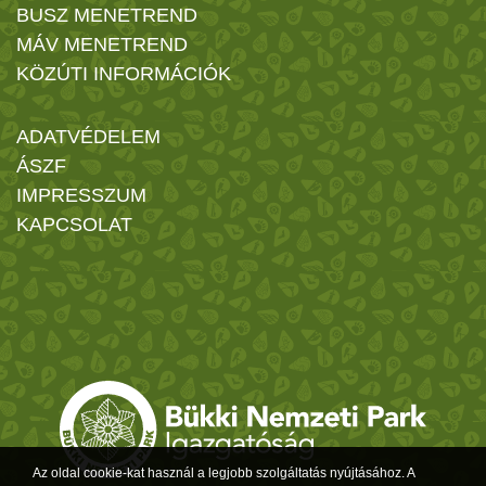
BUSZ MENETREND
MÁV MENETREND
KÖZÚTI INFORMÁCIÓK
ADATVÉDELEM
ÁSZF
IMPRESSZUM
KAPCSOLAT
Az oldal cookie-kat használ a legjobb szolgáltatás nyújtásához. A