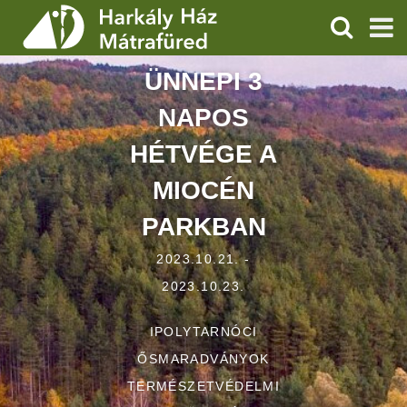
KERESÉS
ÜNNEPI 3
SZOLGÁLTATÁSOK
NAPOS
PROGRAMOK
HÉTVÉGE A
HÍREK
MIOCÉN
RÓLUNK
PARKBAN
ÁRAK, NYITVATARTÁS
2023.10.21. -
2023.10.23.
IPOLYTARNÓCI
ŐSMARADVÁNYOK
TERMÉSZETVÉDELMI