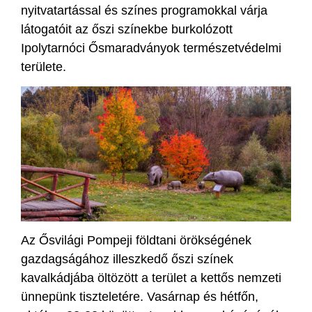
nyitvatartással és színes programokkal várja
látogatóit az őszi színekbe burkolózott
Ipolytarnóci Ősmaradványok természetvédelmi
területe.
Az Ősvilági Pompeji földtani örökségének
gazdagságához illeszkedő őszi színek
kavalkádjába öltözött a terület a kettős nemzeti
ünnepünk tiszteletére. Vasárnap és hétfőn,