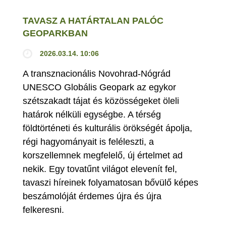
TAVASZ A HATÁRTALAN PALÓC
GEOPARKBAN
2026.03.14. 10:06
A transznacionális Novohrad-Nógrád
UNESCO Globális Geopark az egykor
szétszakadt tájat és közösségeket öleli
határok nélküli egységbe. A térség
földtörténeti és kulturális örökségét ápolja,
régi hagyományait is feléleszti, a
korszellemnek megfelelő, új értelmet ad
nekik. Egy tovatűnt világot elevenít fel,
tavaszi híreinek folyamatosan bővülő képes
beszámolóját érdemes újra és újra
felkeresni.