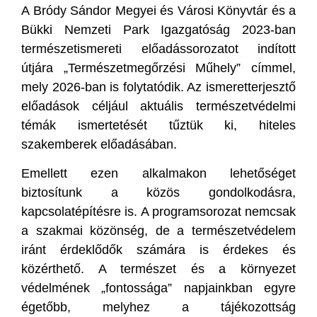
A Bródy Sándor Megyei és Városi Könyvtár és a
Bükki Nemzeti Park Igazgatóság 2023-ban
természetismereti előadássorozatot indított
útjára „Természetmegőrzési Műhely” címmel,
mely 2026-ban is folytatódik. Az ismeretterjesztő
előadások céljául aktuális természetvédelmi
témák ismertetését tűztük ki, hiteles
szakemberek előadásában.
Emellett ezen alkalmakon lehetőséget
biztosítunk a közös gondolkodásra,
kapcsolatépítésre is. A programsorozat nemcsak
a szakmai közönség, de a természetvédelem
iránt érdeklődők számára is érdekes és
közérthető. A természet és a környezet
védelmének „fontossága” napjainkban egyre
égetőbb, melyhez a tájékozottság