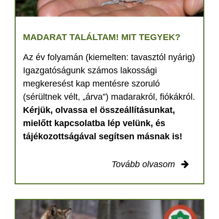
MADARAT TALÁLTAM! MIT TEGYEK?
Az év folyamán (kiemelten: tavasztól nyárig)
Igazgatóságunk számos lakossági
megkeresést kap mentésre szoruló
(sérültnek vélt, „árva”) madarakról, fiókákról.
Kérjük, olvassa el összeállításunkat,
mielőtt kapcsolatba lép velünk, és
tájékozottságával segítsen másnak is!
Tovább olvasom