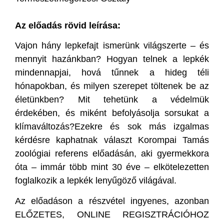
Az előadás rövid leírása:
Vajon hány lepkefajt ismerünk világszerte – és
mennyit hazánkban? Hogyan telnek a lepkék
mindennapjai, hová tűnnek a hideg téli
hónapokban, és milyen szerepet töltenek be az
életünkben? Mit tehetünk a védelmük
érdekében, és miként befolyásolja sorsukat a
klímaváltozás?Ezekre és sok más izgalmas
kérdésre kaphatnak választ Korompai Tamás
zoológiai referens előadásán, aki gyermekkora
óta – immár több mint 30 éve – elkötelezetten
foglalkozik a lepkék lenyűgöző világával.
Az előadáson a részvétel ingyenes, azonban
ELŐZETES, ONLINE REGISZTRÁCIÓHOZ