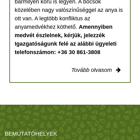
bármilyen korú is legyen. A bocsok
közelében nagy valószínűséggel az anya is
ott van. A legtöbb konfliktus az
anyamedvékhez köthető.
Amennyiben
medvét észlelnek, kérjük, jelezzék
Igazgatóságunk felé az alábbi ügyeleti
telefonszámon: +36 30 861-3808
Tovább olvasom
BEMUTATÓHELYEK