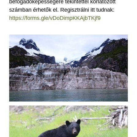
befogadóképességére tekintettel korlátozott
számban érhetők el. Regisztrálni itt tudnak:
https://forms.gle/vDoDimpKKAjbTKjf9