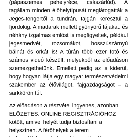
(pápaszemes pehelyréce, császárlúd). A
tagállam minden élőhelytípusát meglátogatták a
Jeges-tengertől a tundrán, tajgán keresztül a
fjordokig. A madarak mellett gyönyörű tájakat, és
néhány izgalmas emlőst is megfigyeltek, például
jegesmedvét, rozsomákot, hosszúszárnyú
bálnát és orkát is! A túrán több ezer fotó és
számos videó készült, melyekből az előadáson
szemezgethetünk. Emellett pedig az is kiderül,
hogy hogyan látja egy magyar természetvédelmi
szakember az élővilágot, fajgazdagságot – a
sarkkörön túl.
Az előadáson a részvétel ingyenes, azonban
ELŐZETES, ONLINE REGISZTRÁCIÓHOZ
kötött, amivel helyét tudja biztosítani a
helyszínen. A férőhelyek a terem