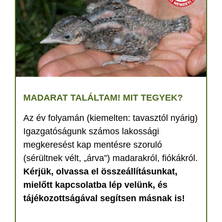
MADARAT TALÁLTAM! MIT TEGYEK?
Az év folyamán (kiemelten: tavasztól nyárig)
Igazgatóságunk számos lakossági
megkeresést kap mentésre szoruló
(sérültnek vélt, „árva”) madarakról, fiókákról.
Kérjük, olvassa el összeállításunkat,
mielőtt kapcsolatba lép velünk, és
tájékozottságával segítsen másnak is!