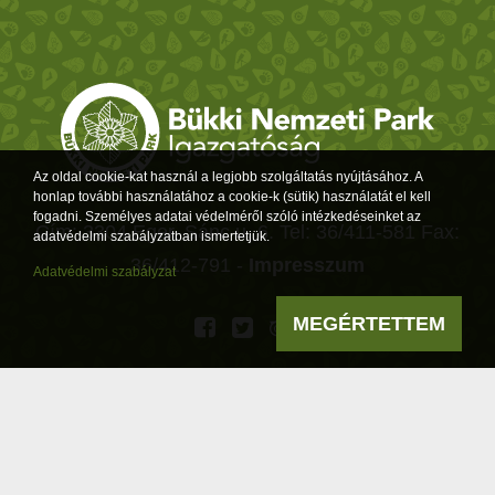
Az oldal cookie-kat használ a legjobb szolgáltatás nyújtásához. A
honlap további használatához a cookie-k (sütik) használatát el kell
fogadni. Személyes adatai védelméről szóló intézkedéseinket az
Cím: 3304 Eger, Sánc u. 6. Tel: 36/411-581 Fax:
adatvédelmi szabályzatban ismertetjük.
36/412-791 -
Impresszum
Adatvédelmi szabályzat
MEGÉRTETTEM