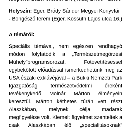
Helyszín:
Eger, Bródy Sándor Megyei Könyvtár
- Böngésző terem (Eger, Kossuth Lajos utca 16.)
A témáról:
Speciális témával, nem egészen rendhagyó
módon folytatódik a „Természetmegőrzési
Műhely”programsorozat. Fotóvetítésessel
egybekötött előadással ismerkedhetünk meg az
USA északi exklávéjával – a Bükki Nemzeti Park
Igazgatóság természetvédelmi őreként
tevékenykedő Molnár Márton élményein
keresztül. Márton kéthetes túrán vett részt
Alaszkában, melynek célja madarak
megfigyelése volt. Kiemelt figyelmet szenteltek a
csak Alaszkában élő „specialitásoknak”