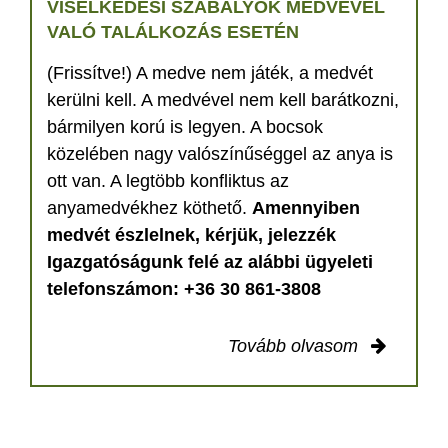
VISELKEDÉSI SZABÁLYOK MEDVÉVEL
VALÓ TALÁLKOZÁS ESETÉN
(Frissítve!) A medve nem játék, a medvét
kerülni kell. A medvével nem kell barátkozni,
bármilyen korú is legyen. A bocsok
közelében nagy valószínűséggel az anya is
ott van. A legtöbb konfliktus az
anyamedvékhez köthető.
Amennyiben
medvét észlelnek, kérjük, jelezzék
Igazgatóságunk felé az alábbi ügyeleti
telefonszámon: +36 30 861-3808
Tovább olvasom