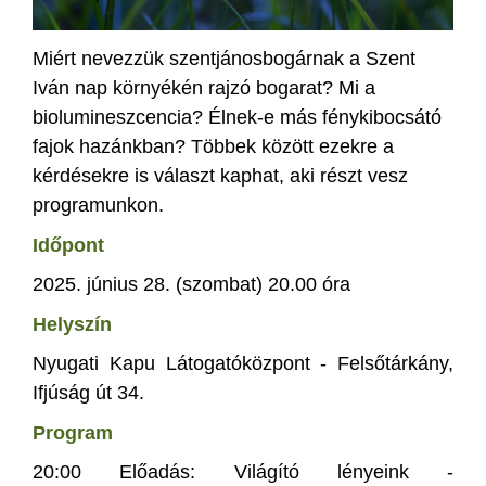
Miért nevezzük szentjánosbogárnak a Szent
Iván nap környékén rajzó bogarat? Mi a
biolumineszcencia? Élnek-e más fénykibocsátó
fajok hazánkban? Többek között ezekre a
kérdésekre is választ kaphat, aki részt vesz
programunkon.
Időpont
2025. június 28. (szombat) 20.00 óra
Helyszín
Nyugati Kapu Látogatóközpont - Felsőtárkány,
Ifjúság út 34.
Program
20:00 Előadás: Világító lényeink -