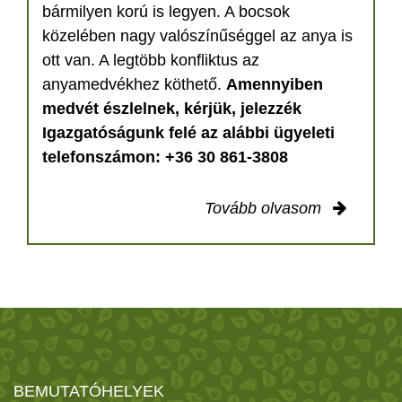
bármilyen korú is legyen. A bocsok
közelében nagy valószínűséggel az anya is
ott van. A legtöbb konfliktus az
anyamedvékhez köthető.
Amennyiben
medvét észlelnek, kérjük, jelezzék
Igazgatóságunk felé az alábbi ügyeleti
telefonszámon: +36 30 861-3808
Tovább olvasom
BEMUTATÓHELYEK