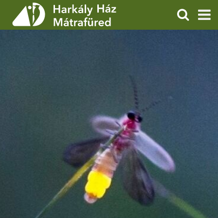
KERESÉS
SZOLGÁLTATÁSOK
PROGRAMOK
HÍREK
RÓLUNK
ÁRAK, NYITVATARTÁS