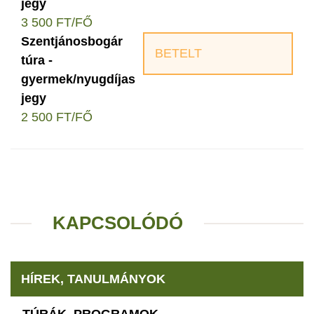
jegy
3 500 FT/FŐ
Szentjánosbogár
BETELT
túra -
gyermek/nyugdíjas
jegy
2 500 FT/FŐ
KAPCSOLÓDÓ
HÍREK, TANULMÁNYOK
TÚRÁK, PROGRAMOK