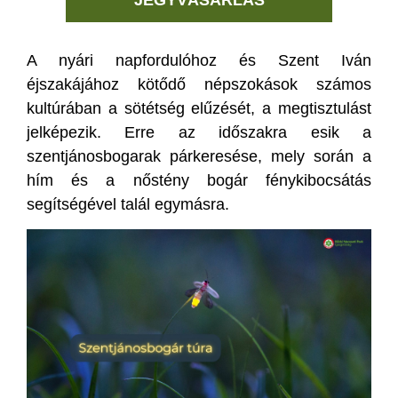
JEGYVÁSÁRLÁS
A nyári napfordulóhoz és Szent Iván
éjszakájához kötődő népszokások számos
kultúrában a sötétség elűzését, a megtisztulást
jelképezik. Erre az időszakra esik a
szentjánosbogarak párkeresése, mely során a
hím és a nőstény bogár fénykibocsátás
segítségével talál egymásra.