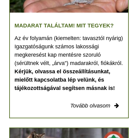
MADARAT TALÁLTAM! MIT TEGYEK?
Az év folyamán (kiemelten: tavasztól nyárig)
Igazgatóságunk számos lakossági
megkeresést kap mentésre szoruló
(sérültnek vélt, „árva”) madarakról, fiókákról.
Kérjük, olvassa el összeállításunkat,
mielőtt kapcsolatba lép velünk, és
tájékozottságával segítsen másnak is!
Tovább olvasom