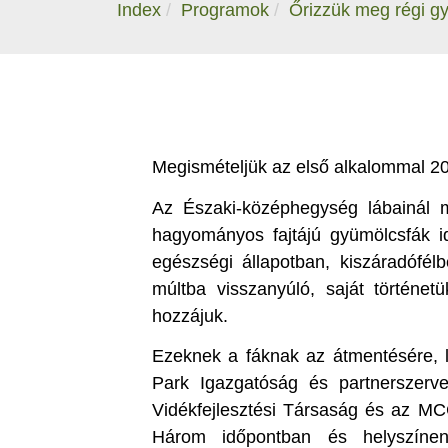
Index
Programok
Őrizzük meg régi gy
Megismételjük az első alkalommal 2
Az Északi-középhegység lábainál m
hagyományos fajtájú gyümölcsfák 
egészségi állapotban, kiszáradófé
múltba visszanyúló, saját történe
hozzájuk.
Ezeknek a fáknak az átmentésére, l
Park Igazgatóság és partnerszerv
Vidékfejlesztési Társaság és az MCC
Három időpontban és helyszíne