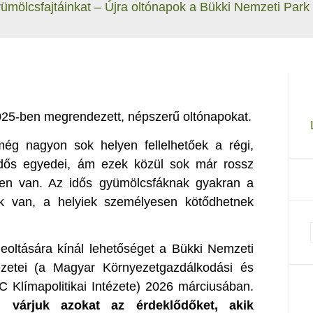
ümölcsfajtáinkat – Újra oltónapok a Bükki Nemzeti Park
025-ben megrendezett, népszerű oltónapokat.
ég nagyon sok helyen fellelhetőek a régi,
idős egyedei, ám ezek közül sok már rossz
lben van. Az idős gyümölcsfáknak gyakran a
tük van, a helyiek személyesen kötődhetnek
eoltására kínál lehetőséget a Bükki Nemzeti
ezetei (a Magyar Környezetgazdálkodási és
 Klímapolitikai Intézete) 2026 márciusában.
n
várjuk azokat az érdeklődőket, akik