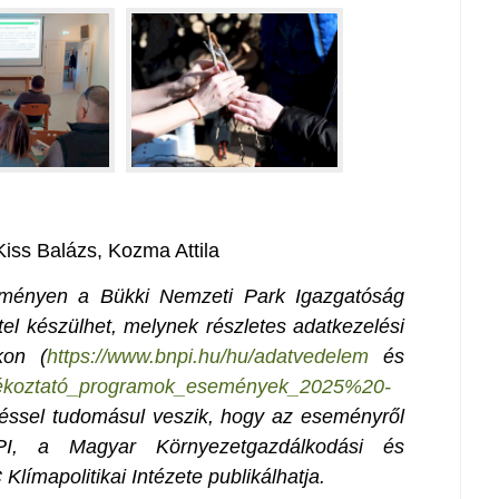
 Kiss Balázs, Kozma Attila
seményen a Bükki Nemzeti Park Igazgatóság
el készülhet, melynek részletes adatkezelési
kon (
https://www.bnpi.hu/hu/adatvedelem
és
Tájékoztató_programok_események_2025%20-
péssel tudomásul veszik, hogy az eseményről
PI, a Magyar Környezetgazdálkodási és
límapolitikai Intézete publikálhatja.