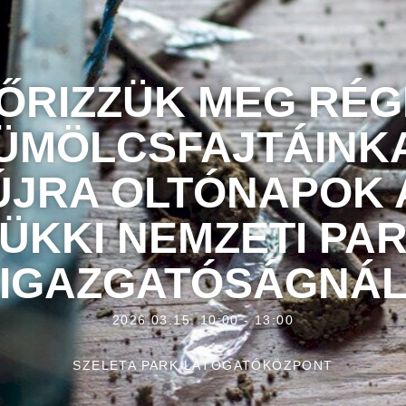
ŐRIZZÜK MEG RÉG
ÜMÖLCSFAJTÁINKA
ÚJRA OLTÓNAPOK 
ÜKKI NEMZETI PA
IGAZGATÓSÁGNÁ
2026.03.15. 10:00 - 13:00
SZELETA PARK LÁTOGATÓKÖZPONT