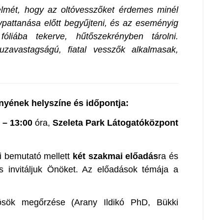
elmét, hogy az oltóvesszőket érdemes minél
attanása előtt begyűjteni, és az eseményig
liába tekerve, hűtőszekrényben tárolni.
zavastagságú, fiatal vesszők alkalmasak,
yének helyszíne és időpontja:
 – 13:00
óra,
Szeleta Park Látogatóközpont
i bemutató mellett
két szakmai előadás
ra és
is invitáljuk Önöket. Az előadások témája a
ösök megőrzése (Arany Ildikó PhD, Bükki