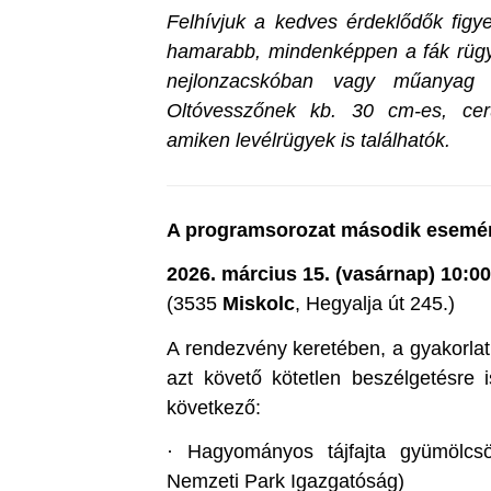
Felhívjuk a kedves érdeklődők figy
hamarabb, mindenképpen a fák rügyp
nejlonzacskóban vagy műanyag fó
Oltóvesszőnek kb. 30 cm-es, ceru
amiken levélrügyek is találhatók.
A programsorozat második esemén
2026. március 15. (vasárnap) 10:00
(3535
Miskolc
, Hegyalja út 245.)
A rendezvény keretében, a gyakorlat
azt követő kötetlen beszélgetésre 
következő:
·
Hagyományos tájfajta gyümölcs
Nemzeti Park Igazgatóság)