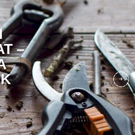
I
T –
A
RK
L