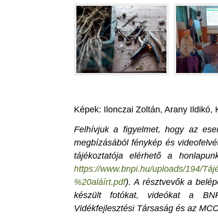
Képek: Ilonczai Zoltán, Arany Ildikó,
Felhívjuk a figyelmet, hogy az e
megbízásából fénykép és videofelvét
tájékoztatója elérhető a honlapun
https://www.bnpi.hu/uploads/194/
%20aláírt.pdf
). A résztvevők a belé
készült fotókat, videókat a BN
Vidékfejlesztési Társaság és az MCC K