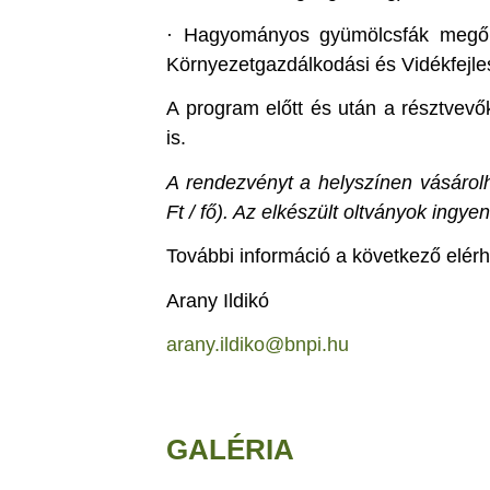
· Hagyományos gyümölcsfák megőr
Környezetgazdálkodási és Vidékfejle
A program előtt és után a résztvevők
is.
A rendezvényt a helyszínen vásárolha
Ft / fő). Az elkészült oltványok ingy
További információ a következő elér
Arany Ildikó
arany.ildiko@bnpi.hu
GALÉRIA