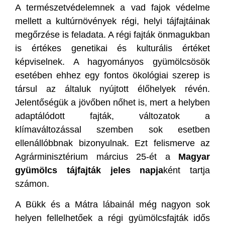
A természetvédelemnek a vad fajok védelme
mellett a kultúrnövények régi, helyi tájfajtáinak
megőrzése is feladata. A régi fajták önmagukban
is értékes genetikai és kulturális értéket
képviselnek. A hagyományos gyümölcsösök
esetében ehhez egy fontos ökológiai szerep is
társul az általuk nyújtott élőhelyek révén.
Jelentőségük a jövőben nőhet is, mert a helyben
adaptálódott fajták, változatok a
klímaváltozással szemben sok esetben
ellenállóbbnak bizonyulnak. Ezt felismerve az
Agrárminisztérium március 25-ét a
Magyar
gyümölcs tájfajták jeles napja
ként tartja
számon.
A Bükk és a Mátra lábainál még nagyon sok
helyen fellelhetőek a régi gyümölcsfajták idős