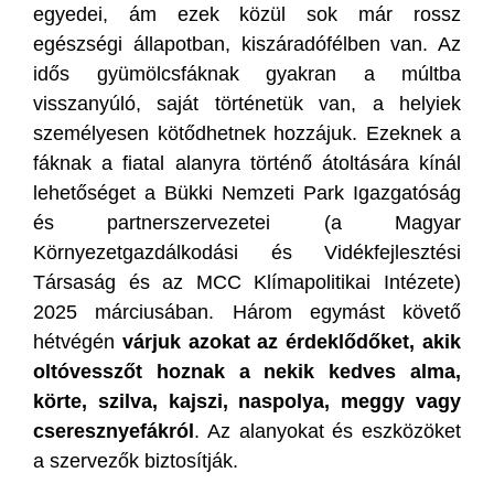
egyedei, ám ezek közül sok már rossz
egészségi állapotban, kiszáradófélben van. Az
idős gyümölcsfáknak gyakran a múltba
visszanyúló, saját történetük van, a helyiek
személyesen kötődhetnek hozzájuk. Ezeknek a
fáknak a fiatal alanyra történő átoltására kínál
lehetőséget a Bükki Nemzeti Park Igazgatóság
és partnerszervezetei (a Magyar
Környezetgazdálkodási és Vidékfejlesztési
Társaság és az MCC Klímapolitikai Intézete)
2025 márciusában. Három egymást követő
hétvégén
várjuk azokat az érdeklődőket, akik
oltóvesszőt hoznak a nekik kedves alma,
körte, szilva, kajszi, naspolya, meggy vagy
cseresznyefákról
. Az alanyokat és eszközöket
a szervezők biztosítják.