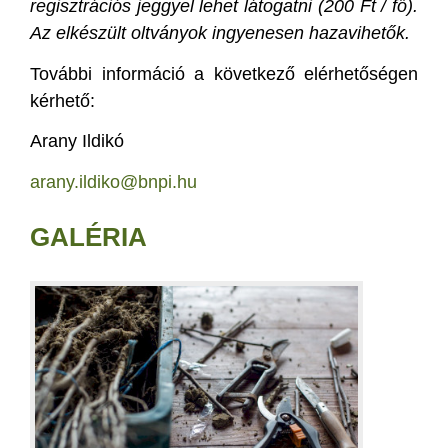
regisztrációs jeggyel lehet látogatni (200 Ft / fő).
Az elkészült oltványok ingyenesen hazavihetők.
További információ a következő elérhetőségen
kérhető:
Arany Ildikó
arany.ildiko@bnpi.hu
GALÉRIA