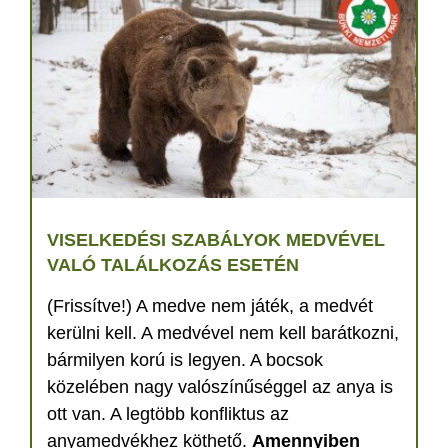
VISELKEDÉSI SZABÁLYOK MEDVÉVEL
VALÓ TALÁLKOZÁS ESETÉN
(Frissítve!) A medve nem játék, a medvét
kerülni kell. A medvével nem kell barátkozni,
bármilyen korú is legyen. A bocsok
közelében nagy valószínűséggel az anya is
ott van. A legtöbb konfliktus az
anyamedvékhez köthető.
Amennyiben