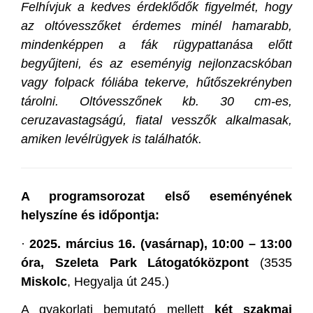
Felhívjuk a kedves érdeklődők figyelmét, hogy
az oltóvesszőket érdemes minél hamarabb,
mindenképpen a fák rügypattanása előtt
begyűjteni, és az eseményig nejlonzacskóban
vagy folpack fóliába tekerve, hűtőszekrényben
tárolni. Oltóvesszőnek kb. 30 cm-es,
ceruzavastagságú, fiatal vesszők alkalmasak,
amiken levélrügyek is találhatók.
A programsorozat első eseményének
helyszíne és időpontja:
·
2025. március 16. (vasárnap), 10:00 – 13:00
óra, Szeleta Park Látogatóközpont
(3535
Miskolc
, Hegyalja út 245.)
A gyakorlati bemutató mellett
két szakmai