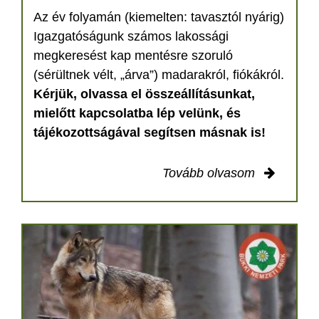
Az év folyamán (kiemelten: tavasztól nyárig)
Igazgatóságunk számos lakossági
megkeresést kap mentésre szoruló
(sérültnek vélt, „árva”) madarakról, fiókákról.
Kérjük, olvassa el összeállításunkat,
mielőtt kapcsolatba lép velünk, és
tájékozottságával segítsen másnak is!
Tovább olvasom