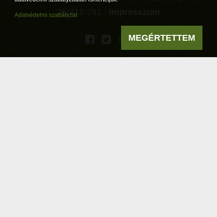
36/412-791 -
Impresszum
Adatvédelmi szabályzat
MEGÉRTETTEM
Powered by
a product of