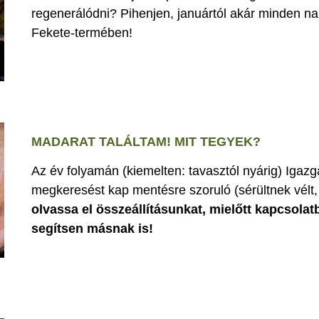
regenerálódni? Pihenjen, januártól akár minden nap
Fekete-termében!
MADARAT TALÁLTAM! MIT TEGYEK?
Az év folyamán (kiemelten: tavasztól nyárig) Iga
megkeresést kap mentésre szoruló (sérültnek vélt, 
olvassa el összeállításunkat, mielőtt kapcsolat
segítsen másnak is!