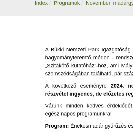
Index
Programok
Novemberi madárgyű
A Bükki Nemzeti Park Igazgatóság 
hagyományteremtő módon - rendsze
„Szitakötő kutatóház”-hoz, ami Mály
szomszédságában található, pár száz
A következő eseményre
2024. n
részvétel ingyenes, de előzetes reg
Várunk minden kedves érdeklődőt, 
egész napos programunkra!
Program:
Énekesmadár gyűrűzés és