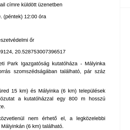
il címre küldött üzenetben
 (péntek) 12:00 óra
észetvédelmi őr
9124, 20.528753007396517
ti Park Igazgatóság kutatóháza - Mályinka
forrás szomszédságában található, pár száz
füred 15 km) és Mályinka (6 km) települések
 közutat a kutatóházzal egy 800 m hosszú
ze.
özvetlenül nem érhető el, a legközelebbi
Mályinkán (6 km) található.