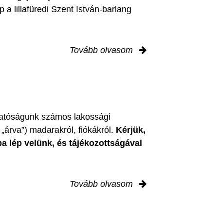
 a lillafüredi Szent István-barlang
Tovább olvasom
zgatóságunk számos lakossági
„árva”) madarakról, fiókákról.
Kérjük,
ba lép velünk, és tájékozottságával
Tovább olvasom