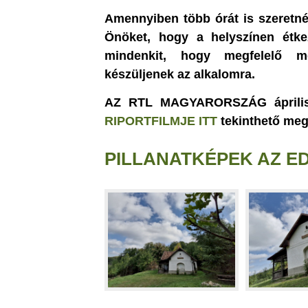
Amennyiben több órát is szeretné
Önöket, hogy a helyszínen étke
mindenkit, hogy megfelelő me
készüljenek az alkalomra.
AZ RTL MAGYARORSZÁG áprilisi
RIPORTFILMJE ITT
tekinthető meg
PILLANATKÉPEK AZ E