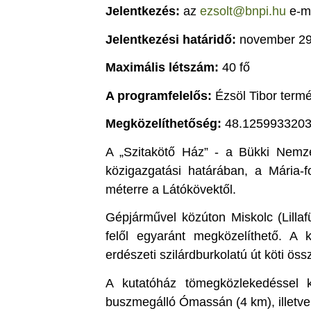
Jelentkezés:
az
ezsolt@bnpi.hu
e-ma
Jelentkezési határidő:
november 29.
Maximális létszám:
40 fő
A programfelelős:
Ézsöl Tibor term
Megközelíthetőség:
48.1259933203
A „Szitakötő Ház” - a Bükki Nemze
közigazgatási határában, a Mária-
méterre a Látókövektől.
Gépjárművel közúton Miskolc (Lilla
felől egyaránt megközelíthető. A
erdészeti szilárdburkolatú út köti öss
A kutatóház tömegközlekedéssel k
buszmegálló Ómassán (4 km), illetve 