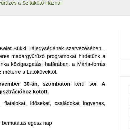
rűzés a Szitakötő Háznál
Kelet-Bükki Tájegységének szervezésében -
res madárgyűrűző programokat hirdetünk a
inka közigazgatási határában, a Mária-forrás
 méterre a Látókövektől.
ovember 30-án, szombaton
kerül sor.
A
isztrációhoz kötött.
fiatalokat, időseket, családokat ingyenes,
 bemutatás egész nap