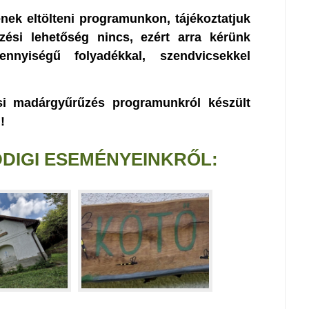
nek eltölteni programunkon, tájékoztatjuk
zési lehetőség nincs, ezért arra kérünk
nnyiségű folyadékkal, szendvicsekkel
 madárgyűrűzés programunkról készült
!
DDIGI ESEMÉNYEINKRŐL: