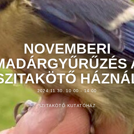
NOVEMBERI
MADÁRGYŰRŰZÉS 
SZITAKÖTŐ HÁZNÁ
2024.11.30. 10:00 - 14:00
SZITAKÖTŐ KUTATÓHÁZ