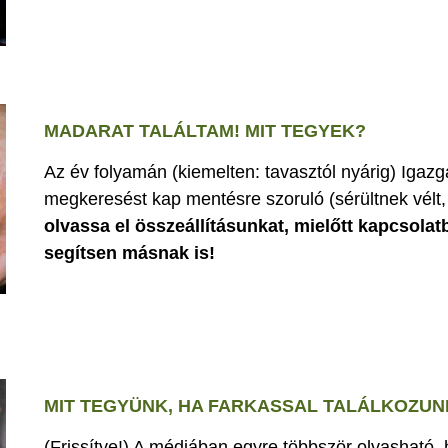
MADARAT TALÁLTAM! MIT TEGYEK?
Az év folyamán (kiemelten: tavasztól nyárig) Iga
megkeresést kap mentésre szoruló (sérültnek vélt, 
olvassa el összeállításunkat, mielőtt kapcsolat
segítsen másnak is!
MIT TEGYÜNK, HA FARKASSAL TALÁLKOZUN
(Frissítve!) A médiában egyre többször olvasható,