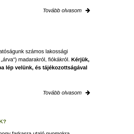
Tovább olvasom
zgatóságunk számos lakossági
„árva”) madarakról, fiókákról.
Kérjük,
ba lép velünk, és tájékozottságával
Tovább olvasom
K?
 hogy farkasra utaló nyomokra