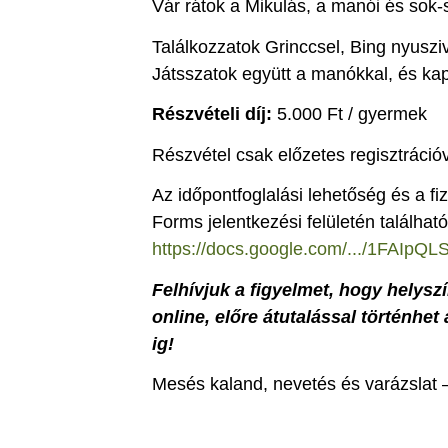
Vár rátok a Mikulás, a manói és sok
Találkozzatok Grinccsel, Bing nyusziv
Játsszatok együtt a manókkal, és ka
Részvételi díj:
5.000 Ft / gyermek
Részvétel csak előzetes regisztrációv
Az időpontfoglalási lehetőség és a f
Forms jelentkezési felületén található
https://docs.google.com/.../1FAIpQL
Felhívjuk a figyelmet, hogy helysz
online, előre átutalással történhet
ig!
Mesés kaland, nevetés és varázslat – 