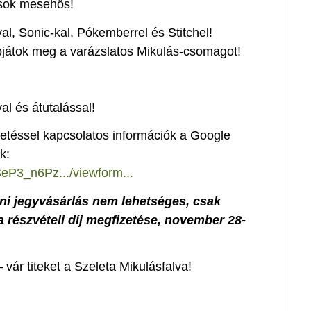
-sok mesehős!
al, Sonic-kal, Pókemberrel és Stitchel!
pjátok meg a varázslatos Mikulás-csomagot!
al és átutalással!
izetéssel kapcsolatos információk a Google
k:
SeP3_n6Pz.../viewform...
íni jegyvásárlás nem lehetséges, csak
 a részvételi díj megfizetése, november 28-
vár titeket a Szeleta Mikulásfalva!