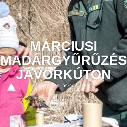
MÁRCIUSI
MADÁRGYŰRŰZÉS
JÁVORKÚTON
2026.03.29. 09:00 - 15:00
JÁVORKÚT