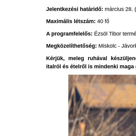
Jelentkezési határidő:
március 28. 
Maximális létszám:
40 fő
A programfelelős:
Ézsöl Tibor term
Megközelíthetőség:
Miskolc - Jávo
Kérjük, meleg ruhával készülje
italról és ételről is mindenki mag