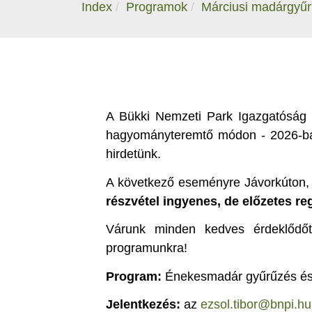
Index
Programok
Márciusi madárgyűr
A Bükki Nemzeti Park Igazgatóság 
hagyományteremtő módon - 2026-ba
hirdetünk.
A következő eseményre Jávorkúton
részvétel ingyenes, de előzetes reg
Várunk minden kedves érdeklődőt, 
programunkra!
Program:
Énekesmadár gyűrűzés é
Jelentkezés:
az
ezsol.tibor@bnpi.hu