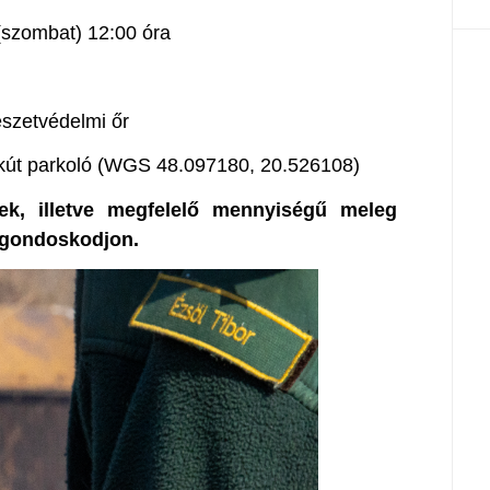
(szombat) 12:00 óra
észetvédelmi őr
rkút parkoló (WGS 48.097180, 20.526108)
nek, illetve megfelelő mennyiségű meleg
a gondoskodjon.