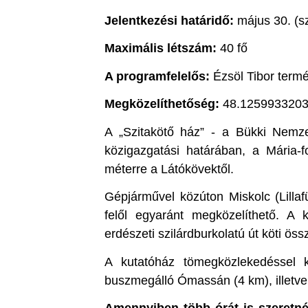
Jelentkezési határidő:
május 30. (s
Maximális létszám:
40 fő
A programfelelős:
Ézsöl Tibor term
Megközelíthetőség:
48.1259933203
A „Szitakötő ház” - a Bükki Nemze
közigazgatási határában, a Mária-
méterre a Látókövektől.
Gépjárművel közúton Miskolc (Lilla
felől egyaránt megközelíthető. A
erdészeti szilárdburkolatú út köti öss
A kutatóház tömegközlekedéssel k
buszmegálló Ómassán (4 km), illetve 