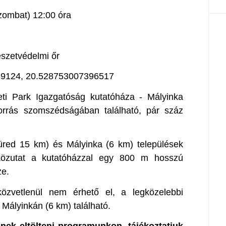
zombat) 12:00 óra
észetvédelmi őr
9124, 20.528753007396517
ti Park Igazgatóság kutatóháza - Mályinka
forrás szomszédságában található, pár száz
füred 15 km) és Mályinka (6 km) települések
 közutat a kutatóházzal egy 800 m hosszú
ze.
özvetlenül nem érhető el, a legközelebbi
Mályinkán (6 km) található.