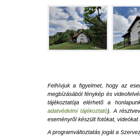
Felhívjuk a figyelmet, hogy az e
megbízásából fénykép és videofelvét
tájékoztatója elérhető a honlapun
adatvédelmi tájékoztató
). A résztv
eseményről készült fotókat, videókat 
A programváltoztatás jogát a Szervez