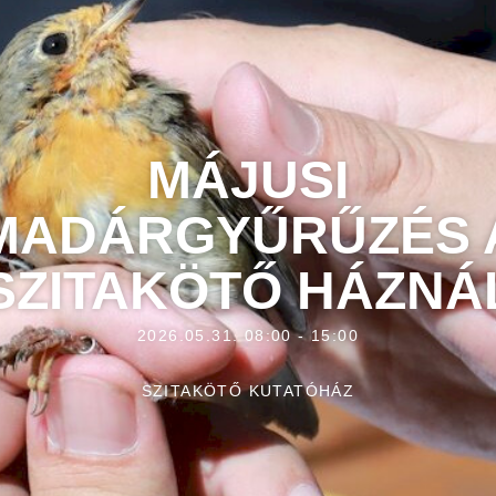
MÁJUSI
MADÁRGYŰRŰZÉS 
SZITAKÖTŐ HÁZNÁ
2026.05.31. 08:00 - 15:00
SZITAKÖTŐ KUTATÓHÁZ