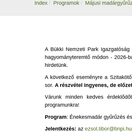
Index
Programok
Májusi madárgyűrűz
A Bükki Nemzeti Park Igazgatóság 
hagyományteremtő módon - 2026-ba
hirdetünk.
A következő eseményre a Szitaköt
sor.
A részvétel ingyenes, de előzet
Várunk minden kedves érdeklődőt, 
programunkra!
Program
: Énekesmadár gyűrűzés é
Jelentkezés:
az
ezsol.tibor@bnpi.hu