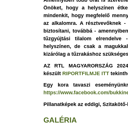
Amennyiben több órát is szeretné
Önöket, hogy a helyszínen étke
mindenkit, hogy megfelelő menny
az alkalomra. A résztvevőknek - 
biztosítani, továbbá - amennyibe
tűzgyújtási tilalom elrendelve
helyszínen, de csak a magukkal
kizárólag a tűzrakáshoz szükséges f
AZ RTL MAGYARORSZÁG 2024 áp
készült
RIPORTFILMJE ITT
tekinth
Egy kora tavaszi eseményünkrő
https://www.facebook.com/bukkine
Pillanatképek az eddigi, Szitaköt
GALÉRIA