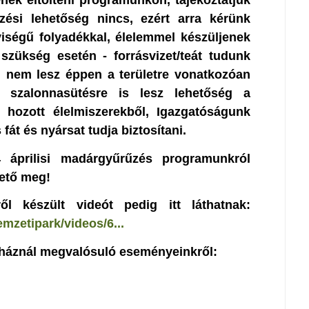
nek eltölteni programunkon, tájékoztatjuk
zési lehetőség nincs, ezért arra kérünk
iségű folyadékkal, élelemmel készüljenek
szükség esetén - forrásvizet/teát tudunk
n nem lesz éppen a területre vonatkozóan
 - szalonnasütésre is lesz lehetőség a
 hozott élelmiszerekből, Igazgatóságunk
át és nyársat tudja biztosítani.
rilisi madárgyűrűzés programunkról
ető meg!
l készült videót pedig itt láthatnak:
mzetipark/videos/6...
ő-háznál megvalósuló eseményeinkről: