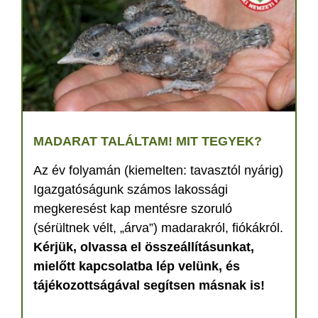
MADARAT TALÁLTAM! MIT TEGYEK?
Az év folyamán (kiemelten: tavasztól nyárig)
Igazgatóságunk számos lakossági
megkeresést kap mentésre szoruló
(sérültnek vélt, „árva”) madarakról, fiókákról.
Kérjük, olvassa el összeállításunkat,
mielőtt kapcsolatba lép velünk, és
tájékozottságával segítsen másnak is!