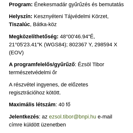
Program:
Énekesmadár gyűrűzés és bemutatás
Helyszín:
Kesznyéteni Tájvédelmi Körzet,
Tiszalúc
, Bátka-köz
Megközelíthetőség:
48°00'46.94"É,
21°05'23.41"K (WGS84); 802367 Y, 298594 X
(EOV)
A programfelelős/gyűrűző
: Ézsöl Tibor
természetvédelmi őr
A részvétel ingyenes, de előzetes
regisztrációhoz kötött.
Maximális létszám
: 40 fő
Jelentkezés
: az
ezsol.tibor@bnpi.hu
e-mail
címre küldött üzenetben