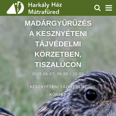
KERESÉS
MADÁRGYŰRŰZÉS
SZOLGÁLTATÁSOK
A KESZNYÉTENI
PROGRAMOK
TÁJVÉDELMI
HÍREK
KÖRZETBEN,
RÓLUNK
TISZALÚCON
ÁRAK, NYITVATARTÁS
2026.06.07. 06:00 - 12:00
KESZNYÉTENI TÁJVÉDELMI
KÖRZET