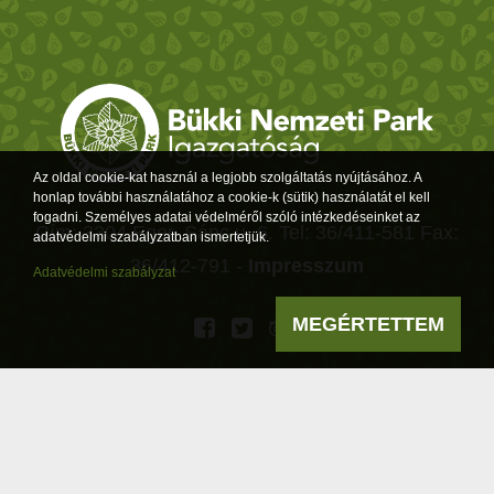
Az oldal cookie-kat használ a legjobb szolgáltatás nyújtásához. A
honlap további használatához a cookie-k (sütik) használatát el kell
fogadni. Személyes adatai védelméről szóló intézkedéseinket az
Cím: 3304 Eger, Sánc u. 6. Tel: 36/411-581 Fax:
adatvédelmi szabályzatban ismertetjük.
36/412-791 -
Impresszum
Adatvédelmi szabályzat
MEGÉRTETTEM