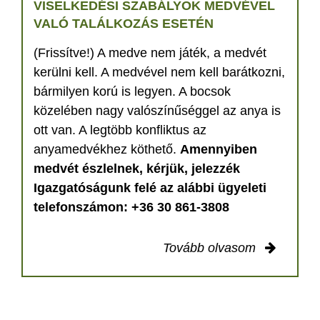
VISELKEDÉSI SZABÁLYOK MEDVÉVEL
VALÓ TALÁLKOZÁS ESETÉN
(Frissítve!) A medve nem játék, a medvét
kerülni kell. A medvével nem kell barátkozni,
bármilyen korú is legyen. A bocsok
közelében nagy valószínűséggel az anya is
ott van. A legtöbb konfliktus az
anyamedvékhez köthető.
Amennyiben
medvét észlelnek, kérjük, jelezzék
Igazgatóságunk felé az alábbi ügyeleti
telefonszámon: +36 30 861-3808
Tovább olvasom