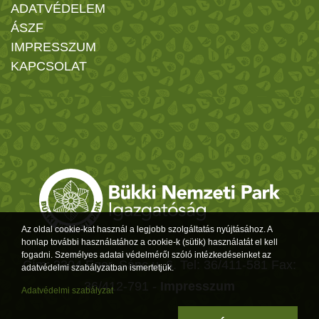
ADATVÉDELEM
ÁSZF
IMPRESSZUM
KAPCSOLAT
Az oldal cookie-kat használ a legjobb szolgáltatás nyújtásához. A
honlap további használatához a cookie-k (sütik) használatát el kell
fogadni. Személyes adatai védelméről szóló intézkedéseinket az
Cím: 3304 Eger, Sánc u. 6. Tel: 36/411-581 Fax:
adatvédelmi szabályzatban ismertetjük.
36/412-791 -
Impresszum
Adatvédelmi szabályzat