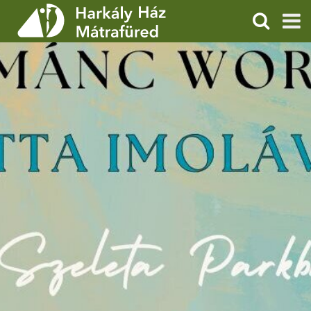
KERESÉS
SZOLGÁLTATÁSOK
PROGRAMOK
HÍREK
RÓLUNK
ÁRAK, NYITVATARTÁS