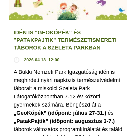
IDÉN IS "GEOKÓPÉK" ÉS
"PATAKPAJTIK" TERMÉSZETISMERETI
TÁBOROK A SZELETA PARKBAN
2026.04.13. 12:00
A Bükki Nemzeti Park Igazgatóság idén is
meghirdeti nyári napközis természetvédelmi
táborait a miskolci Szeleta Park
Látogatóközpontban 7-12 év közötti
gyermekek számára. Böngészd át a
„GeoKópék” (időpont: július 27-31.)
és
„PatakPajtik” (időpont: augusztus 3-7.)
táborok változatos programkínálatát és találd