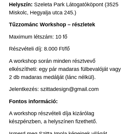
Helyszín:
Szeleta Park Látogatóköpont (3525
Miskolc, Hegyalja utca 245.)
Tűzzománc Workshop – részletek
Maximum létszám: 10 fő
Részvételi díj: 8.000 Ft/fő
A workshop során minden résztvevő
elkészítheti: egy pár madaras fülbevalóját vagy
2 db madaras medálját (lánc nélkül).
Jelentkezés: szittadesign@gmail.com
Fontos információ:
A workshop részvételi díja kizárólag
készpénzben, a helyszínen fizethető.
Ismerd meg Szitta Imola képeinek világát,