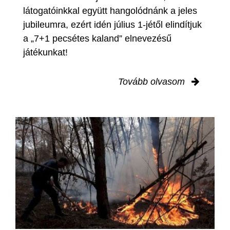
látogatóinkkal együtt hangolódnánk a jeles
jubileumra, ezért idén július 1-jétől elindítjuk
a „7+1 pecsétes kaland” elnevezésű
játékunkat!
Tovább olvasom