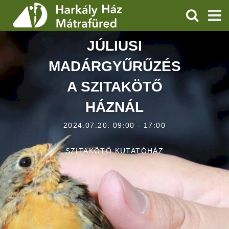
KERESÉS
JÚLIUSI
SZOLGÁLTATÁSOK
MADÁRGYŰRŰZÉS
PROGRAMOK
A SZITAKÖTŐ
HÍREK
HÁZNÁL
RÓLUNK
2024.07.20. 09:00 - 17:00
ÁRAK, NYITVATARTÁS
SZITAKÖTŐ KUTATÓHÁZ