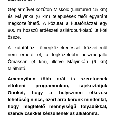
Gépjárművel közúton Miskolc (Lillafüred 15 km)
és Mályinka (6 km) települések felől egyaránt
megközelíthető. A közutat a kutatóházzal egy
800 m hosszú erdészeti szilárdburkolatú út köti
össze.
A kutatóház tömegközlekedéssel közvetlenül
nem érhető el, a legközelebbi buszmegálló
Ómassán (4 km), illetve Mályinkán (6 km)
található.
Amennyiben több órát is szeretnének
eltölteni programunkon, tájékoztatjuk
Önöket, hogy a helyszínen étkezési
lehetőség nincs, ezért arra kérünk mindenkit,
hogy megfelelő mennyiségű folyadékkal,
szendvicsekkel készüljenek az alkalomra.