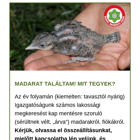
MADARAT TALÁLTAM! MIT TEGYEK?
Az év folyamán (kiemelten: tavasztól nyárig)
Igazgatóságunk számos lakossági
megkeresést kap mentésre szoruló
(sérültnek vélt, „árva”) madarakról, fiókákról.
Kérjük, olvassa el összeállításunkat,
mielőtt kapcsolatba lép velünk, és