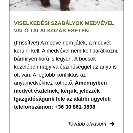
VISELKEDÉSI SZABÁLYOK MEDVÉVEL
VALÓ TALÁLKOZÁS ESETÉN
(Frissítve!) A medve nem játék, a medvét
kerülni kell. A medvével nem kell barátkozni,
bármilyen korú is legyen. A bocsok
közelében nagy valószínűséggel az anya is
ott van. A legtöbb konfliktus az
anyamedvékhez köthető.
Amennyiben
medvét észlelnek, kérjük, jelezzék
Igazgatóságunk felé az alábbi ügyeleti
telefonszámon: +36 30 861-3808
Tovább olvasom