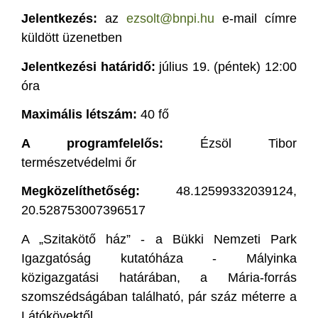
Jelentkezés:
az
ezsolt@bnpi.hu
e-mail címre
küldött üzenetben
Jelentkezési határidő:
július 19. (péntek) 12:00
óra
Maximális létszám:
40 fő
A programfelelős:
Ézsöl Tibor
természetvédelmi őr
Megközelíthetőség:
48.12599332039124,
20.528753007396517
A „Szitakötő ház” - a Bükki Nemzeti Park
Igazgatóság kutatóháza - Mályinka
közigazgatási határában, a Mária-forrás
szomszédságában található, pár száz méterre a
Látókövektől.