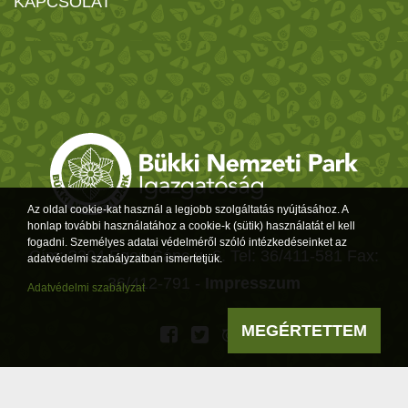
KAPCSOLAT
Az oldal cookie-kat használ a legjobb szolgáltatás nyújtásához. A
honlap további használatához a cookie-k (sütik) használatát el kell
fogadni. Személyes adatai védelméről szóló intézkedéseinket az
Cím: 3304 Eger, Sánc u. 6. Tel: 36/411-581 Fax:
adatvédelmi szabályzatban ismertetjük.
36/412-791 -
Impresszum
Adatvédelmi szabályzat
MEGÉRTETTEM