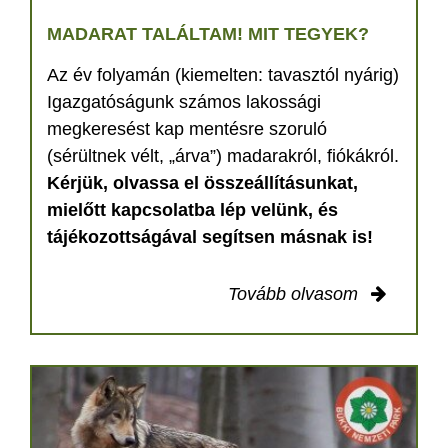
MADARAT TALÁLTAM! MIT TEGYEK?
Az év folyamán (kiemelten: tavasztól nyárig)
Igazgatóságunk számos lakossági
megkeresést kap mentésre szoruló
(sérültnek vélt, „árva”) madarakról, fiókákról.
Kérjük, olvassa el összeállításunkat,
mielőtt kapcsolatba lép velünk, és
tájékozottságával segítsen másnak is!
Tovább olvasom