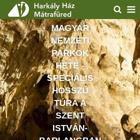
KERESÉS
MAGYAR
SZOLGÁLTATÁSOK
NEMZETI
PROGRAMOK
PARKOK
HÍREK
HETE -
RÓLUNK
SPECIÁLIS
HOSSZÚ
ÁRAK, NYITVATARTÁS
TÚRA A
SZENT
ISTVÁN-