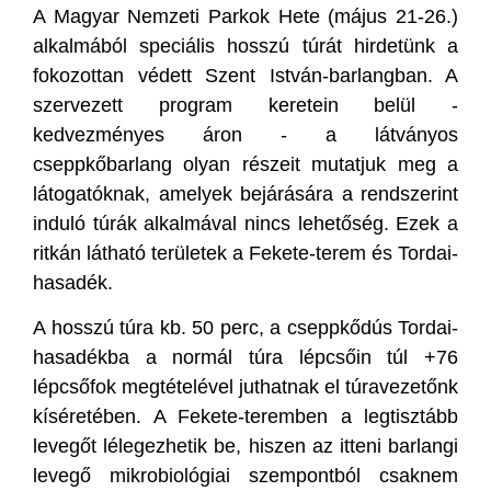
A Magyar Nemzeti Parkok Hete (május 21-26.)
alkalmából speciális hosszú túrát hirdetünk a
fokozottan védett Szent István-barlangban. A
szervezett program keretein belül -
kedvezményes áron - a látványos
cseppkőbarlang olyan részeit mutatjuk meg a
látogatóknak, amelyek bejárására a rendszerint
induló túrák alkalmával nincs lehetőség. Ezek a
ritkán látható területek a Fekete-terem és Tordai-
hasadék.
A hosszú túra kb. 50 perc, a cseppkődús Tordai-
hasadékba a normál túra lépcsőin túl +76
lépcsőfok megtételével juthatnak el túravezetőnk
kíséretében. A Fekete-teremben a legtisztább
levegőt lélegezhetik be, hiszen az itteni barlangi
levegő mikrobiológiai szempontból csaknem