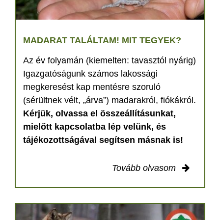
MADARAT TALÁLTAM! MIT TEGYEK?
Az év folyamán (kiemelten: tavasztól nyárig)
Igazgatóságunk számos lakossági
megkeresést kap mentésre szoruló
(sérültnek vélt, „árva”) madarakról, fiókákról.
Kérjük, olvassa el összeállításunkat,
mielőtt kapcsolatba lép velünk, és
tájékozottságával segítsen másnak is!
Tovább olvasom