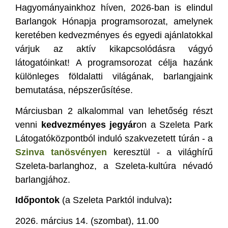
Hagyományainkhoz híven, 2026-ban is elindul
Barlangok Hónapja programsorozat, amelynek
keretében kedvezményes és egyedi ajánlatokkal
várjuk az aktív kikapcsolódásra vágyó
látogatóinkat! A programsorozat célja hazánk
különleges földalatti világának, barlangjaink
bemutatása, népszerűsítése.
Márciusban 2 alkalommal van lehetőség részt
venni
kedvezményes jegyár
on a Szeleta Park
Látogatóközpontból induló szakvezetett túrán - a
Szinva tanösvényen
keresztül - a világhírű
Szeleta-barlanghoz, a Szeleta-kultúra névadó
barlangjához.
Időpontok
(a Szeleta Parktól indulva)
:
2026. március 14. (szombat), 11.00