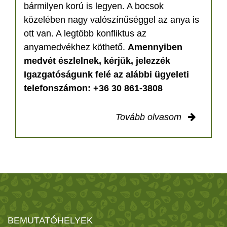
bármilyen korú is legyen. A bocsok
közelében nagy valószínűséggel az anya is
ott van. A legtöbb konfliktus az
anyamedvékhez köthető.
Amennyiben
medvét észlelnek, kérjük, jelezzék
Igazgatóságunk felé az alábbi ügyeleti
telefonszámon: +36 30 861-3808
Tovább olvasom
BEMUTATÓHELYEK