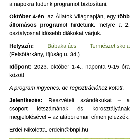
a napokra tudunk programot biztosítani.
Október 4-én
, az Állatok Világnapján, egy
t
öbb
állomásos program
ot hirdetünk, melyre a 2.
osztályosnál idősebb diákokat várjuk.
Helyszín:
Bábakalács Természetiskola
(Felsőtárkány, Ifjúság u. 34.)
Időpont:
2023. október 1-4., naponta 9-15 óra
között
A program ingyenes, de regisztrációhoz kötött.
Jelentkezés:
Részvételi szándékukat – a
csoport létszámának és korosztályának
megjelölésével – az alábbi email címen jelezzék:
Erdei Nikoletta, erdein@bnpi.hu