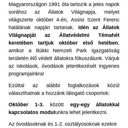
Magyarországon 1991 óta tartozik a jeles napok
sorához az Állatok Világnapja, melyet
világszerte október 4-én, Assisi Szent Ferenc
halálának napján tartanak.
Idén az Állatok
Világnapját az Állatvédelmi Témahét
keretében tartjuk október első hetében
,
amikor a Bükki Nemzeti Park Igazgatóság
területén élő védett állatokra fókuszálunk. Várjuk
az iskolások, óvodások jelentkezését ingyenes
programjainkra!
Ezúttal az alábbi foglalkozások közül
választhatnak a hozzánk látogató csoportok:
Október 1-3.
között
egy-egy állatokkal
kapcsolatos modul
unkra lehet jelentkezni.
Az óvodásoknak és 1-2. osztályosoknak ezekre