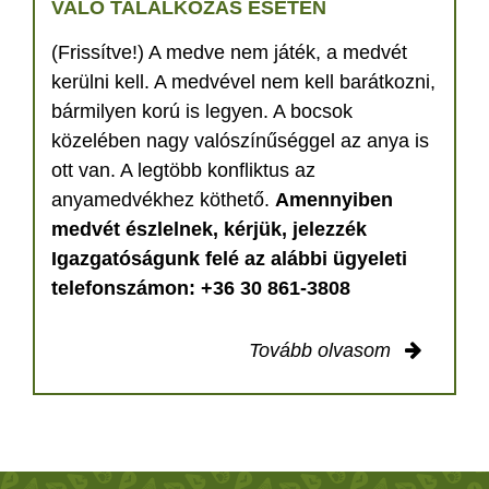
VALÓ TALÁLKOZÁS ESETÉN
(Frissítve!) A medve nem játék, a medvét
kerülni kell. A medvével nem kell barátkozni,
bármilyen korú is legyen. A bocsok
közelében nagy valószínűséggel az anya is
ott van. A legtöbb konfliktus az
anyamedvékhez köthető.
Amennyiben
medvét észlelnek, kérjük, jelezzék
Igazgatóságunk felé az alábbi ügyeleti
telefonszámon: +36 30 861-3808
Tovább olvasom