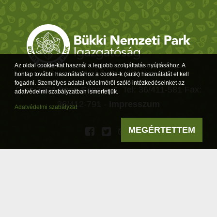
Az oldal cookie-kat használ a legjobb szolgáltatás nyújtásához. A
honlap további használatához a cookie-k (sütik) használatát el kell
fogadni. Személyes adatai védelméről szóló intézkedéseinket az
Cím: 3304 Eger, Sánc u. 6. Tel: 36/411-581 Fax:
adatvédelmi szabályzatban ismertetjük.
36/412-791 -
Impresszum
Adatvédelmi szabályzat
MEGÉRTETTEM