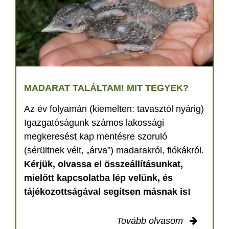
MADARAT TALÁLTAM! MIT TEGYEK?
Az év folyamán (kiemelten: tavasztól nyárig)
Igazgatóságunk számos lakossági
megkeresést kap mentésre szoruló
(sérültnek vélt, „árva”) madarakról, fiókákról.
Kérjük, olvassa el összeállításunkat,
mielőtt kapcsolatba lép velünk, és
tájékozottságával segítsen másnak is!
Tovább olvasom