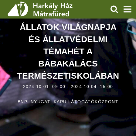
KERESÉS
ÁLLATOK VILÁGNAPJA
SZOLGÁLTATÁSOK
ÉS ÁLLATVÉDELMI
PROGRAMOK
TÉMAHÉT A
HÍREK
BÁBAKALÁCS
RÓLUNK
TERMÉSZETISKOLÁBAN
ÁRAK, NYITVATARTÁS
2024.10.01. 09:00 - 2024.10.04. 15:00
BNPI NYUGATI KAPU LÁTOGATÓKÖZPONT