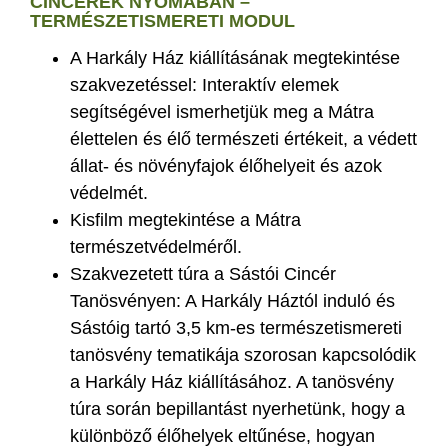
CINCÉREK NYOMÁBAN –
TERMÉSZETISMERETI MODUL
A Harkály Ház kiállításának megtekintése
szakvezetéssel: Interaktív elemek
segítségével ismerhetjük meg a Mátra
élettelen és élő természeti értékeit, a védett
állat- és növényfajok élőhelyeit és azok
védelmét.
Kisfilm megtekintése a Mátra
természetvédelméről.
Szakvezetett túra a Sástói Cincér
Tanösvényen: A Harkály Háztól induló és
Sástóig tartó 3,5 km-es természetismereti
tanösvény tematikája szorosan kapcsolódik
a Harkály Ház kiállításához. A tanösvény
túra során bepillantást nyerhetünk, hogy a
különböző élőhelyek eltűnése, hogyan