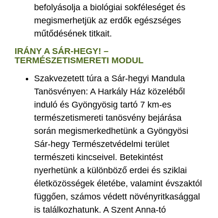
befolyásolja a biológiai sokféleséget és
megismerhetjük az erdők egészséges
műtődésének titkait.
IRÁNY A SÁR-HEGY! –
TERMÉSZETISMERETI MODUL
Szakvezetett túra a Sár-hegyi Mandula
Tanösvényen: A Harkály Ház közeléből
induló és Gyöngyösig tartó 7 km-es
természetismereti tanösvény bejárása
során megismerkedhetünk a Gyöngyösi
Sár-hegy Természetvédelmi terület
természeti kincseivel. Betekintést
nyerhetünk a különböző erdei és sziklai
életközösségek életébe, valamint évszaktól
függően, számos védett növényritkasággal
is találkozhatunk. A Szent Anna-tó