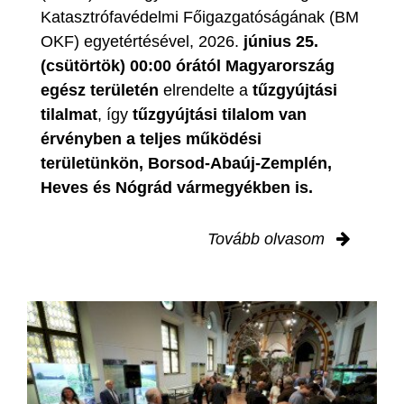
Katasztrófavédelmi Főigazgatóságának (BM
OKF) egyetértésével, 2026.
június 25.
(csütörtök) 00:00 órától Magyarország
egész területén
elrendelte a
tűzgyújtási
tilalmat
, így
tűzgyújtási tilalom van
érvényben
a teljes működési
területünkön, Borsod-Abaúj-Zemplén,
Heves és Nógrád vármegyékben is.
Tovább olvasom