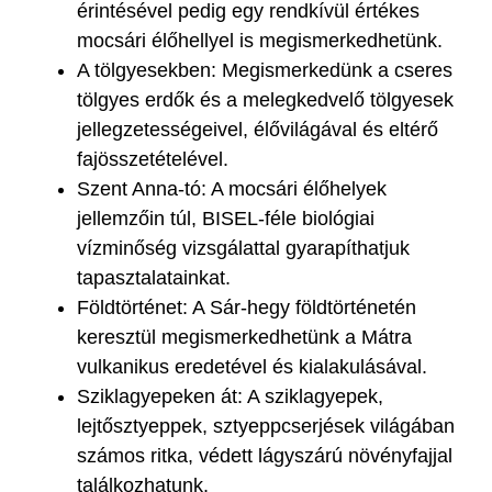
érintésével pedig egy rendkívül értékes
mocsári élőhellyel is megismerkedhetünk.
A tölgyesekben: Megismerkedünk a cseres
tölgyes erdők és a melegkedvelő tölgyesek
jellegzetességeivel, élővilágával és eltérő
fajösszetételével.
Szent Anna-tó: A mocsári élőhelyek
jellemzőin túl, BISEL-féle biológiai
vízminőség vizsgálattal gyarapíthatjuk
tapasztalatainkat.
Földtörténet: A Sár-hegy földtörténetén
keresztül megismerkedhetünk a Mátra
vulkanikus eredetével és kialakulásával.
Sziklagyepeken át: A sziklagyepek,
lejtősztyeppek, sztyeppcserjések világában
számos ritka, védett lágyszárú növényfajjal
találkozhatunk.