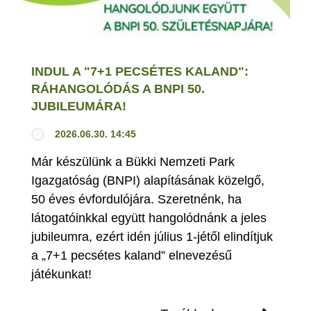
INDUL A "7+1 PECSÉTES KALAND":
RÁHANGOLÓDÁS A BNPI 50.
JUBILEUMÁRA!
2026.06.30. 14:45
Már készülünk a Bükki Nemzeti Park
Igazgatóság (BNPI) alapításának közelgő,
50 éves évfordulójára. Szeretnénk, ha
látogatóinkkal együtt hangolódnánk a jeles
jubileumra, ezért idén július 1-jétől elindítjuk
a „7+1 pecsétes kaland” elnevezésű
játékunkat!