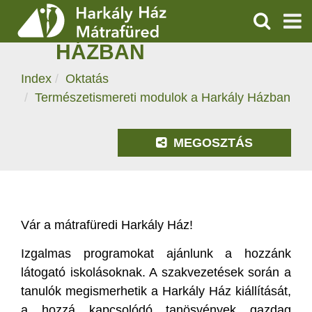
TERMÉSZETISMERETI
MODULOK A HARKÁLY
KERESÉS
HÁZBAN
SZOLGÁLTATÁSOK
Index
Oktatás
PROGRAMOK
Természetismereti modulok a Harkály Házban
HÍREK
MEGOSZTÁS
RÓLUNK
ÁRAK, NYITVATARTÁS
Vár a mátrafüredi Harkály Ház!
Izgalmas programokat ajánlunk a hozzánk
látogató iskolásoknak. A szakvezetések során a
tanulók megismerhetik a Harkály Ház kiállítását,
a hozzá kapcsolódó tanösvények gazdag