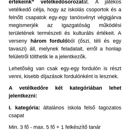
értékeink” vetélkedősorozat
át. A játékos
vetélkedő célja, hogy az iskolás csoportok és a
felnőtt csapatok egy-egy tanösvényt végigjárva
megismerjék az Igazgatóság működési
területének természeti és kulturális értékeit. A
verseny
három forduló
ból (őszi, téli és egy
tavaszi) áll, melynek feladatait, erről a honlap
felületről tölthetik le a jelentkezők.
Lehetőség van csak egy-egy fordulón is részt
venni, kisebb díjazások fordulónként is lesznek.
A vetélkedőre két kategóriában lehet
jelentkezni:
I. kategória:
általános iskola felső tagozatos
csapat
Min. 3 fő - max. 5 fő + 1 felkészítő tanár