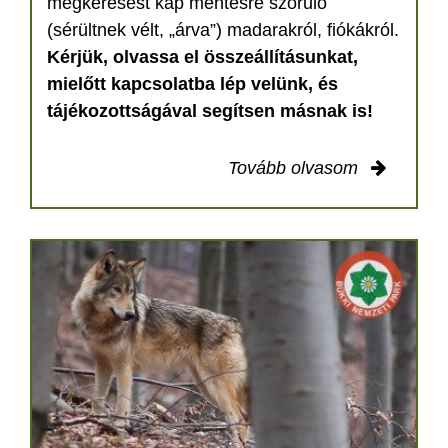
megkeresést kap mentésre szoruló
(sérültnek vélt, „árva”) madarakról, fiókákról.
Kérjük, olvassa el összeállításunkat,
mielőtt kapcsolatba lép velünk, és
tájékozottságával segítsen másnak is!
Tovább olvasom