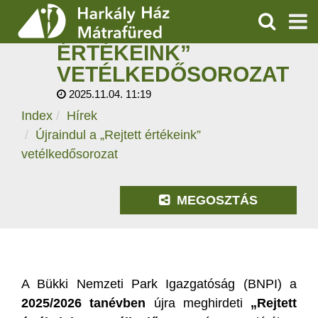
ÚJRAINDUL A
„REJTETT
KERESÉS
ÉRTÉKEINK”
SZOLGÁLTATÁSOK
VETÉLKEDŐSOROZAT
2025.11.04. 11:19
PROGRAMOK
Index
Hírek
HÍREK
Újraindul a „Rejtett értékeink”
vetélkedősorozat
RÓLUNK
MEGOSZTÁS
ÁRAK, NYITVATARTÁS
A Bükki Nemzeti Park Igazgatóság (BNPI) a
2025/2026 tanévbe
n
újra meghirdeti
„Rejtett