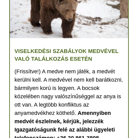
VISELKEDÉSI SZABÁLYOK MEDVÉVEL
VALÓ TALÁLKOZÁS ESETÉN
(Frissítve!) A medve nem játék, a medvét
kerülni kell. A medvével nem kell barátkozni,
bármilyen korú is legyen. A bocsok
közelében nagy valószínűséggel az anya is
ott van. A legtöbb konfliktus az
anyamedvékhez köthető.
Amennyiben
medvét észlelnek, kérjük, jelezzék
Igazgatóságunk felé az alábbi ügyeleti
telefonszámon: +36 30 861-3808