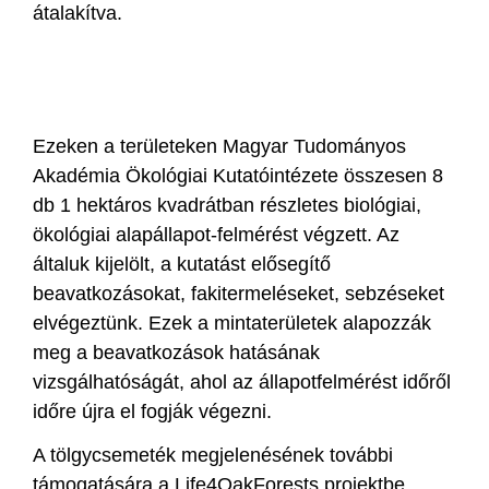
átalakítva.
Ezeken a területeken Magyar Tudományos
Akadémia Ökológiai Kutatóintézete összesen 8
db 1 hektáros kvadrátban részletes biológiai,
ökológiai alapállapot-felmérést végzett. Az
általuk kijelölt, a kutatást elősegítő
beavatkozásokat, fakitermeléseket, sebzéseket
elvégeztünk. Ezek a mintaterületek alapozzák
meg a beavatkozások hatásának
vizsgálhatóságát, ahol az állapotfelmérést időről
időre újra el fogják végezni.
A tölgycsemeték megjelenésének további
támogatására a Life4OakForests projektbe