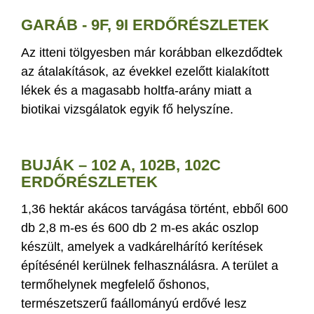
GARÁB - 9F, 9I ERDŐRÉSZLETEK
Az itteni tölgyesben már korábban elkezdődtek
az átalakítások, az évekkel ezelőtt kialakított
lékek és a magasabb holtfa-arány miatt a
biotikai vizsgálatok egyik fő helyszíne.
BUJÁK – 102 A, 102B, 102C
ERDŐRÉSZLETEK
1,36 hektár akácos tarvágása történt, ebből 600
db 2,8 m-es és 600 db 2 m-es akác oszlop
készült, amelyek a vadkárelhárító kerítések
építésénél kerülnek felhasználásra. A terület a
termőhelynek megfelelő őshonos,
természetszerű faállományú erdővé lesz