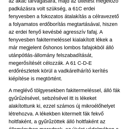
az akác tarvágására, majd az ültetést megelőző
padkázásra volt szükség, a 61C erdei
fenyvesben a fokozatos átalakítás a célravezető
a folyamatos erdőborítás megtartásával, hiszen
az erdei fenyő kevésbé agresszív fafaj. A
fenyvesben fakitermeléssel kialakított lékek a
már megjelent őshonos lombos fafajokból álló
utánpótlás-állomány felszabadítását,
megerősítését célozzák. A 61 C-D-E
erdőrészletek körül a vadkárelhárító kerítés
kiépítése is megtörtént.
A meglévő tölgyesekben fakitermeléssel, álló fák
gyűrűzésével, sebzésével itt is lékeket
alakítottunk ki, ezzel számos új mikroélőhelyet
létrehozva. A lékekben kitermelt fák fekvő
holtfaként, a gyűrűzöttek álló holtfaként az