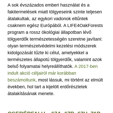
A sok évszázados emberi használat és a
fakitermelések miatt tölgyeseink szinte teljesen
átalakultak, az egykori vadonok eltűntek
csaknem egész Európából. A LIFE4OakForests
program a rossz ökológiai állapotban lévő
tölgyerdők természetességén szeretne javítani:
olyan természetvédelmi kezelési módszerek
kidolgozását tűzte ki célul, amelyekkel a
természetes állapotú tölgyerdők, valamint azok
belső folyamatai helyreállíthatók.
A 2017-ben
indult akció céljairól már korábban
beszámoltunk
, most lássuk, mi történt az elmúlt
években, hol tart a kijelölt erdőrészletek
átalakításának menete.