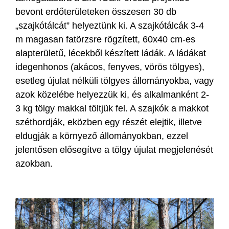
bevont erdőterületeken összesen 30 db
„szajkótálcát” helyeztünk ki. A szajkótálcák 3-4
m magasan fatörzsre rögzített, 60x40 cm-es
alapterületű, lécekből készített ládák. A ládákat
idegenhonos (akácos, fenyves, vörös tölgyes),
esetleg újulat nélküli tölgyes állományokba, vagy
azok közelébe helyezzük ki, és alkalmanként 2-
3 kg tölgy makkal töltjük fel. A szajkók a makkot
széthordják, eközben egy részét elejtik, illetve
eldugják a környező állományokban, ezzel
jelentősen elősegítve a tölgy újulat megjelenését
azokban.