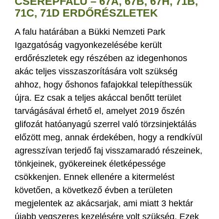
CSERÉPFALU – 67A, 67B, 67H, 71B,
71C, 71D ERDŐRÉSZLETEK
A falu határában a Bükki Nemzeti Park
Igazgatóság vagyonkezelésébe került
erdőrészletek egy részében az idegenhonos
akác teljes visszaszorítására volt szükség
ahhoz, hogy őshonos fafajokkal telepíthessük
újra. Ez csak a teljes akáccal benőtt terület
tarvágásával érhető el, amelyet 2019 őszén
glifozát hatóanyagú szerrel való törzsinjektálás
előzött meg, annak érdekében, hogy a rendkívül
agresszívan terjedő faj visszamaradó részeinek,
tönkjeinek, gyökereinek életképessége
csökkenjen. Ennek ellenére a kitermelést
követően, a következő évben a területen
megjelentek az akácsarjak, ami miatt 3 hektár
újabb vegszeres kezelésére volt szükség. Ezek