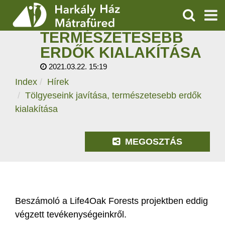
TÖLGYESEINK
JAVÍTÁSA,
KERESÉS
TERMÉSZETESEBB
SZOLGÁLTATÁSOK
ERDŐK KIALAKÍTÁSA
2021.03.22. 15:19
PROGRAMOK
Index
Hírek
HÍREK
Tölgyeseink javítása, természetesebb erdők
kialakítása
RÓLUNK
MEGOSZTÁS
ÁRAK, NYITVATARTÁS
Beszámoló a Life4Oak Forests projektben eddig
végzett tevékenységeinkről.