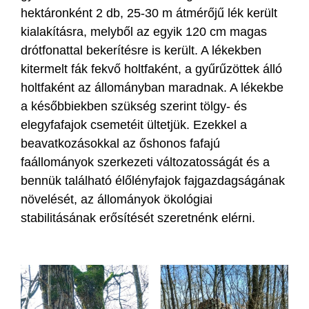
hektáronként 2 db, 25-30 m átmérőjű lék került
kialakításra, melyből az egyik 120 cm magas
drótfonattal bekerítésre is került. A lékekben
kitermelt fák fekvő holtfaként, a gyűrűzöttek álló
holtfaként az állományban maradnak. A lékekbe
a későbbiekben szükség szerint tölgy- és
elegyfafajok csemetéit ültetjük. Ezekkel a
beavatkozásokkal az őshonos fafajú
faállományok szerkezeti változatosságát és a
bennük található élőlényfajok fajgazdagságának
növelését, az állományok ökológiai
stabilitásának erősítését szeretnénk elérni.