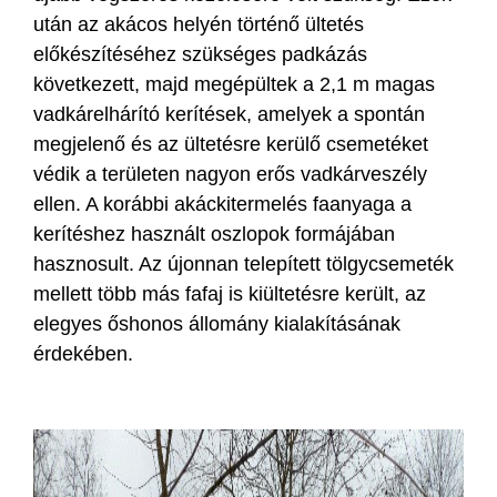
után az akácos helyén történő ültetés
előkészítéséhez szükséges padkázás
következett, majd megépültek a 2,1 m magas
vadkárelhárító kerítések, amelyek a spontán
megjelenő és az ültetésre kerülő csemetéket
védik a területen nagyon erős vadkárveszély
ellen. A korábbi akáckitermelés faanyaga a
kerítéshez használt oszlopok formájában
hasznosult. Az újonnan telepített tölgycsemeték
mellett több más fafaj is kiültetésre került, az
elegyes őshonos állomány kialakításának
érdekében.