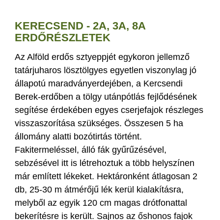
KERECSEND - 2A, 3A, 8A
ERDŐRÉSZLETEK
Az Alföld erdős sztyeppjét egykoron jellemző
tatárjuharos lösztölgyes egyetlen viszonylag jó
állapotú maradványerdejében, a Kercsendi
Berek-erdőben a tölgy utánpótlás fejlődésének
segítése érdekében egyes cserjefajok részleges
visszaszorítása szükséges. Összesen 5 ha
állomány alatti bozótirtás történt.
Fakitermeléssel, álló fák gyűrűzésével,
sebzésével itt is létrehoztuk a több helyszínen
már említett lékeket. Hektáronként átlagosan 2
db, 25-30 m átmérőjű lék kerül kialakításra,
melyből az egyik 120 cm magas drótfonattal
bekerítésre is került. Sajnos az őshonos fajok