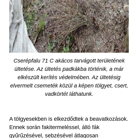
Cserépfalu 71 C akácos tarvágott területének
ültetése. Az ültetés padkákba történik, a már
elkészült kerítés védelmében. Az ültetésig
elvermelt csemeték közül a képen tölgyet, csert,
vadkörtét láthatunk.
A tölgyesekben is elkezdődtek a beavatkozások.
Ennek során fakitermeléssel, álló fák
gyűrűzésével, sebzésével átlagosan