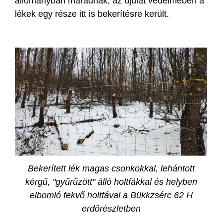
állományban maradnak, az újulat védelmében a
lékek egy része itt is bekerítésre került.
Bekerített lék magas csonkokkal, lehántott
kérgű, "gyűrűzött" álló holtfákkal és helyben
elbomló fekvő holtfával a Bükkzsérc 62 H
erdőrészletben