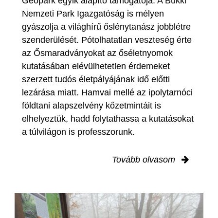
Geopark egyik alapító támogatója. A Bükki
Nemzeti Park Igazgatóság is mélyen
gyászolja a világhírű őslénytanász jobblétre
szenderülését. Pótolhatatlan veszteség érte
az Ősmaradványokat az őséletnyomok
kutatásában elévülhetetlen érdemeket
szerzett tudós életpályájának idő előtti
lezárása miatt. Hamvai mellé az ipolytarnóci
földtani alapszelvény kőzetmintáit is
elhelyeztük, hadd folytathassa a kutatásokat
a túlvilágon is professzorunk.
Tovább olvasom