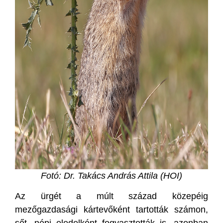
Fotó: Dr. Takács András Attila (HOI)
Az ürgét a múlt század közepéig
mezőgazdasági kártevőként tartották számon,
sőt, népi eledelként fogyasztották is, azonban