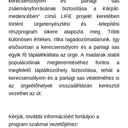
kerecsensólyom és parlagi sas
zsákmányforrásának biztosítása a Kárpát-
medencében” című LIFE projekt keretében
történt ürgetenyésztési és -telepítési
részprogram sikere alapozta meg. Több
különösen értékes, ritka ragadozómadarunk, így
elsősorban a kerecsensólyom és a parlagi sas
egyik fő táplálékállata az ürge. A madarak stabil
populációinak megteremtéséhez fontos a
megfelelő táplálkozóhely biztosítása, tehát a
kerecsensólyom és a parlagi sas védelméhez is
az ürgeélőhelyek visszaállításán keresztül
vezethet az út.
Kérjük, további információért forduljon a
program szakmai vezetőjéhez: