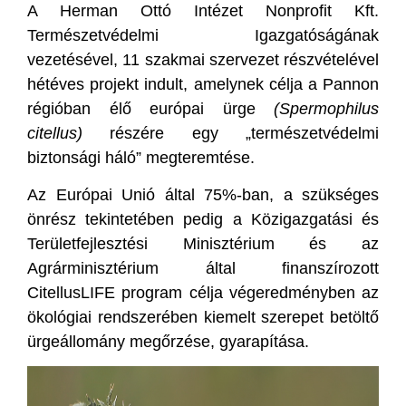
A Herman Ottó Intézet Nonprofit Kft.
Természetvédelmi Igazgatóságának
vezetésével, 11 szakmai szervezet részvételével
hétéves projekt indult, amelynek célja a Pannon
régióban élő európai ürge
(Spermophilus
citellus)
részére egy „természetvédelmi
biztonsági háló” megteremtése.
Az Európai Unió által 75%-ban, a szükséges
önrész tekintetében pedig a Közigazgatási és
Területfejlesztési Minisztérium és az
Agrárminisztérium által finanszírozott
CitellusLIFE program célja végeredményben az
ökológiai rendszerében kiemelt szerepet betöltő
ürgeállomány megőrzése, gyarapítása.