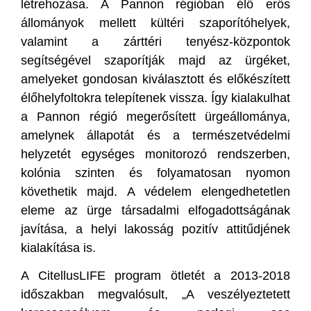
létrehozása. A Pannon régióban élő erős
állományok mellett kültéri szaporítóhelyek,
valamint a zárttéri tenyész-központok
segítségével szaporítják majd az ürgéket,
amelyeket gondosan kiválasztott és előkészített
élőhelyfoltokra telepítenek vissza. Így kialakulhat
a Pannon régió megerősített ürgeállománya,
amelynek állapotát és a természetvédelmi
helyzetét egységes monitorozó rendszerben,
kolónia szinten és folyamatosan nyomon
követhetik majd. A védelem elengedhetetlen
eleme az ürge társadalmi elfogadottságának
javítása, a helyi lakosság pozitív attitűdjének
kialakítása is.
A CitellusLIFE program ötletét a 2013-2018
időszakban megvalósult, „A veszélyeztetett