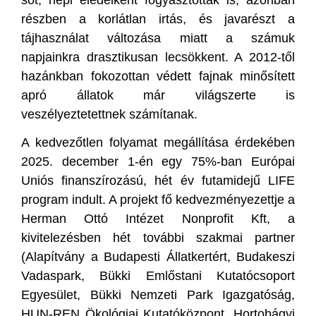
részben a korlátlan irtás, és javarészt a
tájhasználat változása miatt a számuk
napjainkra drasztikusan lecsökkent. A 2012-től
hazánkban fokozottan védett fajnak minősített
apró állatok már világszerte is
veszélyeztetettnek számítanak.
A kedvezőtlen folyamat megállítása érdekében
2025. december 1-én egy 75%-ban Európai
Uniós finanszírozású, hét év futamidejű LIFE
program indult. A projekt fő kedvezményezettje a
Herman Ottó Intézet Nonprofit Kft, a
kivitelezésben hét további szakmai partner
(Alapítvány a Budapesti Állatkertért, Budakeszi
Vadaspark, Bükki Emlőstani Kutatócsoport
Egyesület, Bükki Nemzeti Park Igazgatóság,
HUN-REN Ökológiai Kutatóközpont, Hortobágyi