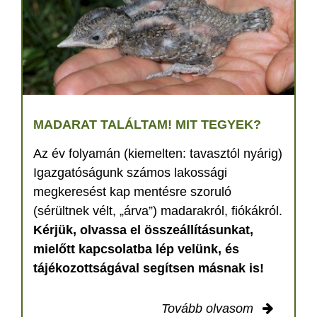
MADARAT TALÁLTAM! MIT TEGYEK?
Az év folyamán (kiemelten: tavasztól nyárig)
Igazgatóságunk számos lakossági
megkeresést kap mentésre szoruló
(sérültnek vélt, „árva”) madarakról, fiókákról.
Kérjük, olvassa el összeállításunkat,
mielőtt kapcsolatba lép velünk, és
tájékozottságával segítsen másnak is!
Tovább olvasom