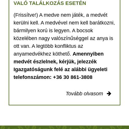
VALÓ TALÁLKOZÁS ESETÉN
(Frissítve!) A medve nem játék, a medvét
kerülni kell. A medvével nem kell barátkozni,
bármilyen korú is legyen. A bocsok
közelében nagy valószínűséggel az anya is
ott van. A legtöbb konfliktus az
anyamedvékhez köthető.
Amennyiben
medvét észlelnek, kérjük, jelezzék
Igazgatóságunk felé az alábbi ügyeleti
telefonszámon: +36 30 861-3808
Tovább olvasom