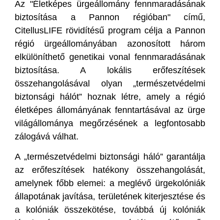
Az "Életképes ürgeállomány fennmaradásának
biztosítása a Pannon régióban" című,
CitellusLIFE rövidítésű program célja a Pannon
régió ürgeállományában azonosított három
elkülöníthető genetikai vonal fennmaradásának
biztosítása. A lokális erőfeszítések
összehangolásával olyan „természetvédelmi
biztonsági hálót” hoznak létre, amely a régió
életképes állományának fenntartásával az ürge
világállománya megőrzésének a legfontosabb
zálogává válhat.
A „természetvédelmi biztonsági háló” garantálja
az erőfeszítések hatékony összehangolását,
amelynek főbb elemei: a meglévő ürgekolóniák
állapotának javítása, területének kiterjesztése és
a kolóniák összekötése, továbbá új kolóniák