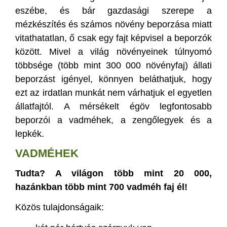
eszébe, és bár gazdasági szerepe a
mézkészítés és számos növény beporzása miatt
vitathatatlan, ő csak egy fajt képvisel a beporzók
között. Mivel a világ növényeinek túlnyomó
többsége (több mint 300 000 növényfaj) állati
beporzást igényel, könnyen beláthatjuk, hogy
ezt az irdatlan munkát nem várhatjuk el egyetlen
állatfajtól. A mérsékelt égöv legfontosabb
beporzói a vadméhek, a zengőlegyek és a
lepkék.
VADMÉHEK
Tudta? A világon több mint 20 000,
hazánkban több mint 700 vadméh faj él!
Közös tulajdonságaik: