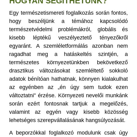
HOGYAN SEGÍTHETÜNK?
Egy természetismereti foglalkozás során fontos,
hogy beszéljünk a témához kapcsolódó
természetvédelmi problémákról, globális és
kisebb léptékű veszélyeztető tényezőkről
egyaránt. A szemléletformálás azonban nem
ragadhat meg a hatáskeltés szintjén, a
természetes környezetünkben bekövetkező
drasztikus változásokat szemléltető sokkoló
adatok bénítóan hathatnak, könnyen kialakulhat
az egyénben az „én úgy sem tudok ezen
változtatni” érzése. Környezeti nevelői munkánk
során ezért fontosnak tartjuk a megelőzés,
valamint az egyén vagy kisebb közösség
lehetséges szerepvállalásának hangsúlyozását.
A beporzókkal foglalkozó modulunk csak úgy