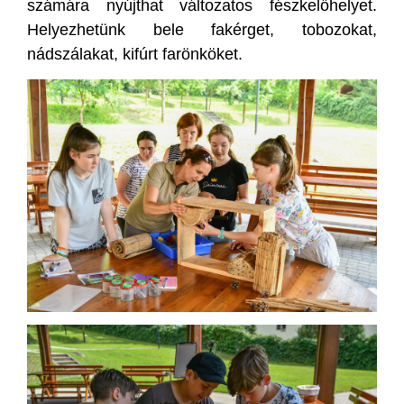
számára nyújthat változatos fészkelőhelyet.
Helyezhetünk bele fakérget, tobozokat,
nádszálakat, kifúrt farönköket.