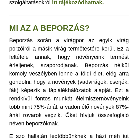
szolgáltatásokról
itt tájékozódhatnak.
MI AZ A BEPORZÁS?
Beporzás során a virágpor az egyik virág
porzóiról a másik virág termőtestére kerül. Ez a
feltétele annak, hogy növényeink termést
érleljenek, szaporodjanak. Beporzás nélkül
komoly veszélyben lenne a földi élet, elég arra
gondolni, hogy a növények (vadvirágok, cserjék,
fák) képezik a táplálékhálózatok alapját. Ezt a
rendkívül fontos munkát élelmiszernövényeink
több mint 75%-ánál, a vadon élő növények 87%-
ánál rovarok végzik. Őket hívjuk összefoglaló
néven beporzóknak.
E szó hallatán legtöbbünknek a házi méh jut