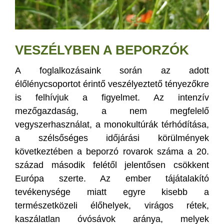
VESZÉLYBEN A BEPORZÓK
A foglalkozásaink során az adott
élőlénycsoportot érintő veszélyeztető tényezőkre
is felhívjuk a figyelmet. Az intenzív
mezőgazdaság, a nem megfelelő
vegyszerhasználat, a monokultúrák térhódítása,
a szélsőséges időjárási körülmények
következtében a beporzó rovarok száma a 20.
század második felétől jelentősen csökkent
Európa szerte. Az ember tájátalakító
tevékenysége miatt egyre kisebb a
természetközeli élőhelyek, virágos rétek,
kaszálatlan óvósávok aránya, melyek