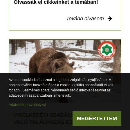
Olvassák el cikkeinket a témában!
Tovább olvasom
Az oldal cookie-kat használ a legjobb szolgáltatás nyújtásához. A
honlap további használatához a cookie-k (sütik) használatát el kell
fogadni. Személyes adatai védelméről szóló intézkedéseinket az
adatvédelmi szabályzatban ismertetjük.
Adatvédelmi szabályzat
VISELKEDÉSI SZABÁLYOK MEDVÉVEL
MEGÉRTETTEM
VALÓ TALÁLKOZÁS ESETÉN