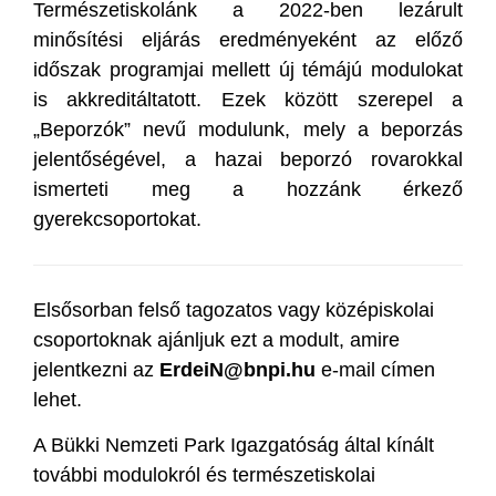
Természetiskolánk a 2022-ben lezárult
minősítési eljárás eredményeként az előző
időszak programjai mellett új témájú modulokat
is akkreditáltatott. Ezek között szerepel a
„Beporzók” nevű modulunk, mely a beporzás
jelentőségével, a hazai beporzó rovarokkal
ismerteti meg a hozzánk érkező
gyerekcsoportokat.
Elsősorban felső tagozatos vagy középiskolai
csoportoknak ajánljuk ezt a modult, amire
jelentkezni az
ErdeiN@bnpi.hu
e-mail címen
lehet.
A Bükki Nemzeti Park Igazgatóság által kínált
további modulokról és természetiskolai