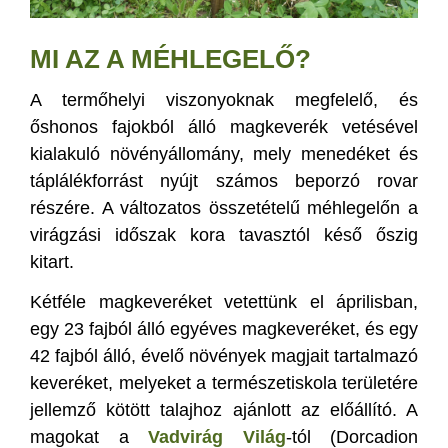
MI AZ A MÉHLEGELŐ?
A termőhelyi viszonyoknak megfelelő, és
őshonos fajokból álló magkeverék vetésével
kialakuló növényállomány, mely menedéket és
táplálékforrást nyújt számos beporzó rovar
részére. A változatos összetételű méhlegelőn a
virágzási időszak kora tavasztól késő őszig
kitart.
Kétféle magkeveréket vetettünk el áprilisban,
egy 23 fajból álló egyéves magkeveréket, és egy
42 fajból álló, évelő növények magjait tartalmazó
keveréket, melyeket a természetiskola területére
jellemző kötött talajhoz ajánlott az előállító. A
magokat a
Vadvirág Világ
-tól (Dorcadion