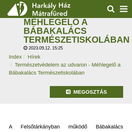
TERMÉSZETVÉDELEM
AZ UDVARON -
KERESÉS
MÉHLEGELŐ A
SZOLGÁLTATÁSOK
BÁBAKALÁCS
TERMÉSZETISKOLÁBAN
PROGRAMOK
2023.09.12. 15:25
HÍREK
Index
Hírek
Természetvédelem az udvaron - Méhlegelő a
RÓLUNK
Bábakalács Természetiskolában
ÁRAK, NYITVATARTÁS
MEGOSZTÁS
A Felsőtárkányban működő Bábakalács