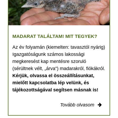
MADARAT TALÁLTAM! MIT TEGYEK?
Az év folyamán (kiemelten: tavasztól nyárig)
Igazgatóságunk számos lakossági
megkeresést kap mentésre szoruló
(sérültnek vélt, „árva”) madarakról, fiókákról.
Kérjük, olvassa el összeállításunkat,
mielőtt kapcsolatba lép velünk, és
tájékozottságával segítsen másnak is!
Tovább olvasom