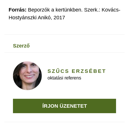
Forrás:
Beporzók a kertünkben. Szerk.: Kovács-
Hostyánszki Anikó, 2017
szerző
SZŰCS ERZSÉBET
oktatási referens
ÍRJON ÜZENETET