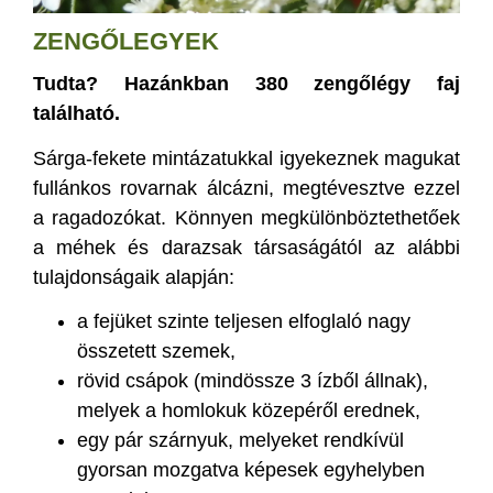
ZENGŐLEGYEK
Tudta? Hazánkban 380 zengőlégy faj
található.
Sárga-fekete mintázatukkal igyekeznek magukat
fullánkos rovarnak álcázni, megtévesztve ezzel
a ragadozókat. Könnyen megkülönböztethetőek
a méhek és darazsak társaságától az alábbi
tulajdonságaik alapján:
a fejüket szinte teljesen elfoglaló nagy
összetett szemek,
rövid csápok (mindössze 3 ízből állnak),
melyek a homlokuk közepéről erednek,
egy pár szárnyuk, melyeket rendkívül
gyorsan mozgatva képesek egyhelyben