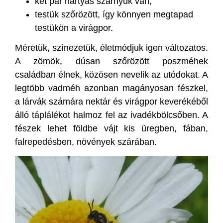
két pár hártyás szárnyuk van,
testük szőrözött, így könnyen megtapad
testükön a virágpor.
Méretük, színezetük, életmódjuk igen változatos.
A zömök, dúsan szőrözött poszméhek
családban élnek, közösen nevelik az utódokat. A
legtöbb vadméh azonban magányosan fészkel,
a lárvák számára nektár és virágpor keverékéből
álló táplálékot halmoz fel az ivadékbölcsőben. A
fészek lehet földbe vájt kis üregben, fában,
falrepedésben, növények szárában.