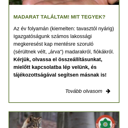
MADARAT TALÁLTAM! MIT TEGYEK?
Az év folyamán (kiemelten: tavasztól nyárig)
Igazgatóságunk számos lakossági
megkeresést kap mentésre szoruló
(sérültnek vélt, „árva”) madarakról, fiókákról.
Kérjük, olvassa el összeállításunkat,
mielőtt kapcsolatba lép velünk, és
tájékozottságával segítsen másnak is!
Tovább olvasom