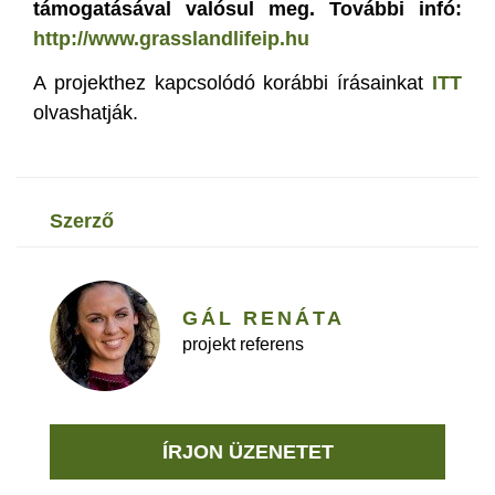
támogatásával valósul meg. További infó:
http://www.grasslandlifeip.h
u
A projekthez kapcsolódó korábbi írásainkat
ITT
olvashatják.
szerző
GÁL RENÁTA
projekt referens
ÍRJON ÜZENETET