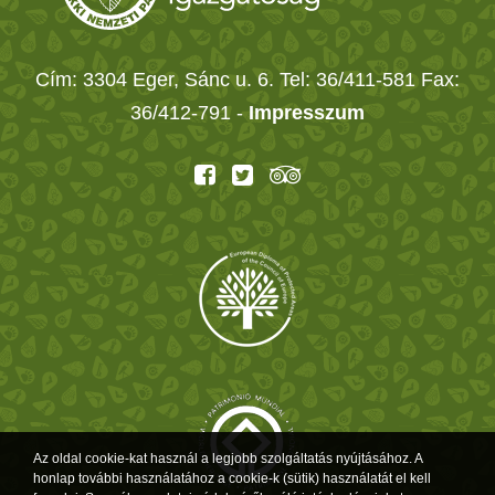
Cím: 3304 Eger, Sánc u. 6. Tel: 36/411-581 Fax:
36/412-791 -
Impresszum
Az oldal cookie-kat használ a legjobb szolgáltatás nyújtásához. A
honlap további használatához a cookie-k (sütik) használatát el kell