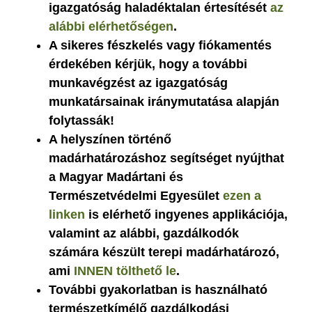
igazgatóság haladéktalan értesítését
az
alábbi elérhetőségen
.
A sikeres fészkelés vagy fiókamentés
érdekében kérjük, hogy a további
munkavégzést az igazgatóság
munkatársainak iránymutatása alapján
folytassák!
A helyszínen történő
madárhatározáshoz segítséget nyújthat
a Magyar Madártani és
Természetvédelmi Egyesület
ezen a
linken
is elérhető ingyenes applikációja,
valamint az alábbi, gazdálkodók
számára készült terepi madárhatározó,
ami
INNEN tölthető le
.
További gyakorlatban is használható
természetkímélő gazdálkodási