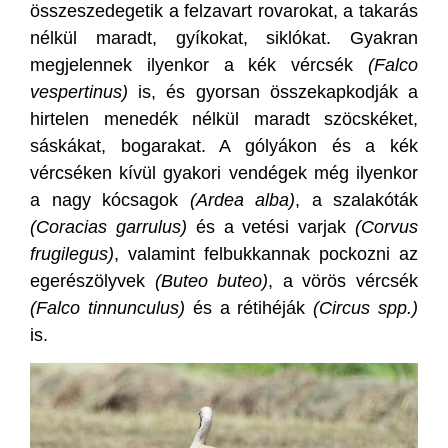
összeszedegetik a felzavart rovarokat, a takarás
nélkül maradt, gyíkokat, siklókat. Gyakran
megjelennek ilyenkor a kék vércsék
(Falco
vespertinus)
is, és gyorsan összekapkodják a
hirtelen menedék nélkül maradt szöcskéket,
sáskákat, bogarakat. A gólyákon és a kék
vércséken kívül gyakori vendégek még ilyenkor
a nagy kócsagok
(Ardea alba)
, a szalakóták
(Coracias garrulus)
és a vetési varjak
(Corvus
frugilegus)
, valamint felbukkannak pockozni az
egerészölyvek
(Buteo buteo)
, a vörös vércsék
(Falco tinnunculus)
és a rétihéják
(Circus spp.)
is.