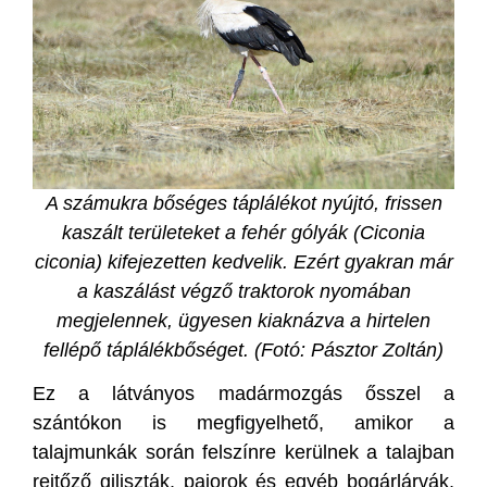
A számukra bőséges táplálékot nyújtó, frissen
kaszált területeket a fehér gólyák (Ciconia
ciconia) kifejezetten kedvelik. Ezért gyakran már
a kaszálást végző traktorok nyomában
megjelennek, ügyesen kiaknázva a hirtelen
fellépő táplálékbőséget. (Fotó: Pásztor Zoltán)
Ez a látványos madármozgás ősszel a
szántókon is megfigyelhető, amikor a
talajmunkák során felszínre kerülnek a talajban
rejtőző giliszták, pajorok és egyéb bogárlárvák,