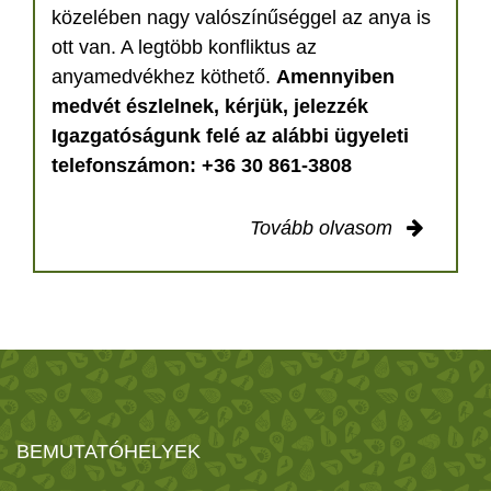
közelében nagy valószínűséggel az anya is
ott van. A legtöbb konfliktus az
anyamedvékhez köthető.
Amennyiben
medvét észlelnek, kérjük, jelezzék
Igazgatóságunk felé az alábbi ügyeleti
telefonszámon: +36 30 861-3808
Tovább olvasom
BEMUTATÓHELYEK