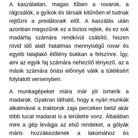
A kaszálatlan, magas fűben a rovarok, a
rágcsálók, a gyíkok és társaik kitűnően el tudnak
rejtőzni a
predátoraik
elől. A kaszálás után
azonban megszűnik ez a biztos rejtek, és ez sok
madárfaj számára rendkívül csábító, hiszen
rövid idő alatt hatalmas mennyiségű rovar és
egyéb talajlakó élőlény bukkan a felszínre. Így,
ami az egyik faj számára nehezítő tényező, az a
másik számára óriási előnnyé válik a túlélésért
folytatott versenyben.
A munkagépeket mára már jól ismerik a
madarak. Gyakran látható, hogy a nyári munkák
alkalmával a traktorok zaja perceken belül akár
több tucat madarat is a területre vonz. Általában
mire a gép levágja az első rendeket, a gólyák
máris hozzákezdenek a lakomához és