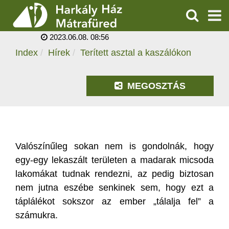
TERÍTETT ASZTAL A
KASZÁLÓKON
KERESÉS
2023.06.08. 08:56
SZOLGÁLTATÁSOK
Index
Hírek
Terített asztal a kaszálókon
PROGRAMOK
MEGOSZTÁS
HÍREK
RÓLUNK
Valószínűleg sokan nem is gondolnák, hogy
ÁRAK, NYITVATARTÁS
egy-egy lekaszált területen a madarak micsoda
lakomákat tudnak rendezni, az pedig biztosan
nem jutna eszébe senkinek sem, hogy ezt a
táplálékot sokszor az ember „tálalja fel” a
számukra.