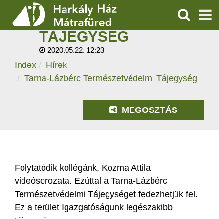
TARNA-LÁZBÉRC
TERMÉSZETVÉDELMI
KERESÉS
TÁJEGYSÉG
SZOLGÁLTATÁSOK
2020.05.22. 12:23
Index
Hírek
PROGRAMOK
Tarna-Lázbérc Természetvédelmi Tájegység
HÍREK
MEGOSZTÁS
RÓLUNK
ÁRAK, NYITVATARTÁS
Folytatódik kollégánk, Kozma Attila
videósorozata. Ezúttal a Tarna-Lázbérc
Természetvédelmi Tájegységet fedezhetjük fel.
Ez a terület Igazgatóságunk legészakibb