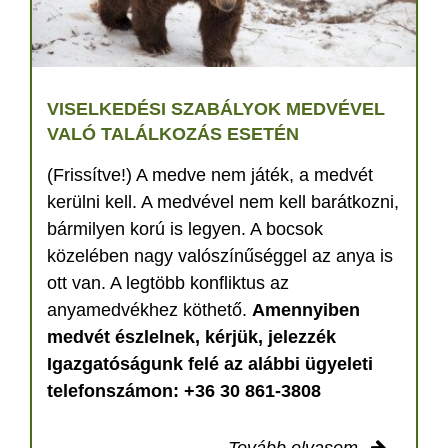
VISELKEDÉSI SZABÁLYOK MEDVÉVEL
VALÓ TALÁLKOZÁS ESETÉN
(Frissítve!) A medve nem játék, a medvét
kerülni kell. A medvével nem kell barátkozni,
bármilyen korú is legyen. A bocsok
közelében nagy valószínűséggel az anya is
ott van. A legtöbb konfliktus az
anyamedvékhez köthető.
Amennyiben
medvét észlelnek, kérjük, jelezzék
Igazgatóságunk felé az alábbi ügyeleti
telefonszámon: +36 30 861-3808
Tovább olvasom