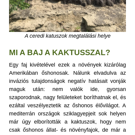
A ceredi katuszok megtalálási helye
MI A BAJ A KAKTUSSZAL?
Egy faj kivételével ezek a növények kizárólag
Amerikában őshonosak. Nálunk elvadulva az
inváziós tulajdonságok negatív hatásait vonják
maguk után: nem valók ide, gyorsan
szaporodnak, nagy felületeket boríthatnak el, és
ezáltal veszélyeztetik az őshonos élővilágot. A
mediterrán országok sziklagyepjeit sok helyen
már úgy elborították a kaktuszok, hogy nem
csak őshonos állat- és növényfajok, de már a