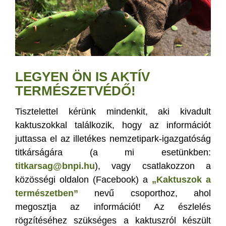
LEGYEN ÖN IS AKTÍV
TERMÉSZETVÉDŐ!
Tisztelettel kérünk mindenkit, aki kivadult
kaktuszokkal találkozik, hogy az információt
juttassa el az illetékes nemzetipark-igazgatóság
titkárságára (a mi esetünkben:
titkarsag@bnpi.hu
), vagy csatlakozzon a
közösségi oldalon (Facebook) a
„Kaktuszok a
természetben”
nevű csoporthoz, ahol
megosztja az információt! Az észlelés
rögzítéséhez szükséges a kaktuszról készült