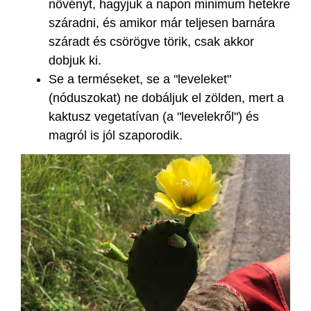
növényt, hagyjuk a napon minimum hetekre
száradni, és amikor már teljesen barnára
száradt és csörögve törik, csak akkor
dobjuk ki.
Se a terméseket, se a "leveleket"
(nóduszokat) ne dobáljuk el zölden, mert a
kaktusz vegetatívan (a "levelekről") és
magról is jól szaporodik.