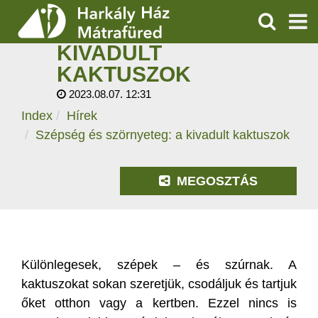
SZÉPSÉG ÉS
SZÖRNYETEG: A
KERESÉS
KIVADULT
SZOLGÁLTATÁSOK
KAKTUSZOK
2023.08.07. 12:31
PROGRAMOK
Index
Hírek
HÍREK
Szépség és szörnyeteg: a kivadult kaktuszok
RÓLUNK
MEGOSZTÁS
ÁRAK, NYITVATARTÁS
Különlegesek, szépek – és szúrnak. A
kaktuszokat sokan szeretjük, csodáljuk és tartjuk
őket otthon vagy a kertben. Ezzel nincs is