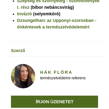
Szépség és szörnyeteg - özönnövények
I. rész
(bíbor nebáncsvirág)
Invázió
(selyemkóró)
Dzsungelharc az Upponyi-szorosban -
önkéntesek a természetvédelemért
szerző
HÁK FLÓRA
természetvédelmi referens
ÍRJON ÜZENETET