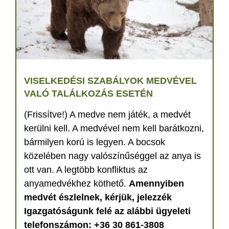
VISELKEDÉSI SZABÁLYOK MEDVÉVEL
VALÓ TALÁLKOZÁS ESETÉN
(Frissítve!) A medve nem játék, a medvét
kerülni kell. A medvével nem kell barátkozni,
bármilyen korú is legyen. A bocsok
közelében nagy valószínűséggel az anya is
ott van. A legtöbb konfliktus az
anyamedvékhez köthető.
Amennyiben
medvét észlelnek, kérjük, jelezzék
Igazgatóságunk felé az alábbi ügyeleti
telefonszámon: +36 30 861-3808