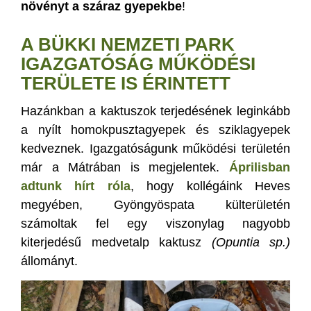
növényt a száraz gyepekbe
!
A BÜKKI NEMZETI PARK
IGAZGATÓSÁG MŰKÖDÉSI
TERÜLETE IS ÉRINTETT
Hazánkban a kaktuszok terjedésének leginkább
a nyílt homokpusztagyepek és sziklagyepek
kedveznek. Igazgatóságunk működési területén
már a Mátrában is megjelentek.
Áprilisban
adtunk hírt róla
, hogy kollégáink Heves
megyében, Gyöngyöspata külterületén
számoltak fel egy viszonylag nagyobb
kiterjedésű medvetalp kaktusz
(Opuntia sp.)
állományt.