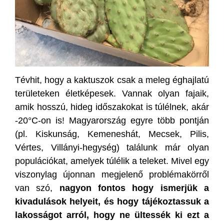
Tévhit, hogy a kaktuszok csak a meleg éghajlatú
területeken életképesek. Vannak olyan fajaik,
amik hosszú, hideg időszakokat is túlélnek, akár
-20°C-on is! Magyarország egyre több pontján
(pl. Kiskunság, Kemeneshát, Mecsek, Pilis,
Vértes, Villányi-hegység) találunk már olyan
populációkat, amelyek túlélik a teleket. Mivel egy
viszonylag újonnan megjelenő problémakörről
van szó,
nagyon fontos hogy ismerjük a
kivadulások helyeit, és hogy tájékoztassuk a
lakosságot arról, hogy ne ültessék ki ezt a