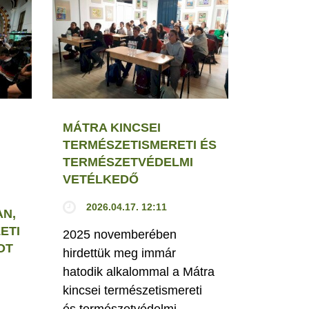
MÁTRA KINCSEI
TERMÉSZETISMERETI ÉS
TERMÉSZETVÉDELMI
VETÉLKEDŐ
2026.04.17. 12:11
N,
ETI
2025 novemberében
OT
hirdettük meg immár
hatodik alkalommal a Mátra
kincsei természetismereti
és természetvédelmi