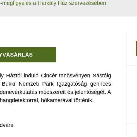
ér-megfigyelés a Harkály Ház szervezésében
YVÁSÁRLÁS
y Háztól induló Cincér tanösvényen Sástóig
 Bükki Nemzeti Park Igazgatóság gerinces
 denevérkutatás módszereit és jelentőségét. A
hangdetektorral, hőkamerával történik.
udvara