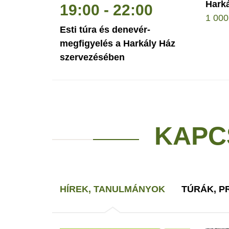
Harká
19:00 - 22:00
1 00
Esti túra és denevér-
megfigyelés a Harkály Ház
szervezésében
KAPC
HÍREK, TANULMÁNYOK
TÚRÁK, 