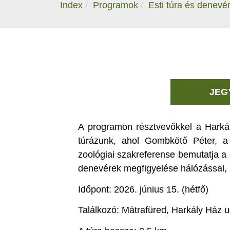
Index
Programok
Esti túra és denev
JEG
A programon résztvevőkkel a Harkál
túrázunk, ahol Gombkötő Péter, a
zoológiai szakreferense bemutatja a
denevérek megfigyelése hálózással, 
Időpont: 2026. június 15. (hétfő)
Találkozó: Mátrafüred, Harkály Ház 