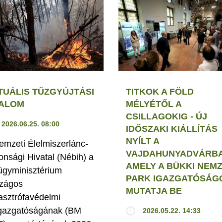
TUÁLIS TŰZGYÚJTÁSI
TITKOK A FÖLD
LALOM
MÉLYÉTŐL A
CSILLAGOKIG - ÚJ
2026.06.25. 08:00
IDŐSZAKI KIÁLLÍTÁS
NYÍLT A
emzeti Élelmiszerlánc-
VAJDAHUNYADVÁRBA
tonsági Hivatal (Nébih) a
AMELY A BÜKKI NEMZ
ügyminisztérium
PARK IGAZGATÓSÁG
zágos
MUTATJA BE
asztrófavédelmi
gazgatóságának (BM
2026.05.22. 14:33