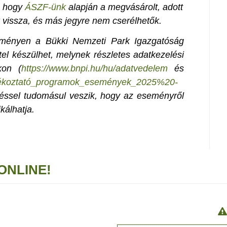
t, hogy
ÁSZF-ünk
alapján a megvásárolt, adott
 vissza, és más jegyre nem cserélhetők.
seményen a Bükki Nemzeti Park Igazgatóság
el készülhet, melynek részletes adatkezelési
kon (
https://www.bnpi.hu/hu/adatvedelem
és
Tájékoztató_programok_események_2025%20-
péssel tudomásul veszik, hogy az eseményről
kálhatja.
ONLINE!