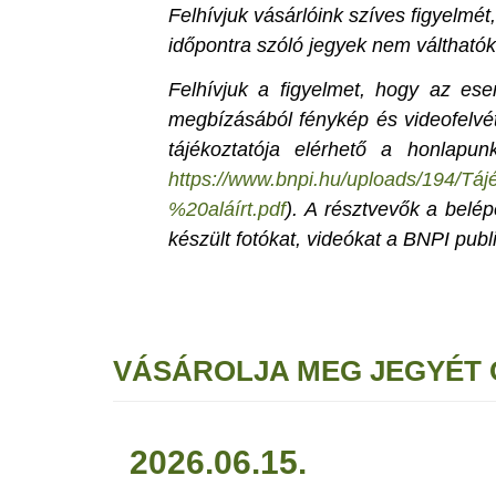
Felhívjuk vásárlóink szíves figyelmé
időpontra szóló jegyek nem válthatók
Felhívjuk a figyelmet, hogy az e
megbízásából fénykép és videofelvét
tájékoztatója elérhető a honlapun
https://www.bnpi.hu/uploads/194/
%20aláírt.pdf
). A résztvevők a belé
készült fotókat, videókat a BNPI publi
VÁSÁROLJA MEG JEGYÉT 
2026.06.15.