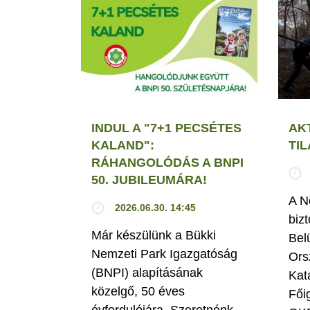
INDUL A "7+1 PECSÉTES
AK
KALAND":
TI
RÁHANGOLÓDÁS A BNPI
50. JUBILEUMÁRA!
A N
2026.06.30. 14:45
biz
Már készülünk a Bükki
Bel
Nemzeti Park Igazgatóság
Ors
(BNPI) alapításának
Kat
közelgő, 50 éves
Fői
évfordulójára. Szeretnénk,