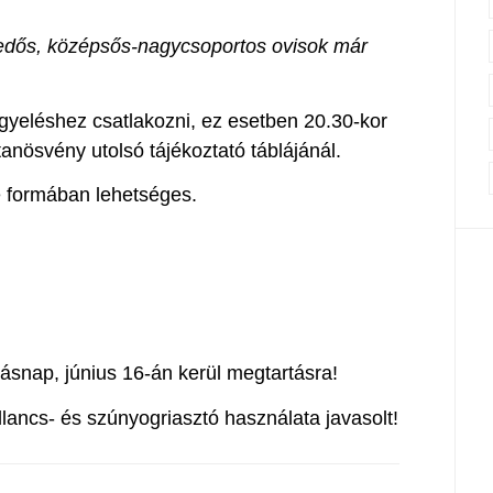
kedős, középsős-nagycsoportos ovisok már
yeléshez csatlakozni, ez esetben 20.30-kor
tanösvény utolsó tájékoztató táblájánál.
e formában lehetséges.
ásnap, június 16-án kerül megtartásra!
ullancs- és szúnyogriasztó használata javasolt!