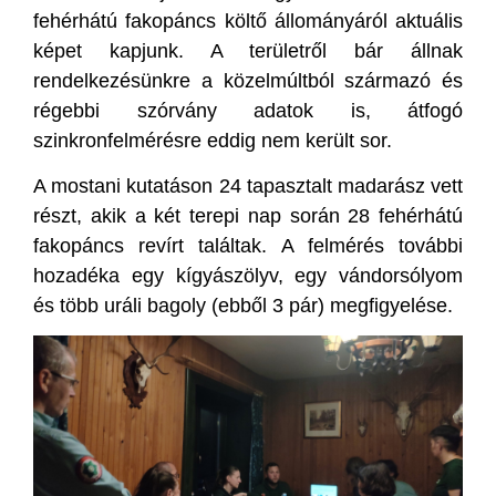
fehérhátú fakopáncs költő állományáról aktuális
képet kapjunk. A területről bár állnak
rendelkezésünkre a közelmúltból származó és
régebbi szórvány adatok is, átfogó
szinkronfelmérésre eddig nem került sor.
A mostani kutatáson 24 tapasztalt madarász vett
részt, akik a két terepi nap során 28 fehérhátú
fakopáncs revírt találtak. A felmérés további
hozadéka egy kígyászölyv, egy vándorsólyom
és több uráli bagoly (ebből 3 pár) megfigyelése.