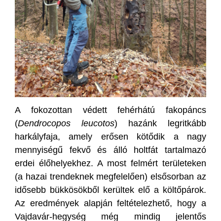
A fokozottan védett fehérhátú fakopáncs
(
Dendrocopos leucotos
) hazánk legritkább
harkályfaja, amely erősen kötődik a nagy
mennyiségű fekvő és álló holtfát tartalmazó
erdei élőhelyekhez. A most felmért területeken
(a hazai trendeknek megfelelően) elsősorban az
idősebb bükkösökből kerültek elő a költőpárok.
Az eredmények alapján feltételezhető, hogy a
Vajdavár-hegység még mindig jelentős