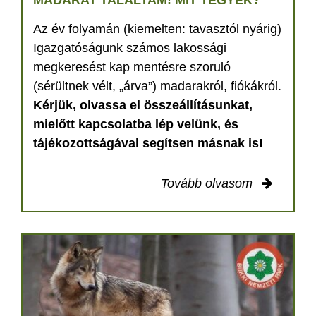
MADARAT TALÁLTAM! MIT TEGYEK?
Az év folyamán (kiemelten: tavasztól nyárig)
Igazgatóságunk számos lakossági
megkeresést kap mentésre szoruló
(sérültnek vélt, „árva”) madarakról, fiókákról.
Kérjük, olvassa el összeállításunkat,
mielőtt kapcsolatba lép velünk, és
tájékozottságával segítsen másnak is!
Tovább olvasom