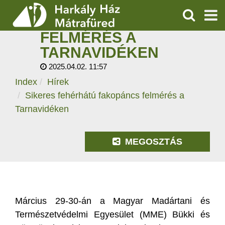
SIKERES FEHÉRHÁTÚ
FAKOPÁNCS
KERESÉS
FELMÉRÉS A
SZOLGÁLTATÁSOK
TARNAVIDÉKEN
2025.04.02. 11:57
PROGRAMOK
Index
Hírek
HÍREK
Sikeres fehérhátú fakopáncs felmérés a
Tarnavidéken
RÓLUNK
MEGOSZTÁS
ÁRAK, NYITVATARTÁS
Március 29-30-án a Magyar Madártani és
Természetvédelmi Egyesület (MME) Bükki és