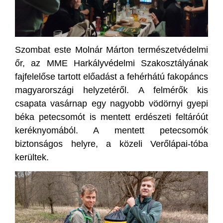
Szombat este Molnár Márton természetvédelmi
őr, az MME Harkályvédelmi Szakosztályának
fajfelelőse tartott előadást a fehérhátú fakopáncs
magyarországi helyzetéről. A felmérők kis
csapata vasárnap egy nagyobb vödörnyi gyepi
béka petecsomót is mentett erdészeti feltáróút
keréknyomából. A mentett petecsomók
biztonságos helyre, a közeli Verőlápai-tóba
kerültek.