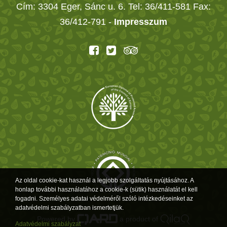
Cím: 3304 Eger, Sánc u. 6. Tel: 36/411-581 Fax:
36/412-791 -
Impresszum
Az oldal cookie-kat használ a legjobb szolgáltatás nyújtásához. A
honlap további használatához a cookie-k (sütik) használatát el kell
fogadni. Személyes adatai védelméről szóló intézkedéseinket az
adatvédelmi szabályzatban ismertetjük.
Powered by
a product of
Adatvédelmi szabályzat