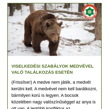
VISELKEDÉSI SZABÁLYOK MEDVÉVEL
VALÓ TALÁLKOZÁS ESETÉN
(Frissítve!) A medve nem játék, a medvét
kerülni kell. A medvével nem kell barátkozni,
bármilyen korú is legyen. A bocsok
közelében nagy valószínűséggel az anya is
ott van. A legtöbb konfliktus az