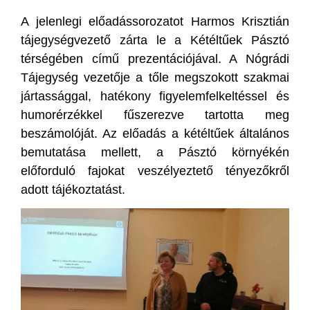
A jelenlegi előadássorozatot Harmos Krisztián
tájegységvezető zárta le a Kétéltűek Pásztó
térségében című prezentációjával. A Nógrádi
Tájegység vezetője a tőle megszokott szakmai
jártassággal, hatékony figyelemfelkeltéssel és
humorérzékkel fűszerezve tartotta meg
beszámolóját. Az előadás a kétéltűek általános
bemutatása mellett, a Pásztó környékén
előforduló fajokat veszélyeztető tényezőkről
adott tájékoztatást.