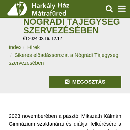
SIKERES
ELŐADÁSSOROZAT A
KERESÉS
NÓGRÁDI TÁJEGYSÉG
SZOLGÁLTATÁSOK
SZERVEZÉSÉBEN
2024.02.16. 12:12
PROGRAMOK
Index
Hírek
HÍREK
Sikeres előadássorozat a Nógrádi Tájegység
szervezésében
RÓLUNK
MEGOSZTÁS
ÁRAK, NYITVATARTÁS
2023 novemberében a pásztói Mikszáth Kálmán
Gimnázium szaktanárai és diákjai felkérésére a