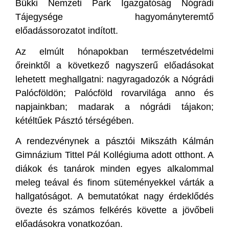
Bükki Nemzeti Park Igazgatóság Nógrádi
Tájegysége hagyományteremtő
előadássorozatot indított.
Az elmúlt hónapokban természetvédelmi
őreinktől a következő nagyszerű előadásokat
lehetett meghallgatni: nagyragadozók a Nógrádi
Palócföldön; Palócföld rovarvilága anno és
napjainkban; madarak a nógrádi tájakon;
kétéltűek Pásztó térségében.
A rendezvénynek a pásztói Mikszáth Kálmán
Gimnázium Tittel Pál Kollégiuma adott otthont. A
diákok és tanárok minden egyes alkalommal
meleg teával és finom süteményekkel várták a
hallgatóságot. A bemutatókat nagy érdeklődés
övezte és számos felkérés követte a jövőbeli
előadásokra vonatkozóan.