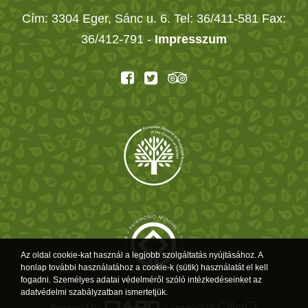
Cím: 3304 Eger, Sánc u. 6. Tel: 36/411-581 Fax:
36/412-791 -
Impresszum
Az oldal cookie-kat használ a legjobb szolgáltatás nyújtásához. A
honlap további használatához a cookie-k (sütik) használatát el kell
fogadni. Személyes adatai védelméről szóló intézkedéseinket az
adatvédelmi szabályzatban ismertetjük.
Powered by
a product of