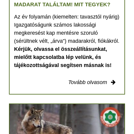
MADARAT TALÁLTAM! MIT TEGYEK?
Az év folyamán (kiemelten: tavasztól nyárig)
Igazgatóságunk számos lakossági
megkeresést kap mentésre szoruló
(sérültnek vélt, „árva”) madarakról, fiókákról.
Kérjük, olvassa el összeállításunkat,
mielőtt kapcsolatba lép velünk, és
tájékozottságával segítsen másnak is!
Tovább olvasom