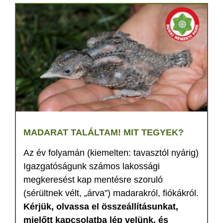
MADARAT TALÁLTAM! MIT TEGYEK?
Az év folyamán (kiemelten: tavasztól nyárig)
Igazgatóságunk számos lakossági
megkeresést kap mentésre szoruló
(sérültnek vélt, „árva”) madarakról, fiókákról.
Kérjük, olvassa el összeállításunkat,
mielőtt kapcsolatba lép velünk, és