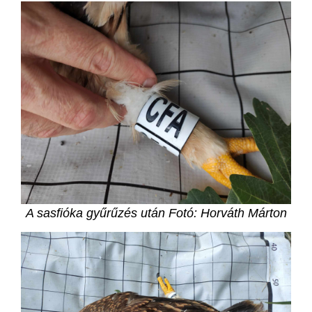
A sasfióka gyűrűzés után Fotó: Horváth Márton