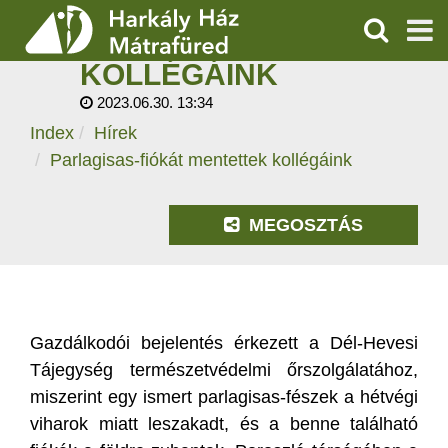
PARLAGISAS-FIÓKÁT
MENTETTEK
KERESÉS
KOLLÉGÁINK
SZOLGÁLTATÁSOK
2023.06.30. 13:34
Index
Hírek
PROGRAMOK
Parlagisas-fiókát mentettek kollégáink
HÍREK
MEGOSZTÁS
RÓLUNK
ÁRAK, NYITVATARTÁS
Gazdálkodói bejelentés érkezett a Dél-Hevesi
Tájegység természetvédelmi őrszolgálatához,
miszerint egy ismert parlagisas-fészek a hétvégi
viharok miatt leszakadt, és a benne található