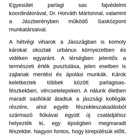
Egyesület parlagi sas fajvédelmi
koordinátorával, Dr. Horváth Mártonnal, valamint
a Jászberényben működő Sasközpont
munkatársaival.
A hétvégi viharok a Jásszágban is komoly
károkat okoztak urbánus környezetben és
vidéken egyaránt. A térségben jelentős a
természeti érték pusztulása, jelen esetben is
zajlanak mentési és ápolási munkák. Károk
keletkeztek többek között parlagisas-
fészkekben, vércsetelepeken. A nálunk életben
maradt sasfiókát átadtuk a jászsági kollégák
részére, ahol egyéb fészekleszakadásból
származó fiókával együtt új családjához
helyezték ki, egy épségben megmaradt
fészekbe. Nagyon fontos, hogy kirepülésük előtt,