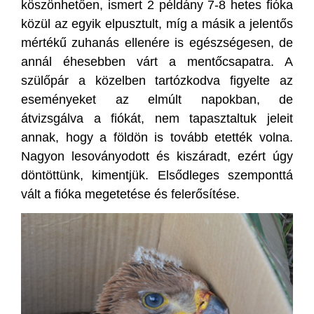
köszönhetően, ismert 2 példány 7-8 hetes fióka
közül az egyik elpusztult, míg a másik a jelentős
mértékű zuhanás ellenére is egészségesen, de
annál éhesebben várt a mentőcsapatra. A
szülőpár a közelben tartózkodva figyelte az
eseményeket az elmúlt napokban, de
átvizsgálva a fiókát, nem tapasztaltuk jeleit
annak, hogy a földön is tovább etették volna.
Nagyon lesoványodott és kiszáradt, ezért úgy
döntöttünk, kimentjük. Elsődleges szemponttá
vált a fióka megetetése és felerősítése.