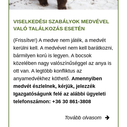
VISELKEDÉSI SZABÁLYOK MEDVÉVEL
VALÓ TALÁLKOZÁS ESETÉN
(Frissítve!) A medve nem játék, a medvét
kerülni kell. A medvével nem kell barátkozni,
bármilyen korú is legyen. A bocsok
közelében nagy valószínűséggel az anya is
ott van. A legtöbb konfliktus az
anyamedvékhez köthető.
Amennyiben
medvét észlelnek, kérjük, jelezzék
Igazgatóságunk felé az alábbi ügyeleti
telefonszámon: +36 30 861-3808
Tovább olvasom