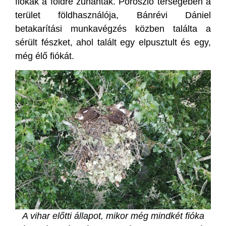
fiókák a földre zuhantak. Poroszló térségében a
terület földhasználója, Bánrévi Dániel
betakarítási munkavégzés közben találta a
sérült fészket, ahol talált egy elpusztult és egy,
még élő fiókát.
A vihar előtti állapot, mikor még mindkét fióka