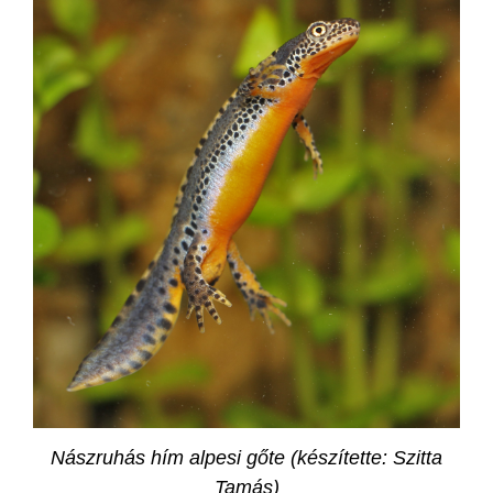
Nászruhás hím alpesi gőte (készítette: Szitta
Tamás)