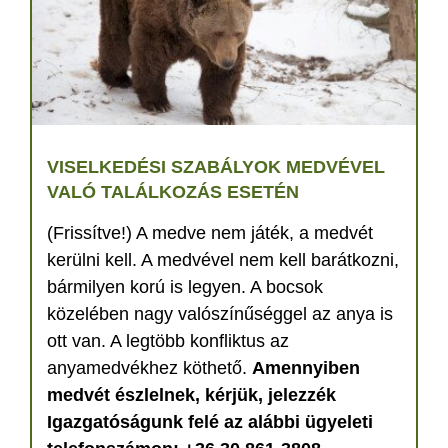
VISELKEDÉSI SZABÁLYOK MEDVÉVEL
VALÓ TALÁLKOZÁS ESETÉN
(Frissítve!) A medve nem játék, a medvét
kerülni kell. A medvével nem kell barátkozni,
bármilyen korú is legyen. A bocsok
közelében nagy valószínűséggel az anya is
ott van. A legtöbb konfliktus az
anyamedvékhez köthető.
Amennyiben
medvét észlelnek, kérjük, jelezzék
Igazgatóságunk felé az alábbi ügyeleti