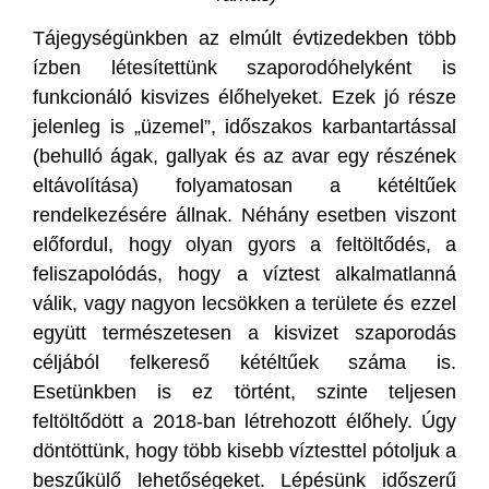
Tájegységünkben az elmúlt évtizedekben több
ízben létesítettünk szaporodóhelyként is
funkcionáló kisvizes élőhelyeket. Ezek jó része
jelenleg is „üzemel”, időszakos karbantartással
(behulló ágak, gallyak és az avar egy részének
eltávolítása) folyamatosan a kétéltűek
rendelkezésére állnak. Néhány esetben viszont
előfordul, hogy olyan gyors a feltöltődés, a
feliszapolódás, hogy a víztest alkalmatlanná
válik, vagy nagyon lecsökken a területe és ezzel
együtt természetesen a kisvizet szaporodás
céljából felkereső kétéltűek száma is.
Esetünkben is ez történt, szinte teljesen
feltöltődött a 2018-ban létrehozott élőhely. Úgy
döntöttünk, hogy több kisebb víztesttel pótoljuk a
beszűkülő lehetőségeket. Lépésünk időszerű