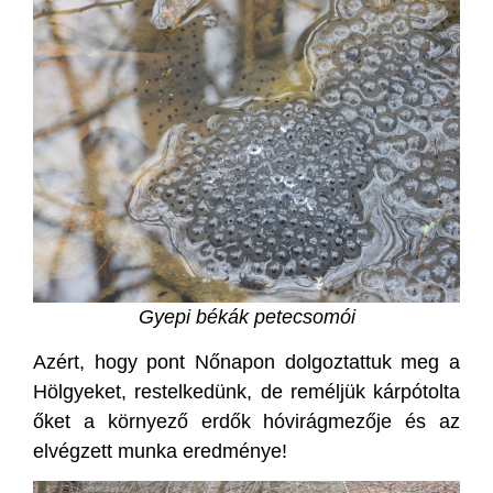
Gyepi békák petecsomói
Azért, hogy pont Nőnapon dolgoztattuk meg a
Hölgyeket, restelkedünk, de reméljük kárpótolta
őket a környező erdők hóvirágmezője és az
elvégzett munka eredménye!