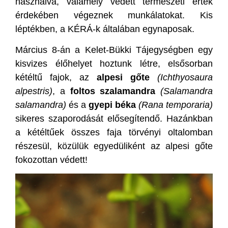
használva, valamely védett természeti érték
érdekében végeznek munkálatokat. Kis
léptékben, a KÉRÁ-k általában egynaposak.
Március 8-án a Kelet-Bükki Tájegységben egy
kisvizes élőhelyet hoztunk létre, elsősorban
kétéltű fajok, az
alpesi gőte
(
Ichthyosaura
alpestris
)
, a
foltos szalamandra
(Salamandra
salamandra)
és a
gyepi béka
(Rana temporaria)
sikeres szaporodását elősegítendő. Hazánkban
a kétéltűek összes faja törvényi oltalomban
részesül, közülük egyedüliként az alpesi gőte
fokozottan védett!