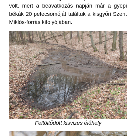
volt, mert a beavatkozás napján már a gyepi
békák 20 petecsomóját találtuk a kisgyőri Szent
Miklós-forrás kifolyójában.
Feltöltődött kisvizes élőhely