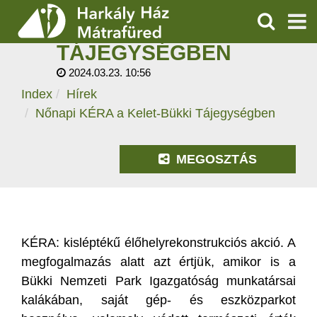
NŐNAPI KÉRA A
KELET-BÜKKI
KERESÉS
TÁJEGYSÉGBEN
SZOLGÁLTATÁSOK
2024.03.23. 10:56
Index
Hírek
PROGRAMOK
Nőnapi KÉRA a Kelet-Bükki Tájegységben
HÍREK
MEGOSZTÁS
RÓLUNK
ÁRAK, NYITVATARTÁS
KÉRA: kisléptékű élőhelyrekonstrukciós akció. A
megfogalmazás alatt azt értjük, amikor is a
Bükki Nemzeti Park Igazgatóság munkatársai
kalákában, saját gép- és eszközparkot