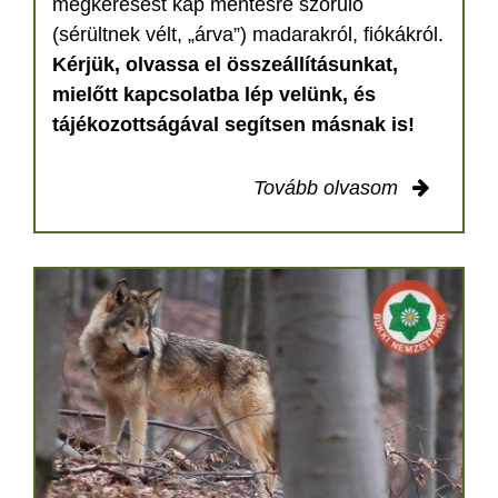
megkeresést kap mentésre szoruló
(sérültnek vélt, „árva”) madarakról, fiókákról.
Kérjük, olvassa el összeállításunkat,
mielőtt kapcsolatba lép velünk, és
tájékozottságával segítsen másnak is!
Tovább olvasom