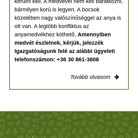
kerülni kell. A medvével nem kell barátkozni,
bármilyen korú is legyen. A bocsok
közelében nagy valószínűséggel az anya is
ott van. A legtöbb konfliktus az
anyamedvékhez köthető.
Amennyiben
medvét észlelnek, kérjük, jelezzék
Igazgatóságunk felé az alábbi ügyeleti
telefonszámon: +36 30 861-3808
Tovább olvasom