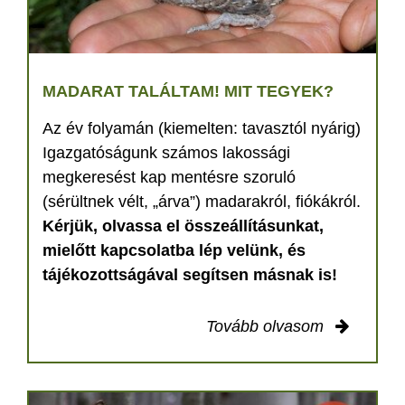
MADARAT TALÁLTAM! MIT TEGYEK?
Az év folyamán (kiemelten: tavasztól nyárig)
Igazgatóságunk számos lakossági
megkeresést kap mentésre szoruló
(sérültnek vélt, „árva”) madarakról, fiókákról.
Kérjük, olvassa el összeállításunkat,
mielőtt kapcsolatba lép velünk, és
tájékozottságával segítsen másnak is!
Tovább olvasom