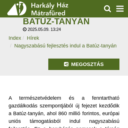
NAGYSZABÁSÚ
FEJLESZTÉS INDUL A
KERESÉS
BATÚZ-TANYÁN
SZOLGÁLTATÁSOK
2025.05.09. 13:24
Index
Hírek
PROGRAMOK
Nagyszabású fejlesztés indul a Batúz-tanyán
HÍREK
MEGOSZTÁS
RÓLUNK
ÁRAK, NYITVATARTÁS
A természetvédelem és a fenntartható
gazdálkodás szempontjából új fejezet kezdődik
a Batúz-tanyán, ahol 860 millió forintos, európai
uniós támogatásból indul nagyszabású