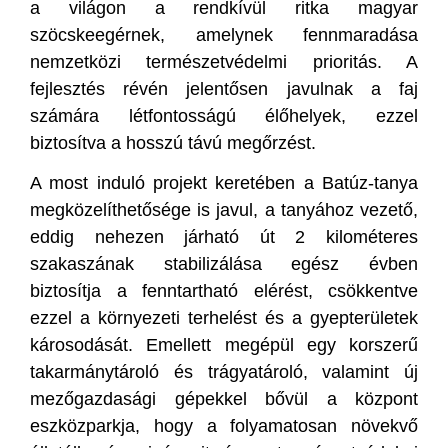
a világon a rendkívül ritka magyar
szöcskeegérnek, amelynek fennmaradása
nemzetközi természetvédelmi prioritás. A
fejlesztés révén jelentősen javulnak a faj
számára létfontosságú élőhelyek, ezzel
biztosítva a hosszú távú megőrzést.
A most induló projekt keretében a Batúz-tanya
megközelíthetősége is javul, a tanyához vezető,
eddig nehezen járható út 2 kilométeres
szakaszának stabilizálása egész évben
biztosítja a fenntartható elérést, csökkentve
ezzel a környezeti terhelést és a gyepterületek
károsodását. Emellett megépül egy korszerű
takarmánytároló és trágyatároló, valamint új
mezőgazdasági gépekkel bővül a központ
eszközparkja, hogy a folyamatosan növekvő