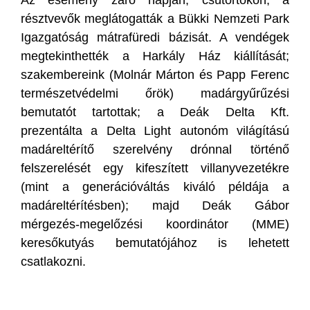
résztvevők meglátogatták a Bükki Nemzeti Park
Igazgatóság mátrafüredi bázisát. A vendégek
megtekinthették a Harkály Ház kiállítását;
szakembereink (Molnár Márton és Papp Ferenc
természetvédelmi őrök) madárgyűrűzési
bemutatót tartottak; a Deák Delta Kft.
prezentálta a Delta Light autonóm világítású
madáreltérítő szerelvény drónnal történő
felszerelését egy kifeszített villanyvezetékre
(mint a generációváltás kiváló példája a
madáreltérítésben); majd Deák Gábor
mérgezés-megelőzési koordinátor (MME)
keresőkutyás bemutatójához is lehetett
csatlakozni.