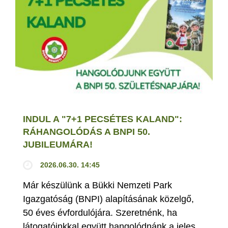
INDUL A "7+1 PECSÉTES KALAND":
RÁHANGOLÓDÁS A BNPI 50.
JUBILEUMÁRA!
2026.06.30. 14:45
Már készülünk a Bükki Nemzeti Park
Igazgatóság (BNPI) alapításának közelgő,
50 éves évfordulójára. Szeretnénk, ha
látogatóinkkal együtt hangolódnánk a jeles