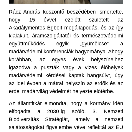
Rácz András köszöntő beszédében ismertette,
hogy 15 évvel ezelőtt született az
Akadálymentes Égbolt megállapodás, és az így
kialakult, áramszolgáltatói és természetvédelmi
együttműködés egyik „gyümölcse” a
madárvédelmi konferenciák hagyománya. Ahogy
korábban, az egyes évek helyszíneihez
igazodva a puszták vagy a vizes élőhelyek
madárvédelmi kérdései kaptak hangsúlyt, úgy
az idei évben a mátrai helyszín az erdők és az
erdei madárvilág védelmét helyezte előtérbe.
Az államtitkár elmondta, hogy a kormány idén
elfogadta a 2030-ig szóló, 3. Nemzeti
Biodiverzitás Stratégiát, amely a nemzeti
sajátosságokat figyelembe véve reflektál az EU