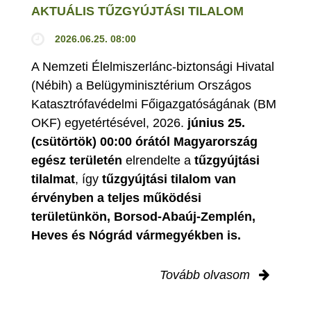
AKTUÁLIS TŰZGYÚJTÁSI TILALOM
2026.06.25. 08:00
A Nemzeti Élelmiszerlánc-biztonsági Hivatal
(Nébih) a Belügyminisztérium Országos
Katasztrófavédelmi Főigazgatóságának (BM
OKF) egyetértésével, 2026.
június 25.
(csütörtök) 00:00 órától Magyarország
egész területén
elrendelte a
tűzgyújtási
tilalmat
, így
tűzgyújtási tilalom van
érvényben
a teljes működési
területünkön, Borsod-Abaúj-Zemplén,
Heves és Nógrád vármegyékben is.
Tovább olvasom