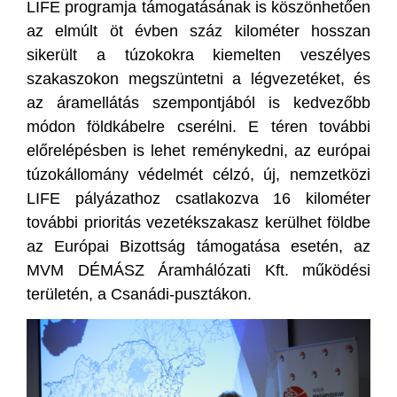
LIFE programja támogatásának is köszönhetően
az elmúlt öt évben száz kilométer hosszan
sikerült a túzokokra kiemelten veszélyes
szakaszokon megszüntetni a légvezetéket, és
az áramellátás szempontjából is kedvezőbb
módon földkábelre cserélni. E téren további
előrelépésben is lehet reménykedni, az európai
túzokállomány védelmét célzó, új, nemzetközi
LIFE pályázathoz csatlakozva 16 kilométer
további prioritás vezetékszakasz kerülhet földbe
az Európai Bizottság támogatása esetén, az
MVM DÉMÁSZ Áramhálózati Kft. működési
területén, a Csanádi-pusztákon.