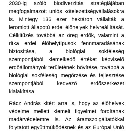
2030-ig szóló biodiverzitás stratégiájában
megfogalmazott uniós kötelezettségvállalásokra
is. Mintegy 136 ezer hektáron vállalták a
leromlott állapotú erdei élőhelyek helyreállítását.
Célkitűzés továbbá az öreg erdők, valamint a
ritka erdei élőhelytípusok fennmaradásának
biztosítása, a biológiai sokféleség
szempontjából kiemelkedő értéket képviselő
erdőállományok területének bővítése, továbbá a
biológiai sokféleség megőrzése és fejlesztése
szempontjából kedvező erdőszerkezet
kialakítása.
Rácz András kitért arra is, hogy az élőhelyek
védelme mellett kiemelt figyelmet fordítanak
madárvédelemre is. Az áramszolgáltatókkal
folytatott együttműködésnek és az Európai Unió