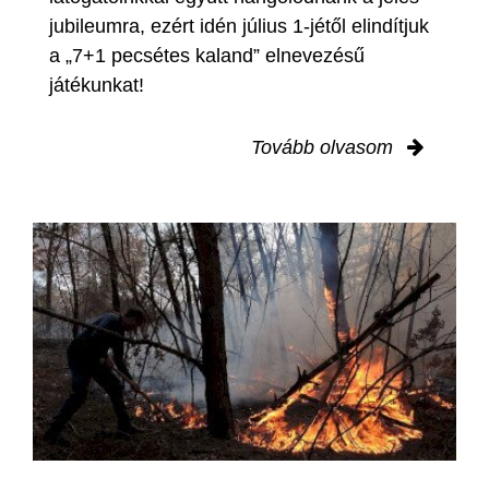
jubileumra, ezért idén július 1-jétől elindítjuk
a „7+1 pecsétes kaland” elnevezésű
játékunkat!
Tovább olvasom