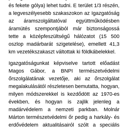
és fekete gólya) lehet tudni. E terület 1/3 részén,
a legveszélyesebb szakaszokon az Igazgatóság
az áramszolgáltatóval együttműködésben
áramütés szempontjából már biztonságossá
tette a középfeszültségű hálózatot (15 500
oszlop madárbarát szigetelése), emellett 41,3
km vezetékszakaszt váltottak ki földkábelekkel.
Igazgatóságunkat képviselve tartott előadást
Magos Gábor, a BNPI természetvédelmi
őrszolgálatának vezetője, aki az őrszolgálat
megalakulásától részletesen bemutatta, hogyan,
milyen módszerekkel is kezdődött az 1970-es
években, és hogyan is zajlik jelenleg a
madárvédelem a nemzeti parkban. Molnár
Márton természetvédelmi őr pedig a harkály- és
erdővédelem aktualitásairól szólt a speciális