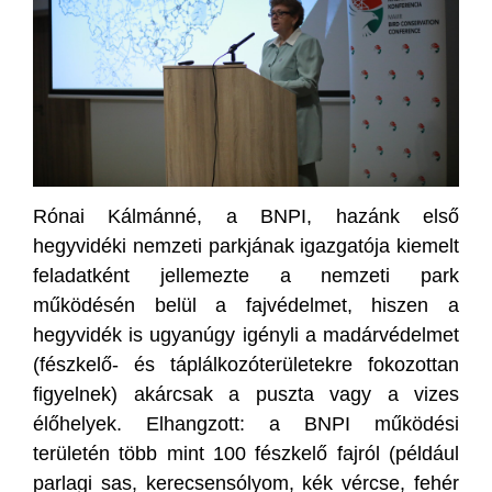
Rónai Kálmánné, a BNPI, hazánk első
hegyvidéki nemzeti parkjának igazgatója kiemelt
feladatként jellemezte a nemzeti park
működésén belül a fajvédelmet, hiszen a
hegyvidék is ugyanúgy igényli a madárvédelmet
(fészkelő- és táplálkozóterületekre fokozottan
figyelnek) akárcsak a puszta vagy a vizes
élőhelyek. Elhangzott: a BNPI működési
területén több mint 100 fészkelő fajról (például
parlagi sas, kerecsensólyom, kék vércse, fehér