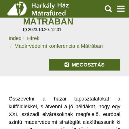
MADÁRVÉDELMI
KONFERENCIA A
KERESÉS
MÁTRÁBAN
SZOLGÁLTATÁSOK
2023.10.20. 12:31
Index
Hírek
PROGRAMOK
Madárvédelmi konferencia a Mátrában
HÍREK
MEGOSZTÁS
RÓLUNK
ÁRAK, NYITVATARTÁS
Összevetni a hazai tapasztalatokat a
külföldiekkel, s átvenni a jó példákat, hogy egy
XXI. századi elvárásoknak megfelelő, európai
szintű madárvédelmi stratégiát alakíthassunk ki