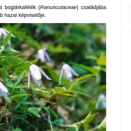
a boglárkafélék (
Ranunculaceae
) családjába
b hazai képviselője.