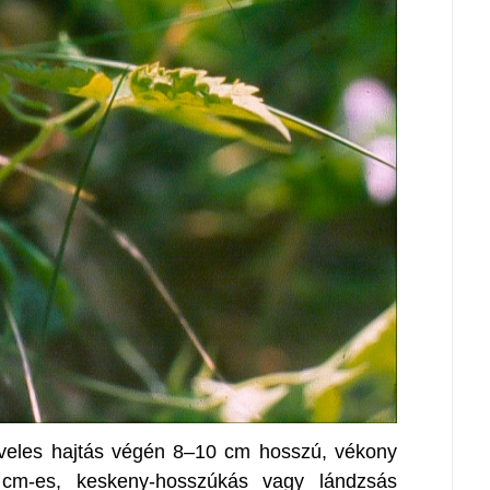
eveles hajtás végén 8–10 cm hosszú, vékony
cm-es, keskeny-hosszúkás vagy lándzsás