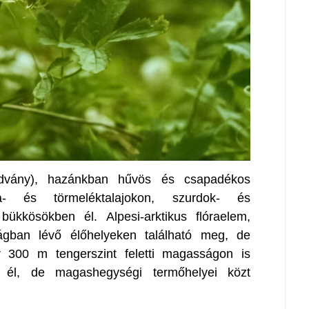
radvány), hazánkban hűvös és csapadékos
la- és törmeléktalajokon, szurdok- és
bükkösökben él. Alpesi-arktikus flóraelem,
ban lévő élőhelyeken található meg, de
 300 m tengerszint feletti magasságon is
 él, de magashegységi termőhelyei közt