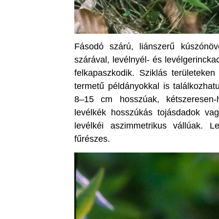
Fásodó szárú, liánszerű kúszón
szárával, levélnyél- és levélgerincka
felkapaszkodik. Sziklás területeke
termetű példányokkal is találkozhat
8–15 cm hosszúak, kétszeresen-
levélkék hosszúkás tojásdadok vagy
levélkéi aszimmetrikus vállúak. L
fűrészes.