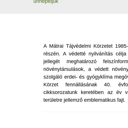
ünnepeljük
A Mátrai Tájvédelmi Körzetet 1985
részén. A védetté nyilvánítás célja 
jellegét meghatározó felszínfo
növénytársulások, a védett növény
szolgáló erdei- és gyógyklíma megóv
Körzet fennállásának 40. évfo
cikksorozatunk keretében az év v
területre jellemző emblematikus fajt.