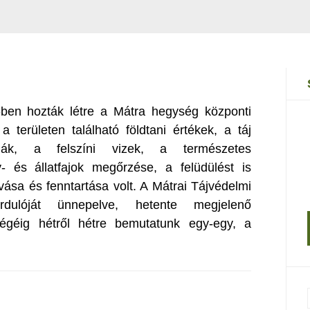
-ben hozták létre a Mátra hegység központi
a területen található földtani értékek, a táj
rmák, a felszíni vizek, a természetes
- és állatfajok megőrzése, a felüdülést is
ása és fenntartása volt. A Mátrai Tájvédelmi
rdulóját ünnepelve, hetente megjelenő
égéig hétről hétre bemutatunk egy-egy, a