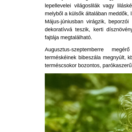
lepellevelei világoslilák vagy lilá
melyből a külsők általában meddők, 
Május-júniusban virágzik, beporzói
dekoratívvá teszik, kerti dísznövén
fajtája megtalálható.
Augusztus-szeptemberre megér
terméskéinek bibeszála megnyúlt, kb
terméscsokor bozontos, parókaszerű