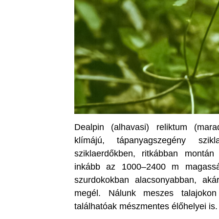
Dealpin (alhavasi) reliktum (ma
klímájú, tápanyagszegény szik
sziklaerdőkben, ritkábban montán 
inkább az 1000–2400 m magasság
szurdokokban alacsonyabban, akár
megél. Nálunk meszes talajokon
találhatóak mészmentes élőhelyei is.