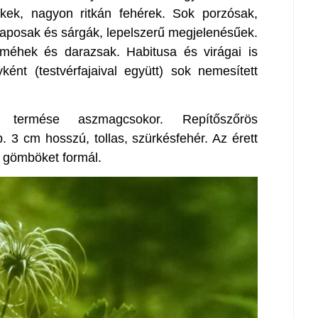
skékek, nagyon ritkán fehérek. Sok porzósak,
laposak és sárgák, lepelszerű megjelenésűek.
 méhek és darazsak. Habitusa és virágai is
yként (testvérfajaival együtt) sok nemesített
ő termése aszmagcsokor. Repítőszőrös
. 3 cm hosszú, tollas, szürkésfehér. Az érett
 gömböket formál.