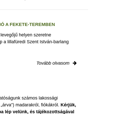
Ó A FEKETE-TEREMBEN
s levegőjű helyen szeretne
 a lillafüredi Szent István-barlang
Tovább olvasom
zgatóságunk számos lakossági
„árva”) madarakról, fiókákról.
Kérjük,
ba lép velünk, és tájékozottságával