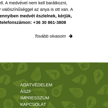
ell. A medvével nem kell barátkozni,
 valószínűséggel az anya is ott van. A
nnyiben medvét észlelnek, kérjük,
i telefonszámon: +36 30 861-3808
Tovább olvasom
ADATVÉDELEM
ÁSZF
IMPRESSZUM
KAPCSOLAT