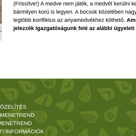
(Frissítve!) A medve nem játék, a medvét kerülni k
bármilyen korú is legyen. A bocsok közelében nagy
legtöbb konfliktus az anyamedvékhez köthető.
Ame
jelezzék Igazgatóságunk felé az alábbi ügyelet
ÖZELÍTÉS
 MENETREND
MENETREND
TI INFORMÁCIÓK