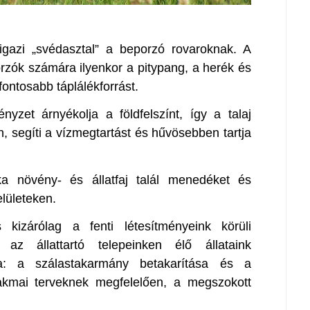
gazi „svédasztal” a beporzó rovaroknak. A
zók számára ilyenkor a pitypang, a herék és
fontosabb táplálékforrást.
zet árnyékolja a földfelszínt, így a talaj
 segíti a vízmegtartást és hűvösebben tartja
a növény- és állatfaj talál menedéket és
elületeken.
kizárólag a fenti létesítményeink körüli
, az állattartó telepeinken élő állataink
ja: a szálastakarmány betakarítása és a
zakmai terveknek megfelelően, a megszokott