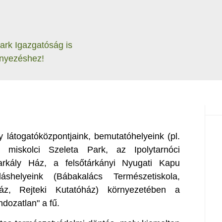
Park Igazgatóság is
ényezéshez!
y látogatóközpontjaink, bemutatóhelyeink (pl.
 miskolci Szeleta Park, az Ipolytarnóci
rkály Ház, a felsőtárkányi Nyugati Kapu
láshelyeink (Bábakalács Természetiskola,
z, Rejteki Kutatóház) környezetében a
dozatlan" a fű.