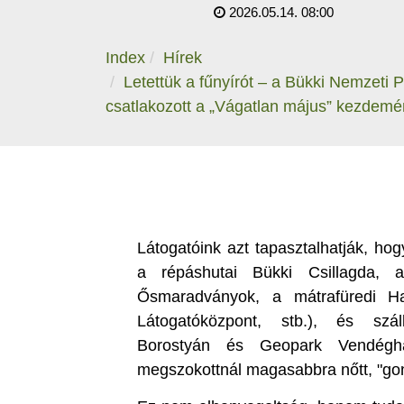
2026.05.14. 08:00
Index
Hírek
Letettük a fűnyírót – a Bükki Nemzeti 
csatlakozott a „Vágatlan május” kezdem
Látogatóink azt tapasztalhatják, hog
a répáshutai Bükki Csillagda, a
Ősmaradványok, a mátrafüredi Ha
Látogatóközpont, stb.), és szál
Borostyán és Geopark Vendéghá
megszokottnál magasabbra nőtt, "gon