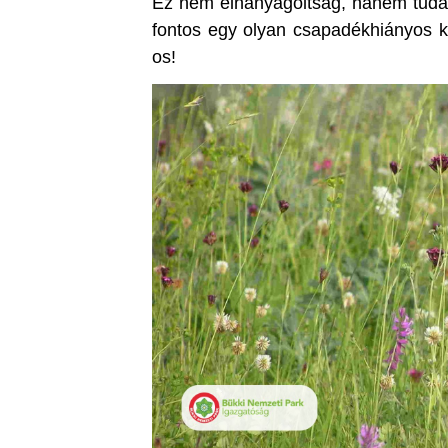
Ez nem elhanyagoltság, hanem tudat
fontos egy olyan csapadékhiányos k
os!