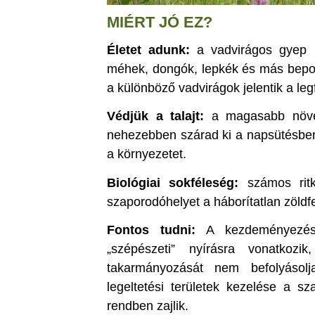
MIÉRT JÓ EZ?
Életet adunk:
a vadvirágos gyep i
méhek, dongók, lepkék és más bepor
a különböző vadvirágok jelentik a leg
Védjük a talajt:
a magasabb növény
nehezebben szárad ki a napsütésben,
a környezetet.
Biológiai sokféleség:
számos ritk
szaporodóhelyet a háborítatlan zöldf
Fontos tudni:
A kezdeményezés 
„szépészeti” nyírásra vonatkozik
takarmányozását nem befolyásol
legeltetési területek kezelése a s
rendben zajlik.