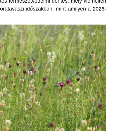
os természetvédelmi döntés, mely kiemelten
oratavaszi időszakban, mint amilyen a 2026-