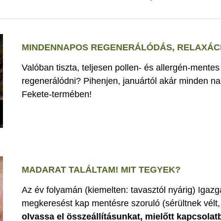
MINDENNAPOS REGENERÁLÓDÁS, RELAXÁCI
Valóban tiszta, teljesen pollen- és allergén-mente
regenerálódni? Pihenjen, januártól akár minden nap
Fekete-termében!
MADARAT TALÁLTAM! MIT TEGYEK?
Az év folyamán (kiemelten: tavasztól nyárig) Iga
megkeresést kap mentésre szoruló (sérültnek vélt, 
olvassa el összeállításunkat, mielőtt kapcsolat