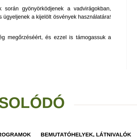
k során gyönyörködjenek a vadvirágokban,
s ügyeljenek a kijelölt ösvények használatára!
ség megőrzéséért, és ezzel is támogassuk a
SOLÓDÓ
PROGRAMOK
BEMUTATÓHELYEK, LÁTNIVALÓK