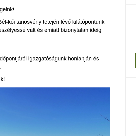
geink!
 Bél-kői tanösvény tetején lévő kilátópontunk
eszélyessé vált és emiatt bizonytalan ideig
 időpontjáról igazgatóságunk honlapján és
.
k!