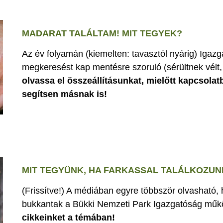
MADARAT TALÁLTAM! MIT TEGYEK?
Az év folyamán (kiemelten: tavasztól nyárig) Iga
megkeresést kap mentésre szoruló (sérültnek vélt, 
olvassa el összeállításunkat, mielőtt kapcsolat
segítsen másnak is!
MIT TEGYÜNK, HA FARKASSAL TALÁLKOZUN
(Frissítve!) A médiában egyre többször olvasható,
bukkantak a Bükki Nemzeti Park Igazgatóság műk
cikkeinket a témában!