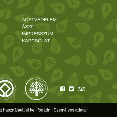
ADATVÉDELEM
ÁSZF
IMPRESSZUM
KAPCSOLAT
Powered by
a product of
) használatát el kell fogadni. Személyes adatai