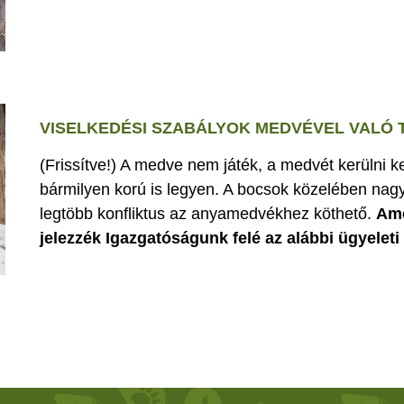
VISELKEDÉSI SZABÁLYOK MEDVÉVEL VALÓ
(Frissítve!) A medve nem játék, a medvét kerülni k
bármilyen korú is legyen. A bocsok közelében nagy
legtöbb konfliktus az anyamedvékhez köthető.
Ame
jelezzék Igazgatóságunk felé az alábbi ügyelet