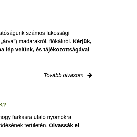
zgatóságunk számos lakossági
„árva”) madarakról, fiókákról.
Kérjük,
ba lép velünk, és tájékozottságával
Tovább olvasom
K?
 hogy farkasra utaló nyomokra
ödésének területén.
Olvassák el