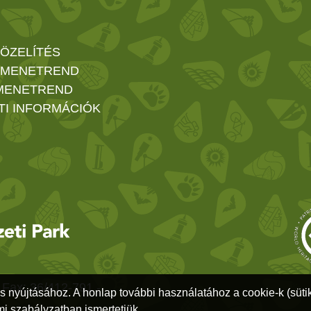
ÖZELÍTÉS
 MENETREND
MENETREND
TI INFORMÁCIÓK
 Fax: 36/412-791 -
ás nyújtásához. A honlap további használatához a cookie-k (sütik
i szabályzatban ismertetjük.