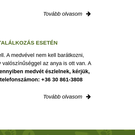
Tovább olvasom
 TALÁLKOZÁS ESETÉN
ell. A medvével nem kell barátkozni,
 valószínűséggel az anya is ott van. A
nnyiben medvét észlelnek, kérjük,
i telefonszámon: +36 30 861-3808
Tovább olvasom