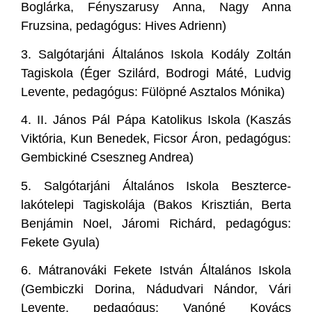
Boglárka, Fényszarusy Anna, Nagy Anna
Fruzsina, pedagógus: Hives Adrienn)
3.
Salgótarjáni Általános Iskola Kodály Zoltán
Tagiskola (Éger Szilárd, Bodrogi Máté, Ludvig
Levente, pedagógus: Fülöpné Asztalos Mónika)
4.
II. János Pál Pápa Katolikus Iskola (Kaszás
Viktória, Kun Benedek, Ficsor Áron, pedagógus:
Gembickiné Cseszneg Andrea)
5.
Salgótarjáni Általános Iskola Beszterce-
lakótelepi Tagiskolája (Bakos Krisztián, Berta
Benjámin Noel, Járomi Richárd, pedagógus:
Fekete Gyula)
6.
Mátranováki Fekete István Általános Iskola
(Gembiczki Dorina, Nádudvari Nándor, Vári
Levente, pedagógus: Vanóné Kovács