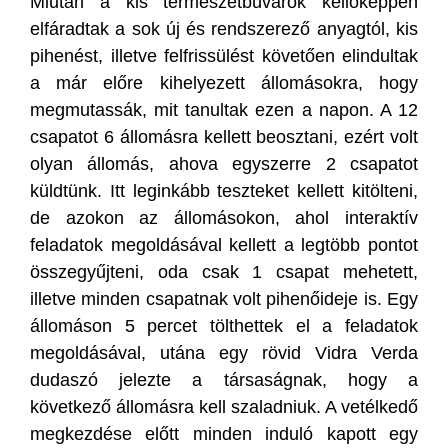
Miután a kis természetbúvárok kellőképpen
elfáradtak a sok új és rendszerező anyagtól, kis
pihenést, illetve felfrissülést követően elindultak
a már előre kihelyezett állomásokra, hogy
megmutassák, mit tanultak ezen a napon. A 12
csapatot 6 állomásra kellett beosztani, ezért volt
olyan állomás, ahova egyszerre 2 csapatot
küldtünk. Itt leginkább teszteket kellett kitölteni,
de azokon az állomásokon, ahol interaktív
feladatok megoldásával kellett a legtöbb pontot
összegyűjteni, oda csak 1 csapat mehetett,
illetve minden csapatnak volt pihenőideje is. Egy
állomáson 5 percet tölthettek el a feladatok
megoldásával, utána egy rövid Vidra Verda
dudaszó jelezte a társaságnak, hogy a
következő állomásra kell szaladniuk. A vetélkedő
megkezdése előtt minden induló kapott egy