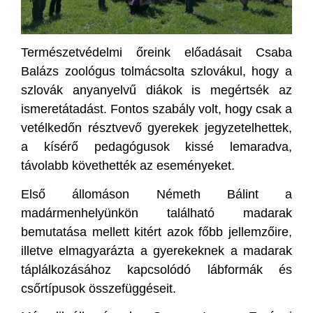
Természetvédelmi őreink előadásait Csaba
Balázs zoológus tolmácsolta szlovákul, hogy a
szlovák anyanyelvű diákok is megértsék az
ismeretátadást. Fontos szabály volt, hogy csak a
vetélkedőn résztvevő gyerekek jegyzetelhettek,
a kísérő pedagógusok kissé lemaradva,
távolabb követhették az eseményeket.
Első állomáson Németh Bálint a
madármenhelyünkön található madarak
bemutatása mellett kitért azok főbb jellemzőire,
illetve elmagyarázta a gyerekeknek a madarak
táplálkozásához kapcsolódó lábformák és
csőrtípusok összefüggéseit.