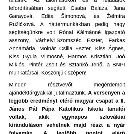
lefordításában segített Csaba Balázs, Jana
Garayová, Edita Šimonová, és Želmíra
Ružičková. A háttérmunkákban pedig nagy
segítségünkre volt Rónai Kálmánné igazgató
asszony, Várhelyi-Szomszéd Eszter, Farkas
Annamária, Molnár Csilla Eszter, Kiss Ágnes,
Kiss Gyula Vilmosné, Harmos Krisztián, Joó
Miklós, Pintér Zsolt és Sztankó Jenő, a BNPI
munkatársai. Köszönjük szépen!
Minden résztvevőt megérdemelt
ajándéktárgyakkal jutalmaztunk.
A versenyen a
legjobb eredményt elérő magyar csapat a II.
János Pál Pápa Katolikus Iskola tanulói
voltak, akik egynapos szlovákiai
kiránduláson vehetnek majd részt a nyár
folyamán. A legtöbb pontot elérő