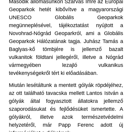
Második állomásunkon Szarvas Imre az Európai
Geoparkok hetét kibővítve a magyarországi
UNESCO Globális Geoparkok
megünneplésével, tájékoztatást nyújtott a
Novohrad-Nógrád Geoparkról, ami a Globális
Geoparkok Hálózatának tagja. Juhász Tamás a
Baglyas-kő tömbjére is jellemző bazalt
vulkanitok földtani jellegéről, illetve a Nógrád
vármegyében lezajló vulkanikus
tevékenységekről tért ki előadásában.
Miután lesétáltunk a mentett gólyák röpdéjéhez,
az ott található tavacska mellett Lantos István a
gólyák által fogyasztott állatokra jellemző
szaporodásukat és fejlődésüket ismertette. A
gólyákról, illetve azok természetvédelmi
helyzetéről, már Papp Ferenc adott új