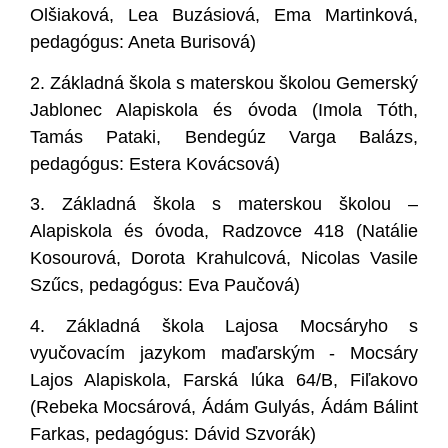
Olšiaková, Lea Buzásiová, Ema Martinková,
pedagógus: Aneta Burisová)
2.
Základná škola s materskou školou Gemerský
Jablonec Alapiskola és óvoda (Imola Tóth,
Tamás Pataki, Bendegúz Varga Balázs,
pedagógus: Estera Kovácsová)
3.
Základná škola s materskou školou –
Alapiskola és óvoda, Radzovce 418 (Natálie
Kosourová, Dorota Krahulcová, Nicolas Vasile
Szűcs, pedagógus: Eva Paučová)
4.
Základná škola Lajosa Mocsáryho s
vyučovacím jazykom maďarským - Mocsáry
Lajos Alapiskola, Farská lúka 64/B, Fiľakovo
(Rebeka Mocsárová, Ádám Gulyás, Ádám Bálint
Farkas, pedagógus: Dávid Szvorák)