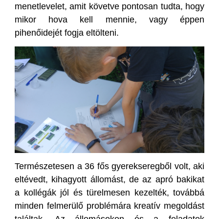
menetlevelet, amit követve pontosan tudta, hogy
mikor hova kell mennie, vagy éppen
pihenőidejét fogja eltölteni.
Természetesen a 36 fős gyerekseregből volt, aki
eltévedt, kihagyott állomást, de az apró bakikat
a kollégák jól és türelmesen kezelték, továbbá
minden felmerülő problémára kreatív megoldást
találtak. Az állomásokon és a feladatok