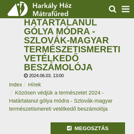
KÖZÖSEN VÉDJÜK A
TERMÉSZETET 2024 -
KERESÉS
HATÁRTALANUL
SZOLGÁLTATÁSOK
GÓLYA MÓDRA -
SZLOVÁK-MAGYAR
PROGRAMOK
TERMÉSZETISMERETI
HÍREK
VETÉLKEDŐ
BESZÁMOLÓJA
RÓLUNK
2024.06.03. 13:00
Index
Hírek
ÁRAK, NYITVATARTÁS
Közösen védjük a természetet 2024 -
Határtalanul gólya módra - Szlovák-magyar
természetismereti vetélkedő beszámolója
MEGOSZTÁS