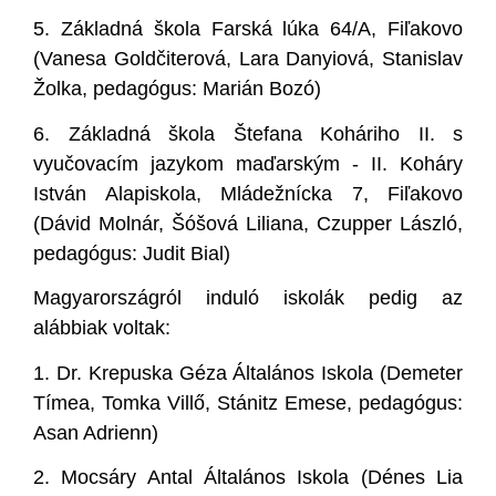
5.
Základná škola Farská lúka 64/A, Fiľakovo
(Vanesa Goldčiterová, Lara Danyiová, Stanislav
Žolka, pedagógus: Marián Bozó)
6.
Základná škola Štefana Koháriho II. s
vyučovacím jazykom maďarským - II. Koháry
István Alapiskola, Mládežnícka 7, Fiľakovo
(Dávid Molnár, Šóšová Liliana, Czupper László,
pedagógus: Judit Bial)
Magyarországról induló iskolák pedig az
alábbiak voltak:
1.
Dr. Krepuska Géza Általános Iskola (Demeter
Tímea, Tomka Villő, Stánitz Emese, pedagógus:
Asan Adrienn)
2.
Mocsáry Antal Általános Iskola (Dénes Lia