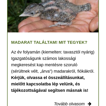
MADARAT TALÁLTAM! MIT TEGYEK?
Az év folyamán (kiemelten: tavasztól nyárig)
Igazgatóságunk számos lakossági
megkeresést kap mentésre szoruló
(sérültnek vélt, „árva”) madarakról, fiókákról.
Kérjük, olvassa el összeállításunkat,
mielőtt kapcsolatba lép velünk, és
tájékozottságával segítsen másnak is!
Tovább olvasom