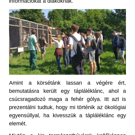
információkat a diákoknak.
Amint a körsétánk lassan a végére ért,
bemutatásra került egy tápláléklánc, ahol a
csúcsragadozó maga a fehér gólya. Itt azt is
prezentálni tudtuk, hogy mi történik az ökológiai
egyensúllyal, ha kivesszük a tápláléklánc egy
elemét.