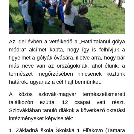
Az idei évben a vetélkedő a „Határtalanul gólya
módra” alcímet kapta, hogy így is felhívjuk a
figyelmet a gólyák óvására, illetve arra, hogy bár
más neve van az országoknak, ahol élünk, a
természet megőrzésében nincsenek köztünk
határok, ugyanaz a cél hajt bennünket.
A közös szlovák-magyar természetismereti
találkozón ezúttal 12 csapat vett részt.
Szlovákiában tanuló diákok a következő oktatási
intézményeket képviselték:
1.
Základná škola Školská 1 Fiľakovo (Tamara