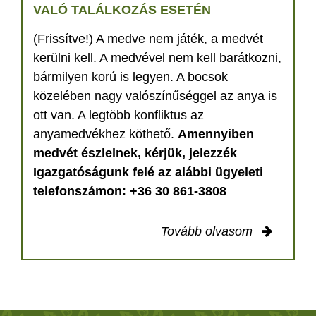
VALÓ TALÁLKOZÁS ESETÉN
(Frissítve!) A medve nem játék, a medvét
kerülni kell. A medvével nem kell barátkozni,
bármilyen korú is legyen. A bocsok
közelében nagy valószínűséggel az anya is
ott van. A legtöbb konfliktus az
anyamedvékhez köthető.
Amennyiben
medvét észlelnek, kérjük, jelezzék
Igazgatóságunk felé az alábbi ügyeleti
telefonszámon: +36 30 861-3808
Tovább olvasom