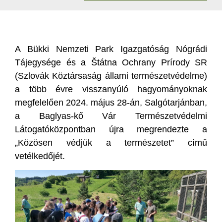
A Bükki Nemzeti Park Igazgatóság Nógrádi
Tájegysége és a Štátna Ochrany Prírody SR
(Szlovák Köztársaság állami természetvédelme)
a több évre visszanyúló hagyományoknak
megfelelően 2024. május 28-án, Salgótarjánban,
a Baglyas-kő Vár Természetvédelmi
Látogatóközpontban újra megrendezte a
„Közösen védjük a természetet” című
vetélkedőjét.