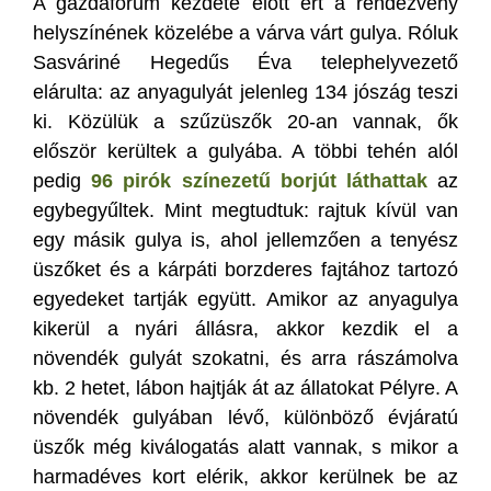
A gazdafórum kezdete előtt ért a rendezvény
helyszínének közelébe a várva várt gulya. Róluk
Sasváriné Hegedűs Éva telephelyvezető
elárulta: az anyagulyát jelenleg 134 jószág teszi
ki. Közülük a szűzüszők 20-an vannak, ők
először kerültek a gulyába. A többi tehén alól
pedig
96 pirók színezetű borjút láthattak
az
egybegyűltek. Mint megtudtuk: rajtuk kívül van
egy másik gulya is, ahol jellemzően a tenyész
üszőket és a kárpáti borzderes fajtához tartozó
egyedeket tartják együtt. Amikor az anyagulya
kikerül a nyári állásra, akkor kezdik el a
növendék gulyát szokatni, és arra rászámolva
kb. 2 hetet, lábon hajtják át az állatokat Pélyre. A
növendék gulyában lévő, különböző évjáratú
üszők még kiválogatás alatt vannak, s mikor a
harmadéves kort elérik, akkor kerülnek be az