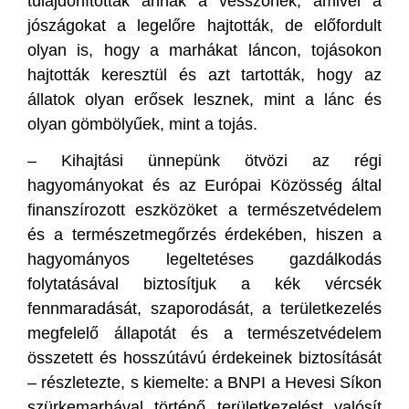
tulajdonítottak annak a vesszőnek, amivel a
jószágokat a legelőre hajtották, de előfordult
olyan is, hogy a marhákat láncon, tojásokon
hajtották keresztül és azt tartották, hogy az
állatok olyan erősek lesznek, mint a lánc és
olyan gömbölyűek, mint a tojás.
– Kihajtási ünnepünk ötvözi az régi
hagyományokat és az Európai Közösség által
finanszírozott eszközöket a természetvédelem
és a természetmegőrzés érdekében, hiszen a
hagyományos legeltetéses gazdálkodás
folytatásával biztosítjuk a kék vércsék
fennmaradását, szaporodását, a területkezelés
megfelelő állapotát és a természetvédelem
összetett és hosszútávú érdekeinek biztosítását
– részletezte, s kiemelte: a BNPI a Hevesi Síkon
szürkemarhával történő területkezelést valósít