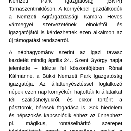
Nemzeti Park Igazgatóság (BNPI)
Tarnaszentmiklóson. A környékbeli gazdálkodók
a Nemzeti Agrárgazdasági Kamara Heves
vármegyei szervezetének elnökétől és
igazgatójától is kérdezhettek ezen alkalmon az
új támogatási rendszerről.
A néphagyomány szerint az igazi tavasz
kezdetét mindig április 24., Szent György napja
jelentette – idézte fel köszöntőjében Rónai
Kálmánné, a Bükki Nemzeti Park Igazgatóság
igazgatója. Az állattenyésztéssel foglalkozó
népek ezen nap környékén hajtották ki állataikat
téli szálláshelyükről, és ekkor történt a
pásztorok, béresek fogadása is. Sok hiedelem
és népszokás kapcsolódik ehhez az ünnephez:
pl. mágikus, rontáselhárító szerepet