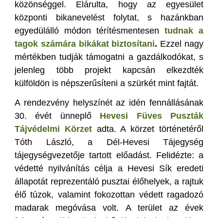
közönséggel. Elárulta, hogy az egyesület
központi bikanevelést folytat, s hazánkban
egyedülálló módon térítésmentesen
tudnak a
tagok számára bikákat biztosítani
.
Ezzel nagy
mértékben tudják támogatni a gazdálkodókat, s
jelenleg több projekt kapcsán elkezdték
külföldön is népszerűsíteni a szürkét mint fajtát.
A rendezvény helyszínét az idén fennállásának
30. évét ünneplő
Hevesi Füves Puszták
Tájvédelmi Körzet
adta. A körzet történetéről
Tóth László, a Dél-Hevesi Tájegység
tájegységvezetője tartott előadást. Felidézte: a
védetté nyilvánítás célja a Hevesi Sík eredeti
állapotát reprezentáló pusztai élőhelyek, a rajtuk
élő túzok, valamint fokozottan védett ragadozó
madarak megóvása volt. A terület az évek