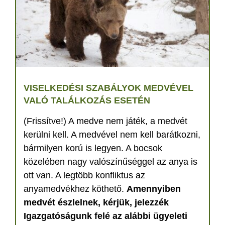
VISELKEDÉSI SZABÁLYOK MEDVÉVEL
VALÓ TALÁLKOZÁS ESETÉN
(Frissítve!) A medve nem játék, a medvét
kerülni kell. A medvével nem kell barátkozni,
bármilyen korú is legyen. A bocsok
közelében nagy valószínűséggel az anya is
ott van. A legtöbb konfliktus az
anyamedvékhez köthető.
Amennyiben
medvét észlelnek, kérjük, jelezzék
Igazgatóságunk felé az alábbi ügyeleti