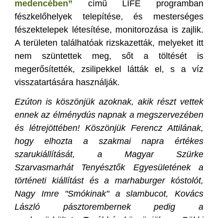
medencében”
című LIFE programban
fészkelőhelyek telepítése, és mesterséges
fészektelepek létesítése, monitorozása is zajlik.
A területen találhatóak rizskazetták, melyeket itt
nem szüntettek meg, sőt a töltését is
megerősítették, zsilipekkel látták el, s a víz
visszatartására használják.
Ezúton is köszönjük azoknak, akik részt vettek
ennek az élménydús napnak a megszervezében
és létrejöttében! Köszönjük Ferencz Attilának,
hogy elhozta a szakmai napra értékes
szarukiállítását, a Magyar Szürke
Szarvasmarhát Tenyésztők Egyesületének a
történeti kiállítást és a marhaburger kóstolót,
Nagy Imre "Smókinak" a slambucot, Kovács
László pásztorembernek pedig a