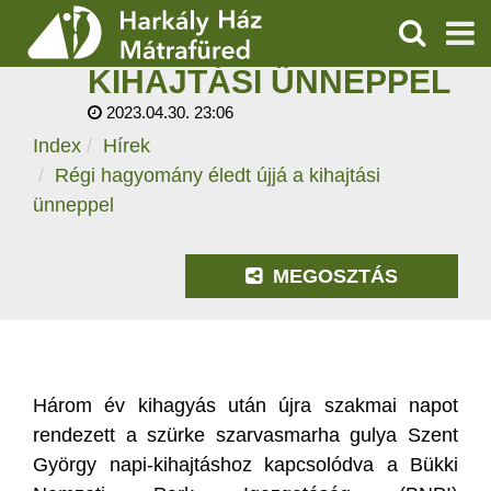
RÉGI HAGYOMÁNY
ÉLEDT ÚJJÁ A
KERESÉS
KIHAJTÁSI ÜNNEPPEL
SZOLGÁLTATÁSOK
2023.04.30. 23:06
Index
Hírek
PROGRAMOK
Régi hagyomány éledt újjá a kihajtási
HÍREK
ünneppel
RÓLUNK
MEGOSZTÁS
ÁRAK, NYITVATARTÁS
Három év kihagyás után újra szakmai napot
rendezett a szürke szarvasmarha gulya Szent
György napi-kihajtáshoz kapcsolódva a Bükki