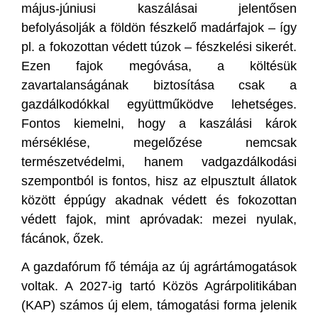
május-júniusi kaszálásai jelentősen
befolyásolják a földön fészkelő madárfajok – így
pl. a fokozottan védett túzok – fészkelési sikerét.
Ezen fajok megóvása, a költésük
zavartalanságának biztosítása csak a
gazdálkodókkal együttműködve lehetséges.
Fontos kiemelni, hogy a kaszálási károk
mérséklése, megelőzése nemcsak
természetvédelmi, hanem vadgazdálkodási
szempontból is fontos, hisz az elpusztult állatok
között éppúgy akadnak védett és fokozottan
védett fajok, mint apróvadak: mezei nyulak,
fácánok, őzek.
A gazdafórum fő témája az új agrártámogatások
voltak. A 2027-ig tartó Közös Agrárpolitikában
(KAP) számos új elem, támogatási forma jelenik