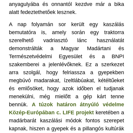
anyagulyába és onnantól kezdve már a bika
alatt fedeztethetőek lesznek.
A nap folyamán sor került egy kaszálás
bemutatóra is, amely során egy traktorra
szerelhető vadriasztó lánc használatát
demonstrálták a Magyar Madártani és
Természetvédelmi Egyesület és a BNPI
szakemberei a jelenlévőknek. Ez a szerkezet
arra szolgál, hogy felriassza a gyepekben
megbúvó madarakat, ízeltlábúakat, kétéltűeket
és emlősöket, hogy azok időben el tudjanak
menekülni, még mielőtt a gép kárt tenne
bennük.
A túzok határon átnyúló védelme
Közép-Európában c. LIFE projekt
keretében a
madárbarát kaszálási módok fontos szerepet
kapnak, hiszen a gyepek és a pillangós kultúrák