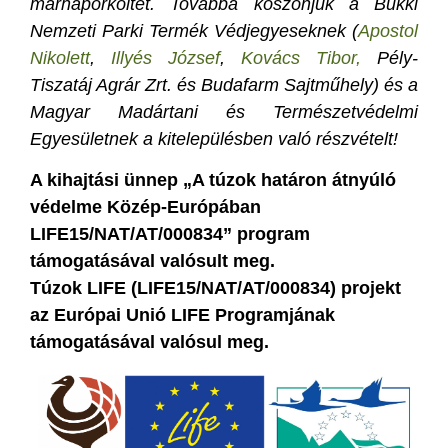
marhapörköltet. Továbbá köszönjük a Bükki
Nemzeti Parki Termék Védjegyeseknek (
Apostol
Nikolett
,
Illyés József
,
Kovács Tibor,
Pély-
Tiszatáj Agrár Zrt. és Budafarm Sajtműhely) és a
Magyar Madártani és Természetvédelmi
Egyesületnek a kitelepülésben való részvételt!
A kihajtási ünnep „A túzok határon átnyúló
védelme Közép-Európában
LIFE15/NAT/AT/000834” program
támogatásával valósult meg.
Túzok LIFE (LIFE15/NAT/AT/000834) projekt
az Európai Unió LIFE Programjának
támogatásával valósul meg.