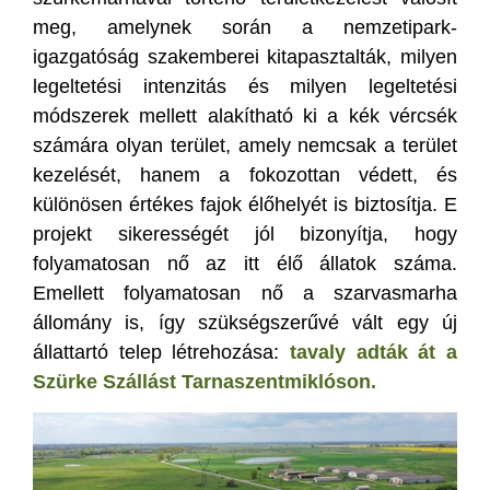
meg, amelynek során a nemzetipark-
igazgatóság szakemberei kitapasztalták, milyen
legeltetési intenzitás és milyen legeltetési
módszerek mellett alakítható ki a kék vércsék
számára olyan terület, amely nemcsak a terület
kezelését, hanem a fokozottan védett, és
különösen értékes fajok élőhelyét is biztosítja. E
projekt sikerességét jól bizonyítja, hogy
folyamatosan nő az itt élő állatok száma.
Emellett folyamatosan nő a szarvasmarha
állomány is, így szükségszerűvé vált egy új
állattartó telep létrehozása:
tavaly adták át a
Szürke Szállást Tarnaszentmiklóson.