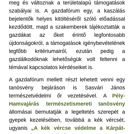
meg és változnak a területalapú támogatások
szabályai is. A gazdafórum egy, a kaszálás
bejelentők helyes kitöltéséről szóló előadással
kezdődött, majd a szakemberek tájékoztatták a
gazdákat az őket érintő legfontosabb
újdonságokról, a támogatások igénybevételének
legfőbb kritériumairól, ezután pedig a
gazdálkodóknak lehetőségük volt feltenni a
témával kapcsolatos kérdéseiket is.
A gazdafórum mellett részt lehetett venni egy
tanösvény bejáráson is Sasvári János
természetvédelmi őr vezetésével. A
Pély-
Hamvajárás természetismereti tanösvény
állomásai bemutatják a legeltetés szerepét a
gyepek kezelésében, továbbá a kék vércsét,
ugyanis
„A kék vércse védelme a Kárpát-