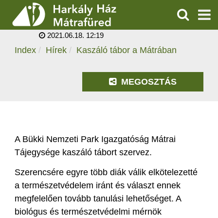
KASZÁLÓ TÁBOR A
MÁTRÁBAN
KERESÉS
2021.06.18. 12:19
SZOLGÁLTATÁSOK
Index
Hírek
Kaszáló tábor a Mátrában
PROGRAMOK
MEGOSZTÁS
HÍREK
RÓLUNK
A Bükki Nemzeti Park Igazgatóság Mátrai
ÁRAK, NYITVATARTÁS
Tájegysége kaszáló tábort szervez.
Szerencsére egyre több diák válik elkötelezetté
a természetvédelem iránt és választ ennek
megfelelően tovább tanulási lehetőséget. A
biológus és természetvédelmi mérnök