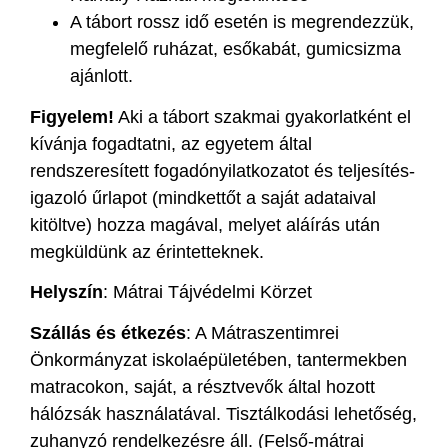
A tábort rossz idő esetén is megrendezzük,
megfelelő ruházat, esőkabát, gumicsizma
ajánlott.
Figyelem!
Aki a tábort szakmai gyakorlatként el
kívánja fogadtatni, az egyetem által
rendszeresített fogadónyilatkozatot és teljesítés-
igazoló űrlapot (mindkettőt a saját adataival
kitöltve) hozza magával, melyet aláírás után
megküldünk az érintetteknek.
Helyszín
: Mátrai Tájvédelmi Körzet
Szállás és étkezés
: A Mátraszentimrei
Önkormányzat iskolaépületében, tantermekben
matracokon, saját, a résztvevők által hozott
hálózsák használatával. Tisztálkodási lehetőség,
zuhanyzó rendelkezésre áll. (Felső-mátrai