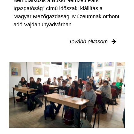
Bemutatkozik a Bükki Nemzeti Park
Igazgatóság” című időszaki kiállítás a
Magyar Mezőgazdasági Múzeumnak otthont
adó Vajdahunyadvárban.
Tovább olvasom