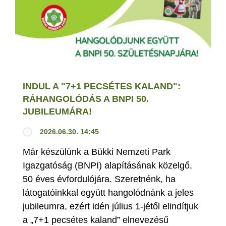
INDUL A "7+1 PECSÉTES KALAND":
RÁHANGOLÓDÁS A BNPI 50.
JUBILEUMÁRA!
2026.06.30. 14:45
Már készülünk a Bükki Nemzeti Park
Igazgatóság (BNPI) alapításának közelgő,
50 éves évfordulójára. Szeretnénk, ha
látogatóinkkal együtt hangolódnánk a jeles
jubileumra, ezért idén július 1-jétől elindítjuk
a „7+1 pecsétes kaland” elnevezésű