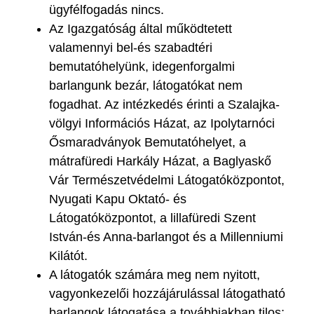
ügyfélfogadás nincs.
Az Igazgatóság által működtetett
valamennyi bel-és szabadtéri
bemutatóhelyünk, idegenforgalmi
barlangunk bezár, látogatókat nem
fogadhat. Az intézkedés érinti a Szalajka-
völgyi Információs Házat, az Ipolytarnóci
Ősmaradványok Bemutatóhelyet, a
mátrafüredi Harkály Házat, a Baglyaskő
Vár Természetvédelmi Látogatóközpontot,
Nyugati Kapu Oktató- és
Látogatóközpontot, a lillafüredi Szent
István-és Anna-barlangot és a Millenniumi
Kilátót.
A látogatók számára meg nem nyitott,
vagyonkezelői hozzájárulással látogatható
barlangok látogatása a továbbiakban tilos;