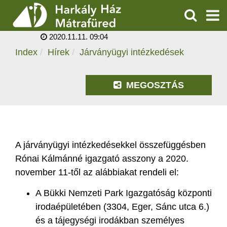
JÁRVÁNYÜGYI
INTÉZKEDÉSEK
KERESÉS
2020.11.11. 09:04
SZOLGÁLTATÁSOK
Index
Hírek
Járványügyi intézkedések
PROGRAMOK
MEGOSZTÁS
HÍREK
RÓLUNK
A járványügyi intézkedésekkel összefüggésben
ÁRAK, NYITVATARTÁS
Rónai Kálmánné igazgató asszony a 2020.
november 11-től az alábbiakat rendeli el:
A Bükki Nemzeti Park Igazgatóság központi
irodaépületében (3304, Eger, Sánc utca 6.)
és a tájegységi irodákban személyes