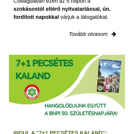
Csillagdában ezen az 5 napon a
szokásostól eltérő nyitvatartással, ún.
fordított napokkal
várjuk a látogatókat.
Tovább olvasom
INDUL A "7+1 PECSÉTES KALAND":