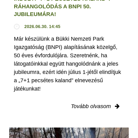
RÁHANGOLÓDÁS A BNPI 50.
JUBILEUMÁRA!
2026.06.30. 14:45
Már készülünk a Bükki Nemzeti Park
Igazgatóság (BNPI) alapításának közelgő,
50 éves évfordulójára. Szeretnénk, ha
látogatóinkkal együtt hangolódnánk a jeles
jubileumra, ezért idén július 1-jétől elindítjuk
a „7+1 pecsétes kaland” elnevezésű
játékunkat!
Tovább olvasom