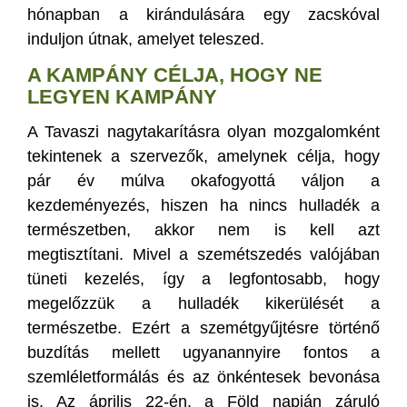
hónapban a kirándulására egy zacskóval
induljon útnak, amelyet teleszed.
A KAMPÁNY CÉLJA, HOGY NE
LEGYEN KAMPÁNY
A Tavaszi nagytakarításra olyan mozgalomként
tekintenek a szervezők, amelynek célja, hogy
pár év múlva okafogyottá váljon a
kezdeményezés, hiszen ha nincs hulladék a
természetben, akkor nem is kell azt
megtisztítani. Mivel a szemétszedés valójában
tüneti kezelés, így a legfontosabb, hogy
megelőzzük a hulladék kikerülését a
természetbe. Ezért a szemétgyűjtésre történő
buzdítás mellett ugyanannyire fontos a
szemléletformálás és az önkéntesek bevonása
is. Az április 22-én, a Föld napján záruló