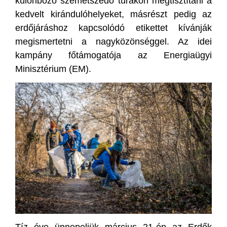
különböző szemétszedő túrákon megtisztítani a
kedvelt kirándulóhelyeket, másrészt pedig az
erdőjáráshoz kapcsolódó etikettet kívánják
megismertetni a nagyközönséggel. Az idei
kampány főtámogatója az Energiaügyi
Minisztérium (EM).