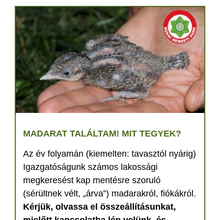
MADARAT TALÁLTAM! MIT TEGYEK?
Az év folyamán (kiemelten: tavasztól nyárig)
Igazgatóságunk számos lakossági
megkeresést kap mentésre szoruló
(sérültnek vélt, „árva”) madarakról, fiókákról.
Kérjük, olvassa el összeállításunkat,
mielőtt kapcsolatba lép velünk, és