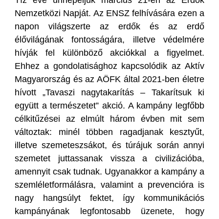
Tíz éve ünnepeljük március 21-én az Erdők
Nemzetközi Napját. Az ENSZ felhívására ezen a
napon világszerte az erdők és az erdő
élővilágának fontosságára, illetve védelmére
hívják fel különböző akciókkal a figyelmet.
Ehhez a gondolatisághoz kapcsolódik az Aktív
Magyarország és az AÖFK által 2021-ben életre
hívott „Tavaszi nagytakarítás – Takarítsuk ki
együtt a természetet” akció. A kampány legfőbb
célkitűzései az elmúlt három évben mit sem
változtak: minél többen ragadjanak kesztyűt,
illetve szemeteszsákot, és túrájuk során annyi
szemetet juttassanak vissza a civilizációba,
amennyit csak tudnak. Ugyanakkor a kampány a
szemléletformálásra, valamint a prevencióra is
nagy hangsúlyt fektet, így kommunikációs
kampányának legfontosabb üzenete, hogy