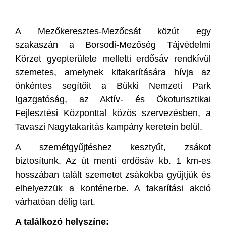
A Mezőkeresztes-Mezőcsát közút egy
szakaszán a Borsodi-Mezőség Tájvédelmi
Körzet gyepterülete melletti erdősáv rendkívül
szemetes, amelynek kitakarítására hívja az
önkéntes segítőit a Bükki Nemzeti Park
Igazgatóság, az Aktív- és Ökoturisztikai
Fejlesztési Központtal közös szervezésben, a
Tavaszi Nagytakarítás kampány keretein belül.
A szemétgyűjtéshez kesztyűt, zsákot
biztosítunk. Az út menti erdősáv kb. 1 km-es
hosszában talált szemetet zsákokba gyűjtjük és
elhelyezzük a konténerbe. A takarítási akció
várhatóan délig tart.
A találkozó helyszíne: