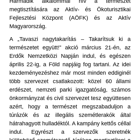
Harmadik alkalommal hív a természet
megtisztítására az Aktív- és Ökoturisztikai
Fejlesztési Központ (AÖFK) és az Aktív
Magyarország.
A „Tavaszi nagytakarítás – Takarítsuk ki a
természetet együtt!” akció március 21-én, az
Erdők Nemzetközi Napján indul, és egészen
április 22-ig, a Föld napjáig fog tartani. Az idei
kezdeményezéshez már most minden eddiginél
több szervezet csatlakozott: közel 60 állami
erdészet, nemzeti parki igazgatóság, számos
önkormányzat és civil szervezet tesz együttesen
azért, hogy a természet megszabaduljon a
túrázók és az illegális szemétlerakók által
hátrahagyott hulladéktól. A kampány kettős céllal
indul. Egyrészt a szervezők szeretnék