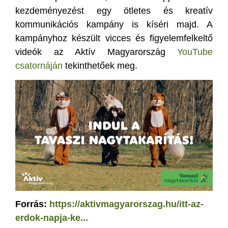
kezdeményezést egy ötletes és kreatív
kommunikációs kampány is kíséri majd. A
kampányhoz készült vicces és figyelemfelkeltő
videók az Aktív Magyarország
YouTube
csatornáján
tekinthetőek meg.
Forrás:
https://aktivmagyarorszag.hu/itt-az-
erdok-napja-ke...