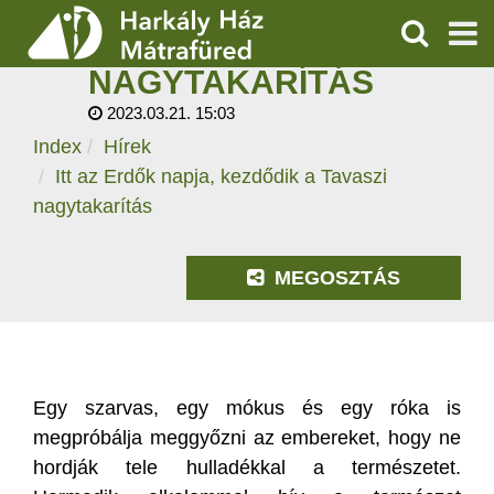
ITT AZ ERDŐK NAPJA,
KEZDŐDIK A TAVASZI
KERESÉS
NAGYTAKARÍTÁS
SZOLGÁLTATÁSOK
2023.03.21. 15:03
Index
Hírek
PROGRAMOK
Itt az Erdők napja, kezdődik a Tavaszi
HÍREK
nagytakarítás
RÓLUNK
MEGOSZTÁS
ÁRAK, NYITVATARTÁS
Egy szarvas, egy mókus és egy róka is
megpróbálja meggyőzni az embereket, hogy ne
hordják tele hulladékkal a természetet.