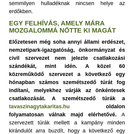
semmilyen hulladéknak nincsen helye az
erdőkben.
EGY FELHÍVÁS, AMELY MÁRA
MOZGALOMMÁ NŐTTE KI MAGÁT
Előzetesen még soha annyi állami erdészet,
nemzetipark-igazgatóság, önkormányzat és
civil szervezet nem jelezte csatlakozási
szándékát, mint idén. A közel 60
közreműködő szervezet a következő egy
hónapban számos szemétszedő túrát fog
indítani, melyekhez várják az önkéntesek
csatlakozását. A szemétszedő túrák a
tavaszinagytakaritas.hu
oldalon
folyamatosan válnak majd elérhetővé.
A
szervezett túrák mellett a kampány minden
kirándulót arra buzdít, hogy a következő egy