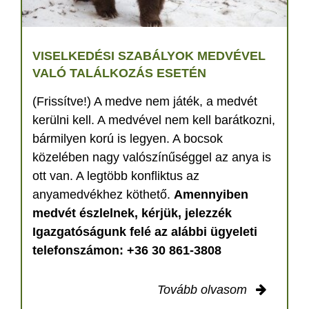
VISELKEDÉSI SZABÁLYOK MEDVÉVEL
VALÓ TALÁLKOZÁS ESETÉN
(Frissítve!) A medve nem játék, a medvét
kerülni kell. A medvével nem kell barátkozni,
bármilyen korú is legyen. A bocsok
közelében nagy valószínűséggel az anya is
ott van. A legtöbb konfliktus az
anyamedvékhez köthető.
Amennyiben
medvét észlelnek, kérjük, jelezzék
Igazgatóságunk felé az alábbi ügyeleti
telefonszámon: +36 30 861-3808
Tovább olvasom