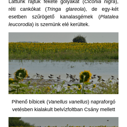
Láttunk rajtuk fekete gólyákat (
Ciconia nigra
),
réti cankókat (
Tringa glareola
), de egy-két
esetben szűrögető kanalasgémek (
Platalea
leucorodia
) is szemünk elé kerültek.
Pihenő bíbicek (
Vanellus vanellus
) napraforgó
vetésben kialakult belvízfoltban Csány mellett