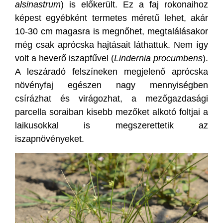
alsinastrum
) is előkerült. Ez a faj rokonaihoz
képest egyébként termetes méretű lehet, akár
10-30 cm magasra is megnőhet, megtalálásakor
még csak aprócska hajtásait láthattuk. Nem így
volt a heverő iszapfűvel (
Lindernia procumbens
).
A leszáradó felszíneken megjelenő aprócska
növényfaj egészen nagy mennyiségben
csírázhat és virágozhat, a mezőgazdasági
parcella soraiban kisebb mezőket alkotó foltjai a
laikusokkal is megszerettetik az
iszapnövényeket.