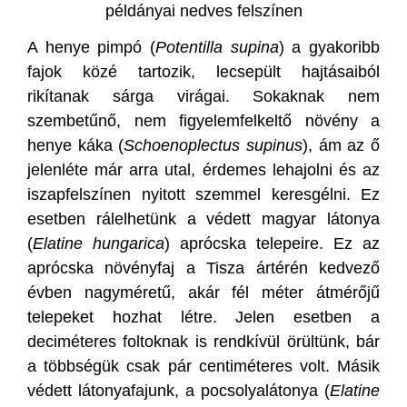
példányai nedves felszínen
A henye pimpó (
Potentilla supina
) a gyakoribb
fajok közé tartozik, lecsepült hajtásaiból
rikítanak sárga virágai. Sokaknak nem
szembetűnő, nem figyelemfelkeltő növény a
henye káka (
Schoenoplectus supinus
), ám az ő
jelenléte már arra utal, érdemes lehajolni és az
iszapfelszínen nyitott szemmel keresgélni. Ez
esetben rálelhetünk a védett magyar látonya
(
Elatine hungarica
) aprócska telepeire. Ez az
aprócska növényfaj a Tisza ártérén kedvező
évben nagyméretű, akár fél méter átmérőjű
telepeket hozhat létre. Jelen esetben a
deciméteres foltoknak is rendkívül örültünk, bár
a többségük csak pár centiméteres volt. Másik
védett látonyafajunk, a pocsolyalátonya (
Elatine