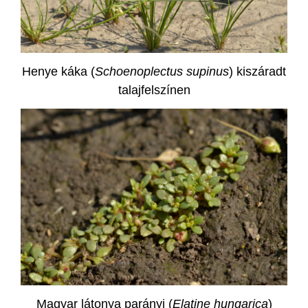
Henye káka (
Schoenoplectus supinus
) kiszáradt
talajfelszínen
Magyar látonya parányi (
Elatine hungarica
)