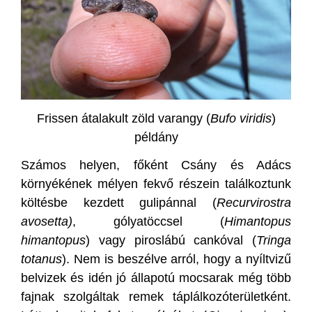
Frissen átalakult zöld varangy (
Bufo viridis
)
példány
Számos helyen, főként Csány és Adács
környékének mélyen fekvő részein találkoztunk
költésbe kezdett gulipánnal (
Recurvirostra
avosetta)
, gólyatöccsel (
Himantopus
himantopus
) vagy piroslábú cankóval (
Tringa
totanus
). Nem is beszélve arról, hogy a nyíltvizű
belvizek és idén jó állapotú mocsarak még több
fajnak szolgáltak remek táplálkozóterületként.