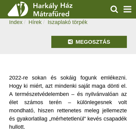
ISZAPLAKÓ TÖRPÉK
KERESÉS
2024.07.16. 09:19
Index
Hírek
Iszaplakó törpék
SZOLGÁLTATÁSOK
PROGRAMOK
MEGOSZTÁS
HÍREK
RÓLUNK
2022-re sokan és sokáig fogunk emlékezni.
Hogy ki miért, azt mindenki saját maga dönti el.
ÁRAK, NYITVATARTÁS
A természetvédelemben – és nyilvánvalóan az
élet számos terén – különlegesnek volt
mondható, hiszen rettenetes meleg jellemezte
és gyakorlatilag „mérhetetlenül” kevés csapadék
hullott.