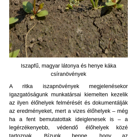
Iszapfű, magyar látonya és henye káka
csíranövények
A ritka iszapnövények megjelenésekor
Igazgatóságunk munkatársai kiemelten kezelik
az ilyen élőhelyek felmérését és dokumentálják
az eredményeket, mert a vizes élőhelyek – még
ha a fent bemutatottak ideiglenesek is – a
legérzékenyebb, védendő élőhelyek közé
tartoznak. Bízunk benne, hogy az