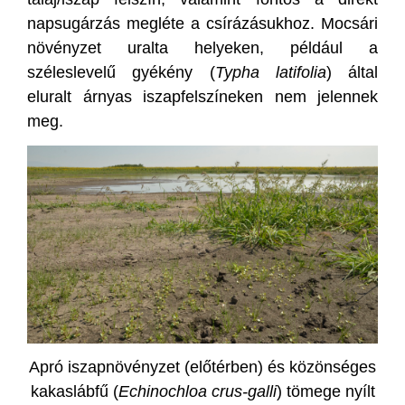
napsugárzás megléte a csírázásukhoz. Mocsári
növényzet uralta helyeken, például a
széleslevelű gyékény (
Typha latifolia
) által
eluralt árnyas iszapfelszíneken nem jelennek
meg.
Apró iszapnövényzet (előtérben) és közönséges
kakaslábfű (
Echinochloa crus-galli
) tömege nyílt