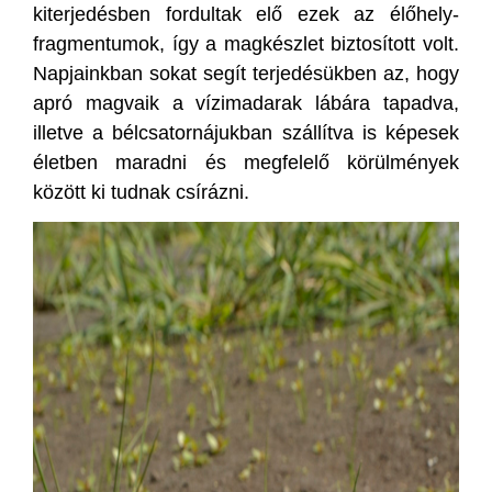
kiterjedésben fordultak elő ezek az élőhely-
fragmentumok, így a magkészlet biztosított volt.
Napjainkban sokat segít terjedésükben az, hogy
apró magvaik a vízimadarak lábára tapadva,
illetve a bélcsatornájukban szállítva is képesek
életben maradni és megfelelő körülmények
között ki tudnak csírázni.