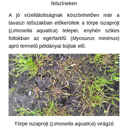
felszíneken
A jó vízellátottságnak köszönhetően már a
tavaszi időszakban előkerültek a törpe iszaprojt
(
Limosella aquatica
) telepei, enyhén szikes
foltokban az egérfarkfű (
Myosurus minimus
)
apró termetű példányai bújtak elő.
Törpe iszaprojt (
Limosella aquatica
) virágzó