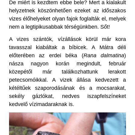
De miért is kezdtem ebbe bele? Mert a kialakult
helyzetnek köszönhetően ezeket az időszakos
vizes élőhelyeket olyan fajok foglalták el, melyek
nem a legtipikusabbak térségünkben. Sőt!
A vizes szántók, vízállások körül már kora
tavasszal kiabáltak a bíbicek. A Mátra déli
előterében az erdei béka (
Rana dalmatina
)
násza nagyon korán megindult, február
közepétől már találkozhattunk lerakott
petecsomóikkal. A vizek állása kedvezett a
kétéltűek szaporodásának és a mocsarakat,
sekély gázlókat, nedves iszapfelszíneket
kedvelő vízimadaraknak is.