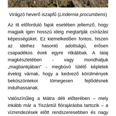
Virágzó heverő iszapfű (
Lindernia procumbens
)
Az itt előforduló fajok esetében jellemző, hogy
magjaik igen hosszú ideig megtartják csírázási
képességüket. Ez kiemelkedően fontos, hiszen
az ideihez hasonló adottságú, erősen
csapadékos évek egyre ritkábbak. A talaj
magkészletében - vagy mondhatjuk
„magbankjában” - megbúvó túlélő képletek
évekig várnak, hogy a kedvező körülmények
beköszöntekor tömegesen fejlődésnek
indulhassanak.
Valószínűleg a Mátra déli előterében – mely
inkább már a Tiszántúl flórajárásba tartozik – a
vízrendezések előtt rendszeresebben és nagy