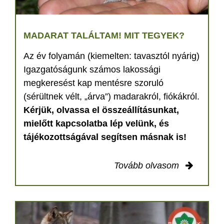
MADARAT TALÁLTAM! MIT TEGYEK?
Az év folyamán (kiemelten: tavasztól nyárig)
Igazgatóságunk számos lakossági
megkeresést kap mentésre szoruló
(sérültnek vélt, „árva”) madarakról, fiókákról.
Kérjük, olvassa el összeállításunkat,
mielőtt kapcsolatba lép velünk, és
tájékozottságával segítsen másnak is!
Tovább olvasom