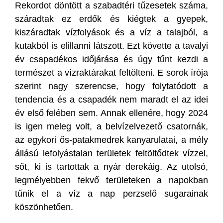
Rekordot döntött a szabadtéri tűzesetek száma,
száradtak ez erdők és kiégtek a gyepek,
kiszáradtak vízfolyások és a víz a talajból, a
kutakból is elillanni látszott. Ezt követte a tavalyi
év csapadékos időjárása és úgy tűnt kezdi a
természet a vízraktárakat feltölteni. E sorok írója
szerint nagy szerencse, hogy folytatódott a
tendencia és a csapadék nem maradt el az idei
év első felében sem. Annak ellenére, hogy 2024
is igen meleg volt, a belvízelvezető csatornák,
az egykori ős-patakmedrek kanyarulatai, a mély
állású lefolyástalan területek feltöltődtek vízzel,
sőt, ki is tartottak a nyár derekáig. Az utolsó,
legmélyebben fekvő területeken a napokban
tűnik el a víz a nap perzselő sugarainak
köszönhetően.