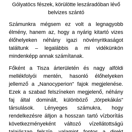
Gólyatöcs fészek, körülötte leszáradóban lévő
belvizes szántó
Számunkra mégsem ez volt a legnagyobb
élmény, hanem az, hogy a nyárig kitartó vizes
élőhelyeken néhány igazi növényritkaságot
találtunk – legalábbis a mi vidékünkön
mindenképp annak számítanak.
Főként a Tisza árterületén és nagy alföldi
mellékfolyói mentén, hasonló élőhelyeken
jellemző a „Nanocyperion” fajok megjelenése.
Ezek a szabad felszíneken megjelenő, néhány
faj által dominált, különböző „törpekákás”
társulások. Lényeges számukra, hogy
rendelkezésre álljon a hosszan tartó vízborítás
következményeként változó vízellátottságú
talaj/iszap felszín, valamint fontos a direkt