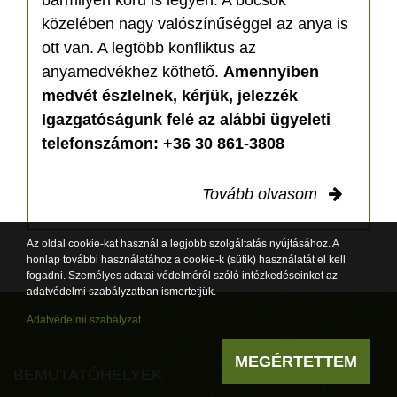
bármilyen korú is legyen. A bocsok
közelében nagy valószínűséggel az anya is
ott van. A legtöbb konfliktus az
anyamedvékhez köthető.
Amennyiben
medvét észlelnek, kérjük, jelezzék
Igazgatóságunk felé az alábbi ügyeleti
telefonszámon: +36 30 861-3808
Tovább olvasom
Az oldal cookie-kat használ a legjobb szolgáltatás nyújtásához. A
honlap további használatához a cookie-k (sütik) használatát el kell
fogadni. Személyes adatai védelméről szóló intézkedéseinket az
adatvédelmi szabályzatban ismertetjük.
Adatvédelmi szabályzat
MEGÉRTETTEM
BEMUTATÓHELYEK