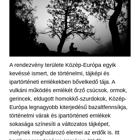
A rendezvény területe Közép-Európa egyik
kevéssé ismert, de történelmi, tájképi és
ipartörténeti emlékekben bővelkedő tája. A
vulkáni működés emlékét őrző csúcsok, ormok,
gerincek, eldugott homokkő-szurdokok, Közép-
Európa legnagyobb kiterjedésű bazaltfennsíkja,
történelmi várak és ipartörténeti emlékek
sokasága színesíti a változatos tájképet,
melynek meghatározó elemei az erdők is. Itt