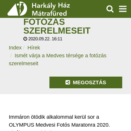
ISMÉT VÁRJA A
MEDVES TÉRSÉGE A
KERESÉS
FOTÓZÁS
SZOLGÁLTATÁSOK
SZERELMESEIT
2020.09.22. 16:11
PROGRAMOK
Index
Hírek
HÍREK
Ismét várja a Medves térsége a fotózás
szerelmeseit
RÓLUNK
MEGOSZTÁS
ÁRAK, NYITVATARTÁS
Immáron ötödik alkalommal kerül sor a
OLYMPUS Medvesi Fotós Maratonra 2020.