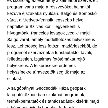
és kizárólag az esemény alkalmából szervezett
program várja majd a részvevőket hajnaltól
kezdve éjszakába nyúlóan. Salgó és Somoskő
várai, a Medves-fennsík legszebb helyei,
napfelkelte Szilvás-kőn - egyenként is
hívogatóak. Páncélos lovagok „védik” majd
Salgó várát, amely modellfotózás helyszíne is
lesz. Lehetőség lesz fotózni madárlesekből, de
programot szerveznek a turistautaktól távoli,
felfedezetlen, izgalmas fotótémákat rejtő
helyekre is. A felkeresésre érdemes
helyszínekre túravezetők segítik majd az
eljutást.
A salgóbányai Geocsodák Háza geoparki
látogatóközpontban szakmai programok,
termékbemutatók és tanácsadások kísérik majd
a hétvégét. Workshopokat tartanak