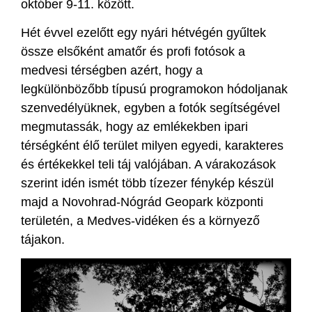
október 9-11. között.
Hét évvel ezelőtt egy nyári hétvégén gyűltek
össze elsőként amatőr és profi fotósok a
medvesi térségben azért, hogy a
legkülönbözőbb típusú programokon hódoljanak
szenvedélyüknek, egyben a fotók segítségével
megmutassák, hogy az emlékekben ipari
térségként élő terület milyen egyedi, karakteres
és értékekkel teli táj valójában. A várakozások
szerint idén ismét több tízezer fénykép készül
majd a Novohrad-Nógrád Geopark központi
területén, a Medves-vidéken és a környező
tájakon.