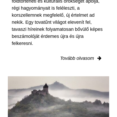
földtörténeti és kulturális örökségét ápolja,
régi hagyományait is feléleszti, a
korszellemnek megfelelő, új értelmet ad
nekik. Egy tovatűnt világot elevenít fel,
tavaszi híreinek folyamatosan bővülő képes
beszámolóját érdemes újra és újra
felkeresni.
Tovább olvasom