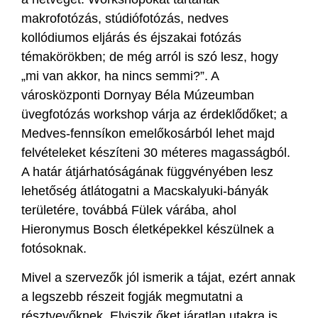
makrofotózás, stúdiófotózás, nedves
kollódiumos eljárás és éjszakai fotózás
témakörökben; de még arról is szó lesz, hogy
„mi van akkor, ha nincs semmi?”. A
városközponti Dornyay Béla Múzeumban
üvegfotózás workshop várja az érdeklődőket; a
Medves-fennsíkon emelőkosárból lehet majd
felvételeket készíteni 30 méteres magasságból.
A határ átjárhatóságának függvényében lesz
lehetőség átlátogatni a Macskalyuki-bányák
területére, továbbá Fülek várába, ahol
Hieronymus Bosch életképekkel készülnek a
fotósoknak.
Mivel a szervezők jól ismerik a tájat, ezért annak
a legszebb részeit fogják megmutatni a
résztvevőknek. Elviszik őket járatlan utakra is,