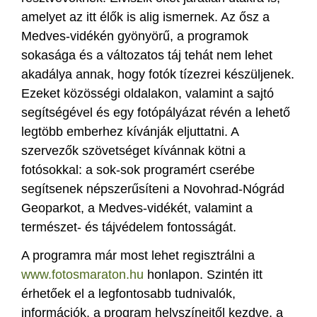
amelyet az itt élők is alig ismernek. Az ősz a
Medves-vidékén gyönyörű, a programok
sokasága és a változatos táj tehát nem lehet
akadálya annak, hogy fotók tízezrei készüljenek.
Ezeket közösségi oldalakon, valamint a sajtó
segítségével és egy fotópályázat révén a lehető
legtöbb emberhez kívánják eljuttatni. A
szervezők szövetséget kívánnak kötni a
fotósokkal: a sok-sok programért cserébe
segítsenek népszerűsíteni a Novohrad-Nógrád
Geoparkot, a Medves-vidékét, valamint a
természet- és tájvédelem fontosságát.
A programra már most lehet regisztrálni a
www.fotosmaraton.hu
honlapon. Szintén itt
érhetőek el a legfontosabb tudnivalók,
információk, a program helyszíneitől kezdve, a