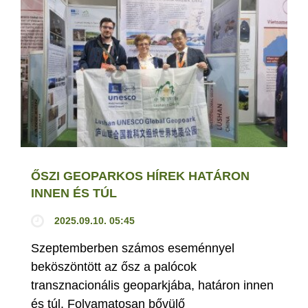
ŐSZI GEOPARKOS HÍREK HATÁRON
INNEN ÉS TÚL
2025.09.10. 05:45
Szeptemberben számos eseménnyel
beköszöntött az ősz a palócok
transznacionális geoparkjába, határon innen
és túl. Folyamatosan bővülő