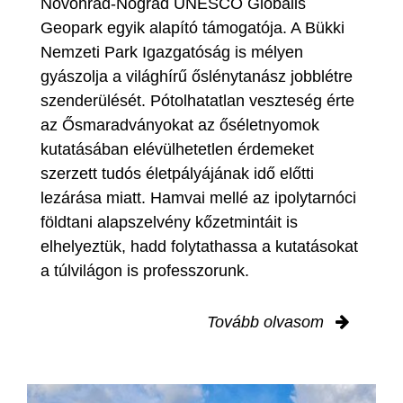
Novohrad-Nógrád UNESCO Globális
Geopark egyik alapító támogatója. A Bükki
Nemzeti Park Igazgatóság is mélyen
gyászolja a világhírű őslénytanász jobblétre
szenderülését. Pótolhatatlan veszteség érte
az Ősmaradványokat az őséletnyomok
kutatásában elévülhetetlen érdemeket
szerzett tudós életpályájának idő előtti
lezárása miatt. Hamvai mellé az ipolytarnóci
földtani alapszelvény kőzetmintáit is
elhelyeztük, hadd folytathassa a kutatásokat
a túlvilágon is professzorunk.
Tovább olvasom