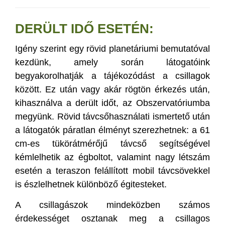
DERÜLT IDŐ ESETÉN:
Igény szerint egy rövid planetáriumi bemutatóval
kezdünk, amely során látogatóink
begyakorolhatják a tájékozódást a csillagok
között. Ez után vagy akár rögtön érkezés után,
kihasználva a derült időt, az Obszervatóriumba
megyünk. Rövid távcsőhasználati ismertető után
a látogatók páratlan élményt szerezhetnek: a 61
cm-es tükörátmérőjű távcső segítségével
kémlelhetik az égboltot, valamint nagy létszám
esetén a teraszon felállított mobil távcsövekkel
is észlelhetnek különböző égitesteket.
A csillagászok mindeközben számos
érdekességet osztanak meg a csillagos