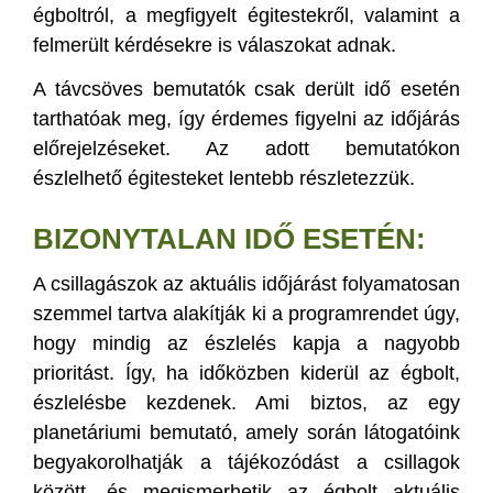
égboltról, a megfigyelt égitestekről, valamint a
felmerült kérdésekre is válaszokat adnak.
A távcsöves bemutatók csak derült idő esetén
tarthatóak meg, így érdemes figyelni az időjárás
előrejelzéseket. Az adott bemutatókon
észlelhető égitesteket lentebb részletezzük.
BIZONYTALAN IDŐ ESETÉN:
A csillagászok az aktuális időjárást folyamatosan
szemmel tartva alakítják ki a programrendet úgy,
hogy mindig az észlelés kapja a nagyobb
prioritást. Így, ha időközben kiderül az égbolt,
észlelésbe kezdenek. Ami biztos, az egy
planetáriumi bemutató, amely során látogatóink
begyakorolhatják a tájékozódást a csillagok
között, és megismerhetik az égbolt aktuális