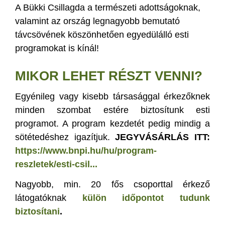
A Bükki Csillagda a természeti adottságoknak,
valamint az ország legnagyobb bemutató
távcsövének köszönhetően egyedülálló esti
programokat is kínál!
MIKOR LEHET RÉSZT VENNI?
Egyénileg vagy kisebb társasággal érkezőknek
minden szombat estére biztosítunk esti
programot. A program kezdetét pedig mindig a
sötétedéshez igazítjuk.
JEGYVÁSÁRLÁS ITT:
https://www.bnpi.hu/hu/program-
reszletek/esti-csil...
Nagyobb, min. 20 fős csoporttal érkező
látogatóknak
külön időpontot tudunk
biztosítani
.