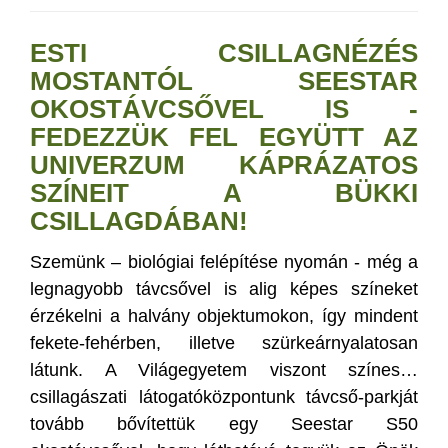
ESTI CSILLAGNÉZÉS
MOSTANTÓL SEESTAR
OKOSTÁVCSŐVEL IS -
FEDEZZÜK FEL EGYÜTT AZ
UNIVERZUM KÁPRÁZATOS
SZÍNEIT A BÜKKI
CSILLAGDÁBAN!
Szemünk – biológiai felépítése nyomán - még a
legnagyobb távcsővel is alig képes színeket
érzékelni a halvány objektumokon, így mindent
fekete-fehérben, illetve szürkeárnyalatosan
látunk. A Világegyetem viszont színes…
csillagászati látogatóközpontunk távcső-parkját
tovább bővítettük egy Seestar S50