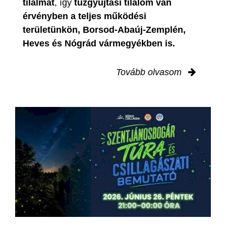
tilalmat
, így
tűzgyújtási tilalom van
érvényben
a teljes működési
területünkön, Borsod-Abaúj-Zemplén,
Heves és Nógrád vármegyékben is.
Tovább olvasom