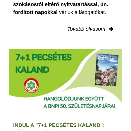
szokásostól eltérő nyitvatartással, ún.
fordított napokkal
várjuk a látogatókat.
Tovább olvasom
INDUL A "7+1 PECSÉTES KALAND":