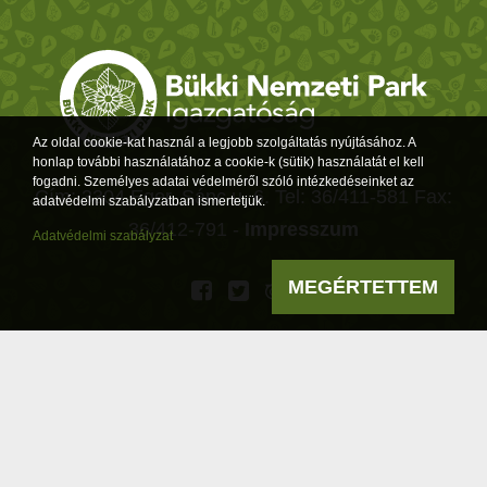
Az oldal cookie-kat használ a legjobb szolgáltatás nyújtásához. A
honlap további használatához a cookie-k (sütik) használatát el kell
fogadni. Személyes adatai védelméről szóló intézkedéseinket az
Cím: 3304 Eger, Sánc u. 6. Tel: 36/411-581 Fax:
adatvédelmi szabályzatban ismertetjük.
36/412-791 -
Impresszum
Adatvédelmi szabályzat
MEGÉRTETTEM