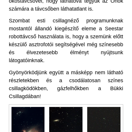
okostávcsővel, hogy láthatóvá tegyük az Önök
számára a távcsőben láthatatlant is.
Szombat esti csillagnéző programunknak
mostantól állandó kiegészítő eleme a Seestar
robottávcső használata is, hogy a szemünk előtt
készülő asztrofotói segítségével még színesebb
és élvezetesebb élményt nyújtsunk
látogatóinknak.
Gyönyörködjünk együtt a másképp nem látható
részletekben és a csodálatosan színes
csillagködökben, gázfelhőkben a Bükki
Csillagdában!