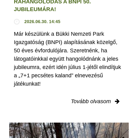
RÁHANGOLÓDÁS A BNPI 50.
JUBILEUMÁRA!
2026.06.30. 14:45
Már készülünk a Bükki Nemzeti Park
Igazgatóság (BNPI) alapításának közelgő,
50 éves évfordulójára. Szeretnénk, ha
látogatóinkkal együtt hangolódnánk a jeles
jubileumra, ezért idén július 1-jétől elindítjuk
a „7+1 pecsétes kaland” elnevezésű
játékunkat!
Tovább olvasom