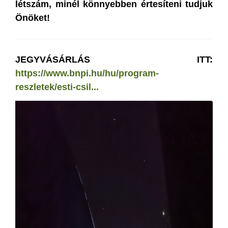
létszám, minél könnyebben értesíteni tudjuk
Önöket!
JEGYVÁSÁRLÁS ITT:
https://www.bnpi.hu/hu/program-
reszletek/esti-csil...