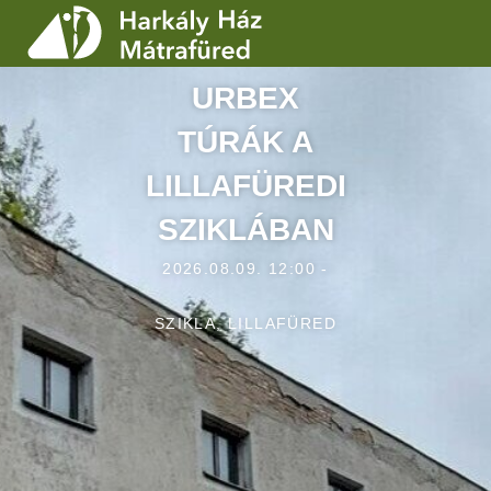
URBEX
SZOLGÁLTATÁSOK
TÚRÁK A
PROGRAMOK
LILLAFÜREDI
HÍREK
SZIKLÁBAN
RÓLUNK
2026.08.09. 12:00 -
ÁRAK, NYITVATARTÁS
SZIKLA, LILLAFÜRED