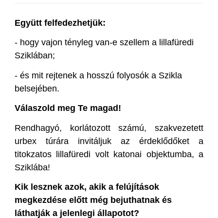
Együtt felfedezhetjük:
- hogy vajon tényleg van-e szellem a lillafüredi
Sziklában;
- és mit rejtenek a hosszú folyosók a Szikla
belsejében.
Válaszold meg Te magad!
Rendhagyó, korlátozott számú, szakvezetett
urbex túrára invitáljuk az érdeklődőket a
titokzatos lillafüredi volt katonai objektumba, a
Sziklába!
Kik lesznek azok, akik a felújítások
megkezdése előtt még bejuthatnak és
láthatják a jelenlegi állapotot?