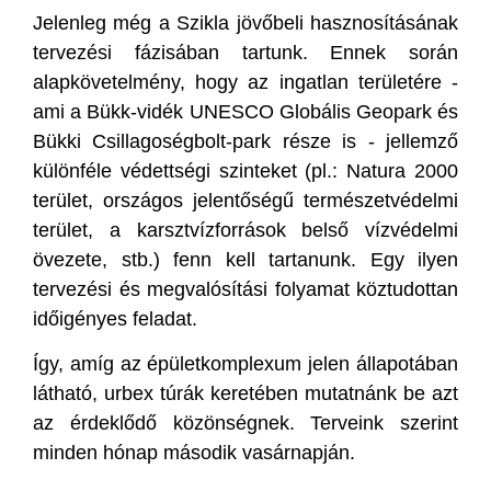
Jelenleg még a Szikla jövőbeli hasznosításának
tervezési fázisában tartunk. Ennek során
alapkövetelmény, hogy az ingatlan területére -
ami a Bükk-vidék UNESCO Globális Geopark és
Bükki Csillagoségbolt-park része is - jellemző
különféle védettségi szinteket (pl.: Natura 2000
terület, országos jelentőségű természetvédelmi
terület, a karsztvízforrások belső vízvédelmi
övezete, stb.) fenn kell tartanunk. Egy ilyen
tervezési és megvalósítási folyamat köztudottan
időigényes feladat.
Így, amíg az épületkomplexum jelen állapotában
látható, urbex túrák keretében mutatnánk be azt
az érdeklődő közönségnek. Terveink szerint
minden hónap második vasárnapján.