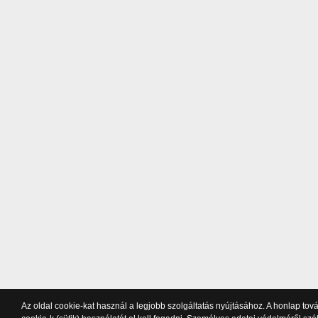
Az oldal cookie-kat használ a legjobb szolgáltatás nyújtásához. A honlap to