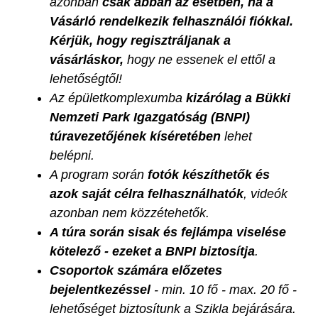
azonban
csak abban az esetben, ha a
Vásárló rendelkezik felhasználói fiókkal.
Kérjük, hogy regisztráljanak a
vásárláskor,
hogy ne essenek el ettől a
lehetőségtől!
Az épületkomplexumba
kizárólag a Bükki
Nemzeti Park Igazgatóság (BNPI)
túravezetőjének kíséretében
lehet
belépni.
A program során
fotók készíthetők és
azok saját célra felhasználhatók
, videók
azonban nem közzétehetők.
A túra során sisak és fejlámpa viselése
kötelező - ezeket a BNPI biztosítja
.
Csoportok számára előzetes
bejelentkezéssel
- min. 10 fő - max. 20 fő -
lehetőséget biztosítunk a Szikla bejárására.