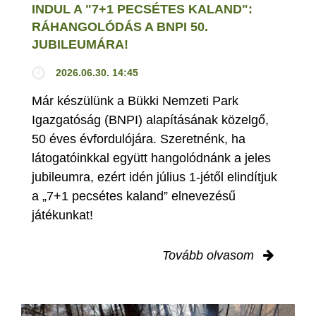
INDUL A "7+1 PECSÉTES KALAND":
RÁHANGOLÓDÁS A BNPI 50.
JUBILEUMÁRA!
2026.06.30. 14:45
Már készülünk a Bükki Nemzeti Park
Igazgatóság (BNPI) alapításának közelgő,
50 éves évfordulójára. Szeretnénk, ha
látogatóinkkal együtt hangolódnánk a jeles
jubileumra, ezért idén július 1-jétől elindítjuk
a „7+1 pecsétes kaland” elnevezésű
játékunkat!
Tovább olvasom