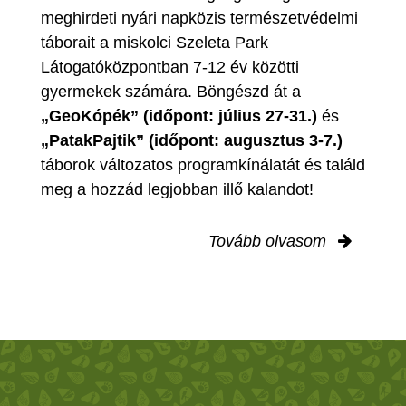
meghirdeti nyári napközis természetvédelmi
táborait a miskolci Szeleta Park
Látogatóközpontban 7-12 év közötti
gyermekek számára. Böngészd át a
„GeoKópék” (időpont: július 27-31.)
és
„PatakPajtik” (időpont: augusztus 3-7.)
táborok változatos programkínálatát és találd
meg a hozzád legjobban illő kalandot!
Tovább olvasom