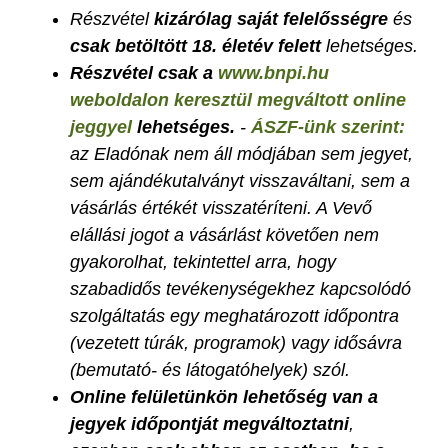
Részvétel
kizárólag saját felelősségre
és
csak betöltött 18. életév felett
lehetséges.
Részvétel csak a
www.bnpi.hu
weboldalon keresztül megváltott online
jeggyel
lehetséges.
-
ÁSZF-ünk szerint:
az Eladónak nem áll módjában sem jegyet,
sem ajándékutalványt visszaváltani, sem a
vásárlás értékét visszatéríteni. A Vevő
elállási jogot a vásárlást követően nem
gyakorolhat, tekintettel arra, hogy
szabadidős tevékenységekhez kapcsolódó
szolgáltatás egy meghatározott időpontra
(vezetett túrák, programok) vagy idősávra
(bemutató- és látogatóhelyek) szól.
Online felületünkön lehetőség van a
jegyek időpontját megváltoztatni
,