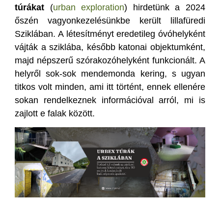
túrákat
(
urban exploration
) hirdetünk a 2024
őszén vagyonkezelésünkbe került lillafüredi
Sziklában. A létesítményt eredetileg óvóhelyként
vájták a sziklába, később katonai objektumként,
majd népszerű szórakozóhelyként funkcionált. A
helyről sok-sok mendemonda kering, s ugyan
titkos volt minden, ami itt történt, ennek ellenére
sokan rendelkeznek információval arról, mi is
zajlott e falak között.