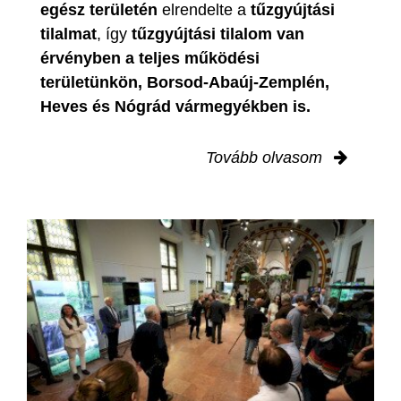
egész területén
elrendelte a
tűzgyújtási
tilalmat
, így
tűzgyújtási tilalom van
érvényben
a teljes működési
területünkön, Borsod-Abaúj-Zemplén,
Heves és Nógrád vármegyékben is.
Tovább olvasom